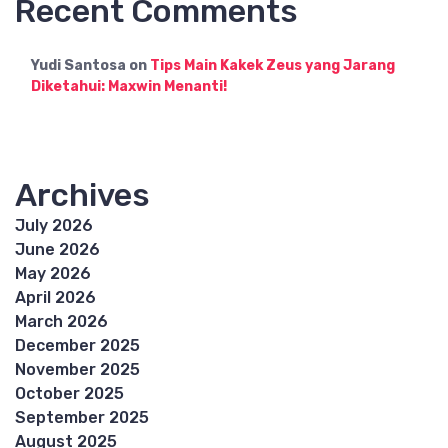
Recent Comments
Yudi Santosa
on
Tips Main Kakek Zeus yang Jarang
Diketahui: Maxwin Menanti!
Archives
July 2026
June 2026
May 2026
April 2026
March 2026
December 2025
November 2025
October 2025
September 2025
August 2025