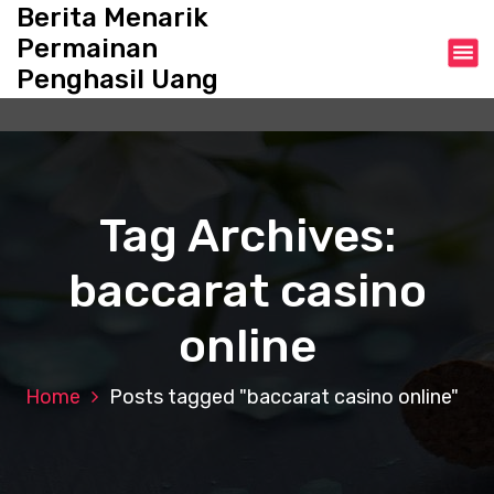
S
Berita Menarik
k
Permainan
i
Penghasil Uang
p
t
o
c
o
n
Tag Archives:
t
e
baccarat casino
n
t
online
Home
Posts tagged "baccarat casino online"