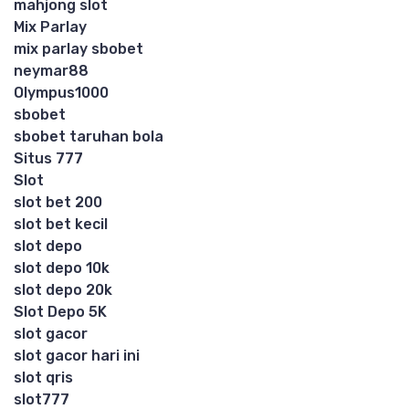
mahjong slot
Mix Parlay
mix parlay sbobet
neymar88
Olympus1000
sbobet
sbobet taruhan bola
Situs 777
Slot
slot bet 200
slot bet kecil
slot depo
slot depo 10k
slot depo 20k
Slot Depo 5K
slot gacor
slot gacor hari ini
slot qris
slot777