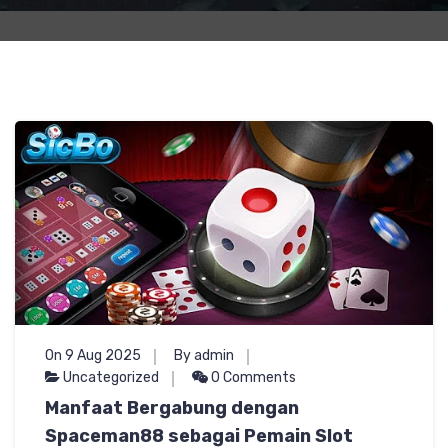
On 9 Aug 2025
By admin
Uncategorized
0 Comments
Manfaat Bergabung dengan
Spaceman88 sebagai Pemain Slot