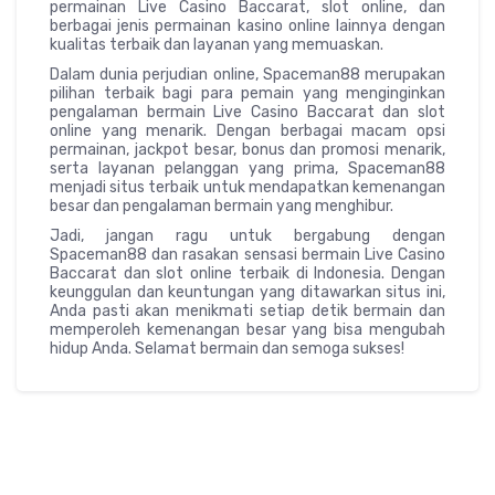
permainan Live Casino Baccarat, slot online, dan
berbagai jenis permainan kasino online lainnya dengan
kualitas terbaik dan layanan yang memuaskan.
Dalam dunia perjudian online, Spaceman88 merupakan
pilihan terbaik bagi para pemain yang menginginkan
pengalaman bermain Live Casino Baccarat dan slot
online yang menarik. Dengan berbagai macam opsi
permainan, jackpot besar, bonus dan promosi menarik,
serta layanan pelanggan yang prima, Spaceman88
menjadi situs terbaik untuk mendapatkan kemenangan
besar dan pengalaman bermain yang menghibur.
Jadi, jangan ragu untuk bergabung dengan
Spaceman88 dan rasakan sensasi bermain Live Casino
Baccarat dan slot online terbaik di Indonesia. Dengan
keunggulan dan keuntungan yang ditawarkan situs ini,
Anda pasti akan menikmati setiap detik bermain dan
memperoleh kemenangan besar yang bisa mengubah
hidup Anda. Selamat bermain dan semoga sukses!