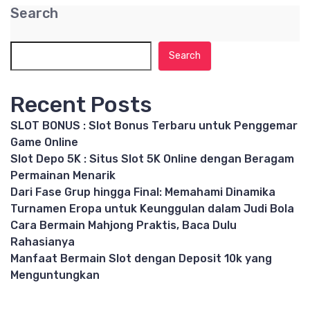
Search
Search
Recent Posts
SLOT BONUS : Slot Bonus Terbaru untuk Penggemar
Game Online
Slot Depo 5K : Situs Slot 5K Online dengan Beragam
Permainan Menarik
Dari Fase Grup hingga Final: Memahami Dinamika
Turnamen Eropa untuk Keunggulan dalam Judi Bola
Cara Bermain Mahjong Praktis, Baca Dulu
Rahasianya
Manfaat Bermain Slot dengan Deposit 10k yang
Menguntungkan