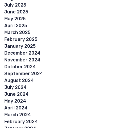
July 2025
June 2025
May 2025
April 2025
March 2025
February 2025
January 2025
December 2024
November 2024
October 2024
September 2024
August 2024
July 2024
June 2024
May 2024
April 2024
March 2024
February 2024