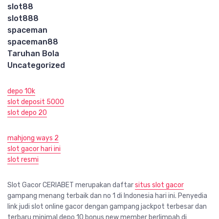
slot88
slot888
spaceman
spaceman88
Taruhan Bola
Uncategorized
depo 10k
slot deposit 5000
slot depo 20
mahjong ways 2
slot gacor hari ini
slot resmi
Slot Gacor CERIABET merupakan daftar
situs slot gacor
gampang menang terbaik dan no 1 di Indonesia hari ini. Penyedia
link judi slot online gacor dengan gampang jackpot terbesar dan
terbaru minimal depo 10 bonus new member berlimpah di