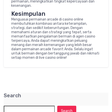
permainan, meningkatkan tingkat kepercayaan dan
kesenangan.
Kesimpulan
Menguasai permainan arcade di casino online
membutuhkan kombinasi antara keterampilan,
strategi, dan sedikit keberuntungan. Dengan
memahami aturan dan strategi yang tepat, serta
memanfaatkan pengalaman bermain di agen casino
terpercaya, Anda dapat meningkatkan peluang
menang dan meraih kemenangan yang lebih besar
dalam permainan arcade favorit Anda. Selalu ingat
untuk bermain dengan bertanggung jawab dan nikmati
setiap momen di live casino online!
Search
Search