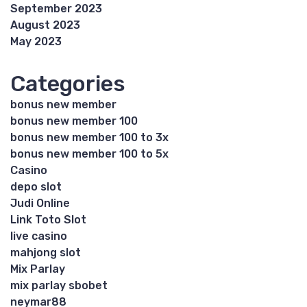
September 2023
August 2023
May 2023
Categories
bonus new member
bonus new member 100
bonus new member 100 to 3x
bonus new member 100 to 5x
Casino
depo slot
Judi Online
Link Toto Slot
live casino
mahjong slot
Mix Parlay
mix parlay sbobet
neymar88