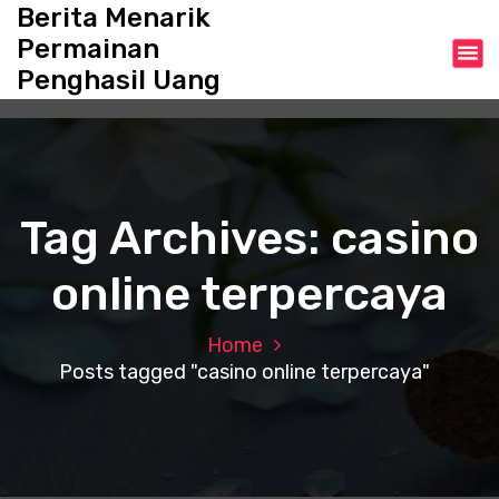
S
Berita Menarik
k
Permainan
i
Penghasil Uang
p
t
o
c
o
n
Tag Archives: casino
t
e
online terpercaya
n
t
Home
Posts tagged "casino online terpercaya"