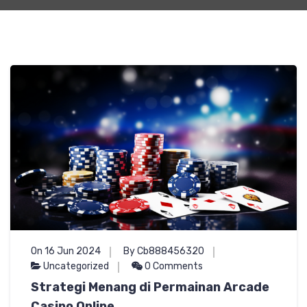
On 16 Jun 2024
By Cb888456320
Uncategorized
0 Comments
Strategi Menang di Permainan Arcade
Casino Online