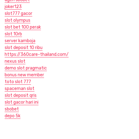
joker123
slot777 gacor
slot olympus
slot bet 100 perak
slot 10rb
server kamboja
slot deposit 10 ribu
https://360care-thailand.com/
nexus slot
demo slot pragmatic
bonus new member
toto slot 777
spaceman slot
slot deposit qris
slot gacor hari ini
sbobet
depo 5k