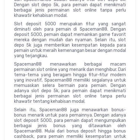
Dengan slot depo 5k, para pemain dapat menikmati
berbagai jenis permainan slot online tanpa perlu
khawatir kehabisan modal.
Slot deposit 5000 merupakan fitur yang sangat
diminati oleh para pemain di Spaceman88. Dengan
deposit 5000, pemain dapat memainkan game favorit
mereka dengan mudah dan nyaman. Selain itu, slot
depo 5k juga memberikan kesempatan kepada para
pemain untuk meraih kemenangan besar dengan modal
yang terjangkau.
Spaceman88 menawarkan berbagai macam
permainan slot online yang menarik dan menghibur. Dari
tema-tema yang beragam hingga fitur-fitur modern
yang inovatif, Spaceman88 memiliki segalanya untuk
memuaskan selera bermain para pemain. Dengan
adanya slot depo 5k, para pemain dapat menikmati
berbagai jenis permainan slot online tanpa perlu
khawatir tentang kehabisan modal.
Selain itu, Spaceman88 juga menawarkan bonus-
bonus menarik untuk para pemainnya. Dengan adanya
slot deposit 5000, para pemain dapat mengumpulkan
berbagai jenis bonus yang ditawarkan oleh
Spaceman88. Mulai dari bonus deposit hingga bonus
cashback, para pemain memiliki kesempatan untuk