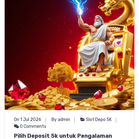
On 1 Jul 2026
By admin
Slot Depo 5K
0 Comments
Pilih Deposit 5k untuk Pengalaman