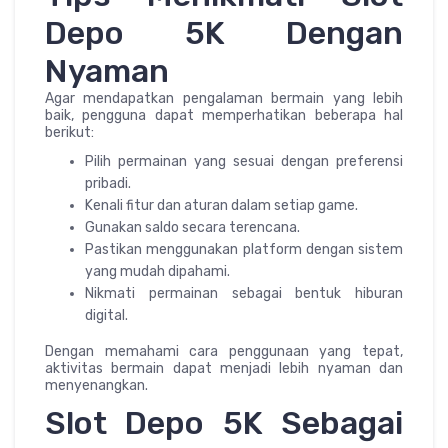
Depo 5K Dengan
Nyaman
Agar mendapatkan pengalaman bermain yang lebih
baik, pengguna dapat memperhatikan beberapa hal
berikut:
Pilih permainan yang sesuai dengan preferensi
pribadi.
Kenali fitur dan aturan dalam setiap game.
Gunakan saldo secara terencana.
Pastikan menggunakan platform dengan sistem
yang mudah dipahami.
Nikmati permainan sebagai bentuk hiburan
digital.
Dengan memahami cara penggunaan yang tepat,
aktivitas bermain dapat menjadi lebih nyaman dan
menyenangkan.
Slot Depo 5K Sebagai