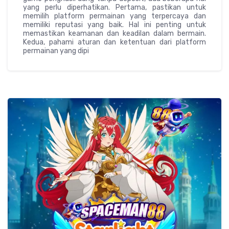
yang perlu diperhatikan. Pertama, pastikan untuk
memilih platform permainan yang terpercaya dan
memiliki reputasi yang baik. Hal ini penting untuk
memastikan keamanan dan keadilan dalam bermain.
Kedua, pahami aturan dan ketentuan dari platform
permainan yang dipi