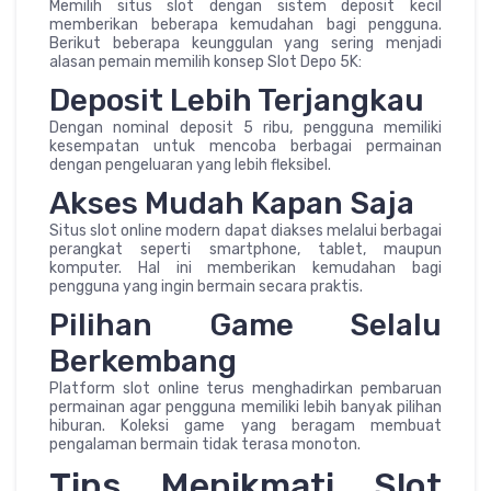
Memilih situs slot dengan sistem deposit kecil
memberikan beberapa kemudahan bagi pengguna.
Berikut beberapa keunggulan yang sering menjadi
alasan pemain memilih konsep Slot Depo 5K:
Deposit Lebih Terjangkau
Dengan nominal deposit 5 ribu, pengguna memiliki
kesempatan untuk mencoba berbagai permainan
dengan pengeluaran yang lebih fleksibel.
Akses Mudah Kapan Saja
Situs slot online modern dapat diakses melalui berbagai
perangkat seperti smartphone, tablet, maupun
komputer. Hal ini memberikan kemudahan bagi
pengguna yang ingin bermain secara praktis.
Pilihan Game Selalu
Berkembang
Platform slot online terus menghadirkan pembaruan
permainan agar pengguna memiliki lebih banyak pilihan
hiburan. Koleksi game yang beragam membuat
pengalaman bermain tidak terasa monoton.
Tips Menikmati Slot