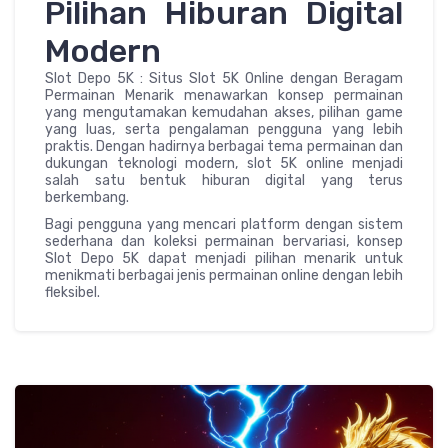
Pilihan Hiburan Digital
Modern
Slot Depo 5K : Situs Slot 5K Online dengan Beragam
Permainan Menarik menawarkan konsep permainan
yang mengutamakan kemudahan akses, pilihan game
yang luas, serta pengalaman pengguna yang lebih
praktis. Dengan hadirnya berbagai tema permainan dan
dukungan teknologi modern, slot 5K online menjadi
salah satu bentuk hiburan digital yang terus
berkembang.
Bagi pengguna yang mencari platform dengan sistem
sederhana dan koleksi permainan bervariasi, konsep
Slot Depo 5K dapat menjadi pilihan menarik untuk
menikmati berbagai jenis permainan online dengan lebih
fleksibel.