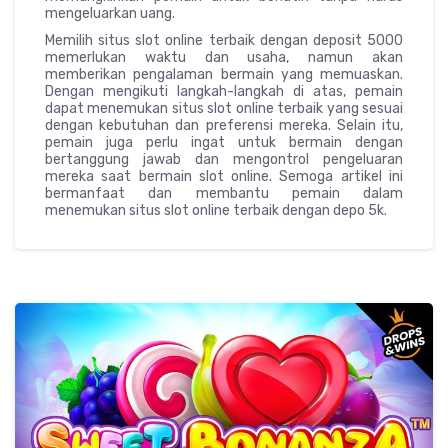
mengeluarkan uang.
Memilih situs slot online terbaik dengan deposit 5000
memerlukan waktu dan usaha, namun akan
memberikan pengalaman bermain yang memuaskan.
Dengan mengikuti langkah-langkah di atas, pemain
dapat menemukan situs slot online terbaik yang sesuai
dengan kebutuhan dan preferensi mereka. Selain itu,
pemain juga perlu ingat untuk bermain dengan
bertanggung jawab dan mengontrol pengeluaran
mereka saat bermain slot online. Semoga artikel ini
bermanfaat dan membantu pemain dalam
menemukan situs slot online terbaik dengan depo 5k.