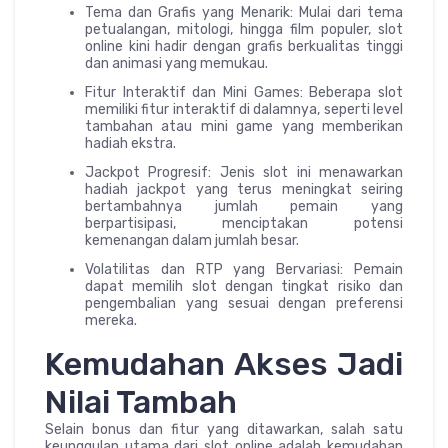
Tema dan Grafis yang Menarik: Mulai dari tema
petualangan, mitologi, hingga film populer, slot
online kini hadir dengan grafis berkualitas tinggi
dan animasi yang memukau.
Fitur Interaktif dan Mini Games: Beberapa slot
memiliki fitur interaktif di dalamnya, seperti level
tambahan atau mini game yang memberikan
hadiah ekstra.
Jackpot Progresif: Jenis slot ini menawarkan
hadiah jackpot yang terus meningkat seiring
bertambahnya jumlah pemain yang
berpartisipasi, menciptakan potensi
kemenangan dalam jumlah besar.
Volatilitas dan RTP yang Bervariasi: Pemain
dapat memilih slot dengan tingkat risiko dan
pengembalian yang sesuai dengan preferensi
mereka.
Kemudahan Akses Jadi
Nilai Tambah
Selain bonus dan fitur yang ditawarkan, salah satu
keunggulan utama dari slot online adalah kemudahan