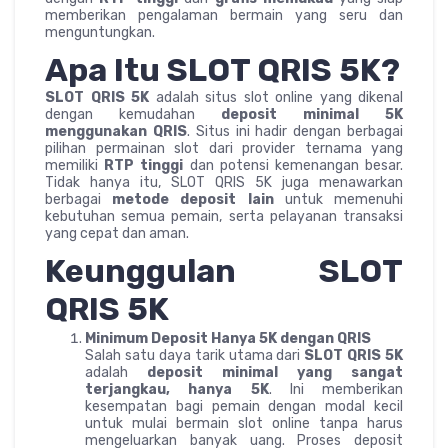
memberikan pengalaman bermain yang seru dan
menguntungkan.
Apa Itu SLOT QRIS 5K?
SLOT QRIS 5K
adalah situs slot online yang dikenal
dengan kemudahan
deposit minimal 5K
menggunakan QRIS
. Situs ini hadir dengan berbagai
pilihan permainan slot dari provider ternama yang
memiliki
RTP tinggi
dan potensi kemenangan besar.
Tidak hanya itu, SLOT QRIS 5K juga menawarkan
berbagai
metode deposit lain
untuk memenuhi
kebutuhan semua pemain, serta pelayanan transaksi
yang cepat dan aman.
Keunggulan SLOT
QRIS 5K
Minimum Deposit Hanya 5K dengan QRIS
Salah satu daya tarik utama dari
SLOT QRIS 5K
adalah
deposit minimal yang sangat
terjangkau, hanya 5K
. Ini memberikan
kesempatan bagi pemain dengan modal kecil
untuk mulai bermain slot online tanpa harus
mengeluarkan banyak uang. Proses deposit