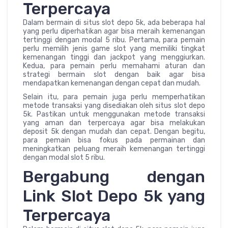
Terpercaya
Dalam bermain di situs slot depo 5k, ada beberapa hal
yang perlu diperhatikan agar bisa meraih kemenangan
tertinggi dengan modal 5 ribu. Pertama, para pemain
perlu memilih jenis game slot yang memiliki tingkat
kemenangan tinggi dan jackpot yang menggiurkan.
Kedua, para pemain perlu memahami aturan dan
strategi bermain slot dengan baik agar bisa
mendapatkan kemenangan dengan cepat dan mudah.
Selain itu, para pemain juga perlu memperhatikan
metode transaksi yang disediakan oleh situs slot depo
5k. Pastikan untuk menggunakan metode transaksi
yang aman dan terpercaya agar bisa melakukan
deposit 5k dengan mudah dan cepat. Dengan begitu,
para pemain bisa fokus pada permainan dan
meningkatkan peluang meraih kemenangan tertinggi
dengan modal slot 5 ribu.
Bergabung dengan
Link Slot Depo 5k yang
Terpercaya