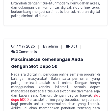
Ditambah dengan fitur-fitur modern, kemudahan akses,
dan dukungan dari komunitas digital, slot online terus
berkembang menjadi salah satu bentuk hiburan digital
paling diminati di dunia.
On 7 May 2025
By admin
Slot
0 Comments
Maksimalkan Kemenangan Anda
dengan Slot Depo 5k
Pada era digital ini, perjudian online semakin populer di
kalangan masyarakat. Salah satu permainan yang
paling diminati adalah slot online. Dengan hanya
menggunakan koneksi internet, pemain dapat
mengakses berbagai situs judi slot online dari mana saja
dan kapan saja. Namun, dengan begitu banyak
slot
depo 5000
situs slot online yang tersedia, menjadi sulit
bagi pemain untuk menemukan situs yang terbaik.
Artikel ini akan memberikan panduan tentang cara