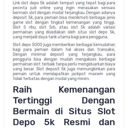
Link slot depo 5k adalah tempat yang tepat bagi para
pecinta judi online yang ingin merasakan sensasi
bermain slot dengan modal terjangkau. Dengan adanya
deposit 5k, para pemain bisa menikmati berbagai jenis
game slot dengan tingkat kemenangan yang tinggi.
Slot 5 ribu, slot 5rb, atau slot 5k adalah variasi
permainan yang disediakan oleh situs slot depo 5k,
yang menjadi daya tarik utama bagi para pengguna.
Slot depo 5000 juga memberikan berbagai kemudahan
bagi para pemain dalam hal akses dan transaksi.
Dengan minimal deposit yang terjangkau, para
pengguna bisa dengan mudah mengakses berbagai
permainan slot terbaik tanpa perlu mengeluarkan biaya
yang besar. Slot deposit 5k juga memungkinkan para
pemain untuk mendapatkan jackpot maxwin yang
tidak terbatas dengan modal yang minim.
Raih Kemenangan
Tertinggi Dengan
Bermain di Situs Slot
Depo 5k Resmi dan