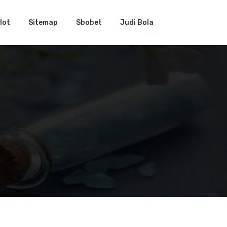
lot
Sitemap
Sbobet
Judi Bola