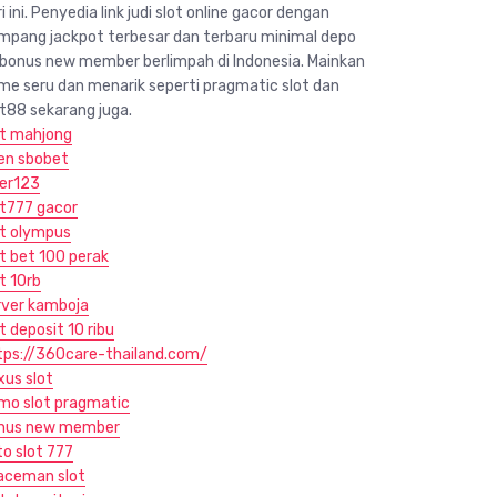
i ini. Penyedia link judi slot online gacor dengan
mpang jackpot terbesar dan terbaru minimal depo
 bonus new member berlimpah di Indonesia. Mainkan
me seru dan menarik seperti pragmatic slot dan
ot88 sekarang juga.
ot mahjong
en sbobet
ker123
ot777 gacor
ot olympus
ot bet 100 perak
t 10rb
rver kamboja
t deposit 10 ribu
tps://360care-thailand.com/
xus slot
mo slot pragmatic
nus new member
to slot 777
aceman slot