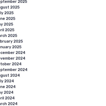
eptember 2025
gust 2025
ly 2025
ne 2025
y 2025
ril 2025
rch 2025
bruary 2025
nuary 2025
ecember 2024
ovember 2024
tober 2024
eptember 2024
gust 2024
ly 2024
ne 2024
y 2024
ril 2024
rch 2024