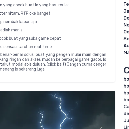
Fe
han yang cocok buat lo yang baru mulai:
Ja
ter hitam, RTP oke banget
D
iap nembak kapan aja
N
hadiah manis
Oc
cocok buat yang suka game cepat
S
Au
 sensasi taruhan real-time
Ma
nar-benar solusi buat yang pengen mulai main dengan
O yang ringan dan akses mudah ke berbagai game gacor, lo
a takut modal abis duluan. (click bait) Jangan cuma denger
C
 menang lo sekarang juga!
b
bo
bo
bo
Ca
de
Ju
Li