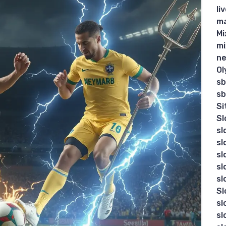
li
ma
Mi
mi
n
Ol
sb
sb
Si
Sl
sl
sl
sl
sl
sl
Sl
sl
sl