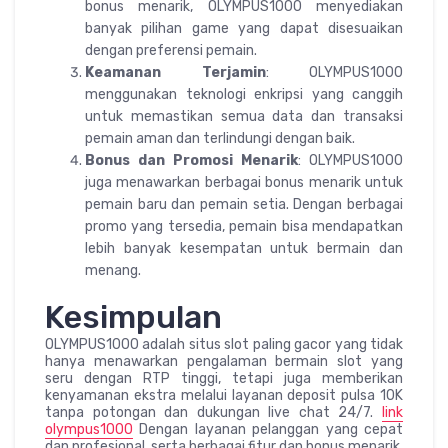
bonus menarik, OLYMPUS1000 menyediakan
banyak pilihan game yang dapat disesuaikan
dengan preferensi pemain.
Keamanan Terjamin
: OLYMPUS1000
menggunakan teknologi enkripsi yang canggih
untuk memastikan semua data dan transaksi
pemain aman dan terlindungi dengan baik.
Bonus dan Promosi Menarik
: OLYMPUS1000
juga menawarkan berbagai bonus menarik untuk
pemain baru dan pemain setia. Dengan berbagai
promo yang tersedia, pemain bisa mendapatkan
lebih banyak kesempatan untuk bermain dan
menang.
Kesimpulan
OLYMPUS1000 adalah situs slot paling gacor yang tidak
hanya menawarkan pengalaman bermain slot yang
seru dengan RTP tinggi, tetapi juga memberikan
kenyamanan ekstra melalui layanan deposit pulsa 10K
tanpa potongan dan dukungan live chat 24/7.
link
olympus1000
Dengan layanan pelanggan yang cepat
dan profesional, serta berbagai fitur dan bonus menarik,