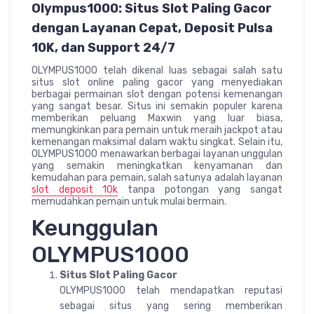
Olympus1000: Situs Slot Paling Gacor
dengan Layanan Cepat, Deposit Pulsa
10K, dan Support 24/7
OLYMPUS1000 telah dikenal luas sebagai salah satu
situs slot online paling gacor yang menyediakan
berbagai permainan slot dengan potensi kemenangan
yang sangat besar. Situs ini semakin populer karena
memberikan peluang Maxwin yang luar biasa,
memungkinkan para pemain untuk meraih jackpot atau
kemenangan maksimal dalam waktu singkat. Selain itu,
OLYMPUS1000 menawarkan berbagai layanan unggulan
yang semakin meningkatkan kenyamanan dan
kemudahan para pemain, salah satunya adalah layanan
slot deposit 10k
tanpa potongan yang sangat
memudahkan pemain untuk mulai bermain.
Keunggulan
OLYMPUS1000
Situs Slot Paling Gacor
OLYMPUS1000 telah mendapatkan reputasi
sebagai situs yang sering memberikan