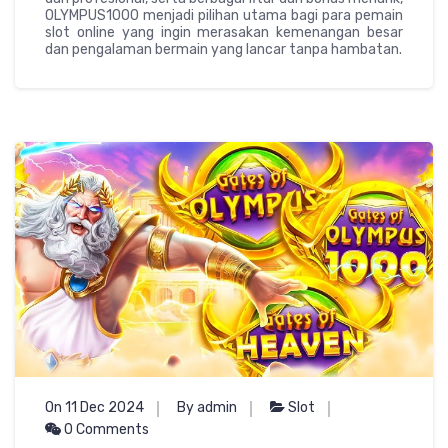
OLYMPUS1000 menjadi pilihan utama bagi para pemain
slot online yang ingin merasakan kemenangan besar
dan pengalaman bermain yang lancar tanpa hambatan.
On 11 Dec 2024
By admin
Slot
0 Comments