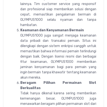
lainnya. Tim customer service yang responsif
dan profesional siap memberikan solusi dengan
cepat, memastikan pengalaman bermain di
OLYMPUS1000 selalu nyaman dan tanpa
hambatan.
Keamanan dan Kenyamanan Bermain
OLYMPUS1000 juga sangat menjaga keamanan
data pribadi dan transaksi pemain. Situs ini
dilengkapi dengan sistem enkripsi canggih untuk
memastikan bahwa informasi pemain terlindungi
dengan baik. Dengan lisensi resmi dan berbagai
fitur keamanan, OLYMPUS1000 memberikan
jaminan kenyamanan bagi para pemain yang
ingin bermain tanpa khawatir tentang keamanan
akun mereka.
Beragam Pilihan Permainan Slot
Berkualitas
Tidak hanya dikenal karena sering memberikan
kemenangan besar, OLYMPUS1000 juga
menawarkan beragam pilihan permainan slot dari