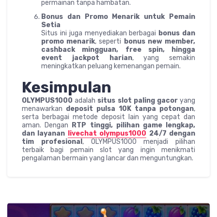
permainan tanpa hambatan.
Bonus dan Promo Menarik untuk Pemain
Setia
Situs ini juga menyediakan berbagai
bonus dan
promo menarik
, seperti
bonus new member,
cashback mingguan, free spin, hingga
event jackpot harian
, yang semakin
meningkatkan peluang kemenangan pemain.
Kesimpulan
OLYMPUS1000
adalah
situs slot paling gacor
yang
menawarkan
deposit pulsa 10K tanpa potongan
,
serta berbagai metode deposit lain yang cepat dan
aman. Dengan
RTP tinggi, pilihan game lengkap,
dan layanan
livechat olympus1000
24/7 dengan
tim profesional
, OLYMPUS1000 menjadi pilihan
terbaik bagi pemain slot yang ingin menikmati
pengalaman bermain yang lancar dan menguntungkan.