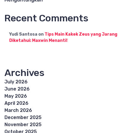
Recent Comments
Yudi Santosa
on
Tips Main Kakek Zeus yang Jarang
Diketahui: Maxwin Menanti!
Archives
July 2026
June 2026
May 2026
April 2026
March 2026
December 2025
November 2025
October 2025