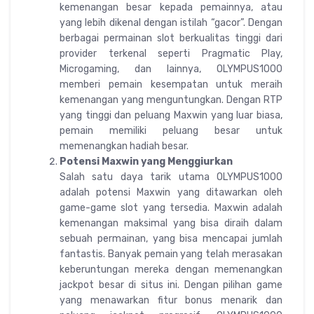
kemenangan besar kepada pemainnya, atau
yang lebih dikenal dengan istilah “gacor”. Dengan
berbagai permainan slot berkualitas tinggi dari
provider terkenal seperti Pragmatic Play,
Microgaming, dan lainnya, OLYMPUS1000
memberi pemain kesempatan untuk meraih
kemenangan yang menguntungkan. Dengan RTP
yang tinggi dan peluang Maxwin yang luar biasa,
pemain memiliki peluang besar untuk
memenangkan hadiah besar.
Potensi Maxwin yang Menggiurkan
Salah satu daya tarik utama OLYMPUS1000
adalah potensi Maxwin yang ditawarkan oleh
game-game slot yang tersedia. Maxwin adalah
kemenangan maksimal yang bisa diraih dalam
sebuah permainan, yang bisa mencapai jumlah
fantastis. Banyak pemain yang telah merasakan
keberuntungan mereka dengan memenangkan
jackpot besar di situs ini. Dengan pilihan game
yang menawarkan fitur bonus menarik dan