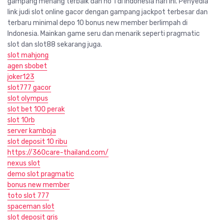
gampang menang terbaik dan no 1 di Indonesia hari ini. Penyedia
link judi slot online gacor dengan gampang jackpot terbesar dan
terbaru minimal depo 10 bonus new member berlimpah di
Indonesia. Mainkan game seru dan menarik seperti pragmatic
slot dan slot88 sekarang juga.
slot mahjong
agen sbobet
joker123
slot777 gacor
slot olympus
slot bet 100 perak
slot 10rb
server kamboja
slot deposit 10 ribu
https://360care-thailand.com/
nexus slot
demo slot pragmatic
bonus new member
toto slot 777
spaceman slot
slot deposit qris