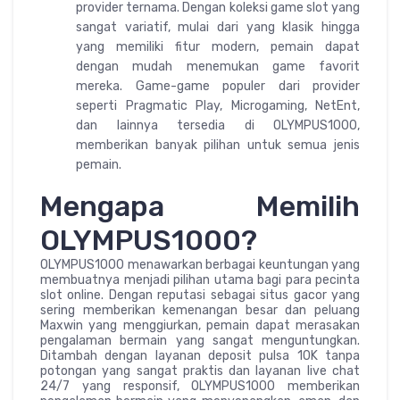
provider ternama. Dengan koleksi game slot yang
sangat variatif, mulai dari yang klasik hingga
yang memiliki fitur modern, pemain dapat
dengan mudah menemukan game favorit
mereka. Game-game populer dari provider
seperti Pragmatic Play, Microgaming, NetEnt,
dan lainnya tersedia di OLYMPUS1000,
memberikan banyak pilihan untuk semua jenis
pemain.
Mengapa Memilih
OLYMPUS1000?
OLYMPUS1000 menawarkan berbagai keuntungan yang
membuatnya menjadi pilihan utama bagi para pecinta
slot online. Dengan reputasi sebagai situs gacor yang
sering memberikan kemenangan besar dan peluang
Maxwin yang menggiurkan, pemain dapat merasakan
pengalaman bermain yang sangat menguntungkan.
Ditambah dengan layanan deposit pulsa 10K tanpa
potongan yang sangat praktis dan layanan live chat
24/7 yang responsif, OLYMPUS1000 memberikan