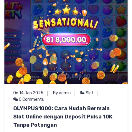
On 14 Jan 2025
By admin
Slot
0 Comments
OLYMPUS1000: Cara Mudah Bermain
Slot Online dengan Deposit Pulsa 10K
Tanpa Potongan