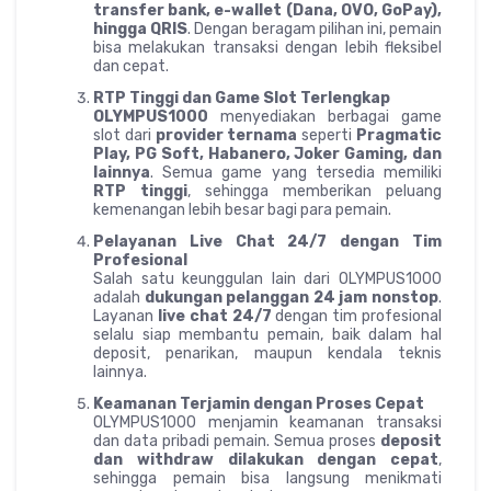
transfer bank, e-wallet (Dana, OVO, GoPay),
hingga QRIS
. Dengan beragam pilihan ini, pemain
bisa melakukan transaksi dengan lebih fleksibel
dan cepat.
RTP Tinggi dan Game Slot Terlengkap
OLYMPUS1000
menyediakan berbagai game
slot dari
provider ternama
seperti
Pragmatic
Play, PG Soft, Habanero, Joker Gaming, dan
lainnya
. Semua game yang tersedia memiliki
RTP tinggi
, sehingga memberikan peluang
kemenangan lebih besar bagi para pemain.
Pelayanan Live Chat 24/7 dengan Tim
Profesional
Salah satu keunggulan lain dari OLYMPUS1000
adalah
dukungan pelanggan 24 jam nonstop
.
Layanan
live chat 24/7
dengan tim profesional
selalu siap membantu pemain, baik dalam hal
deposit, penarikan, maupun kendala teknis
lainnya.
Keamanan Terjamin dengan Proses Cepat
OLYMPUS1000 menjamin keamanan transaksi
dan data pribadi pemain. Semua proses
deposit
dan withdraw dilakukan dengan cepat
,
sehingga pemain bisa langsung menikmati