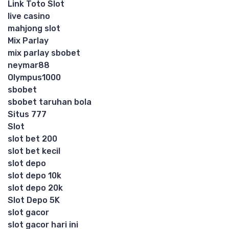
Link Toto Slot
live casino
mahjong slot
Mix Parlay
mix parlay sbobet
neymar88
Olympus1000
sbobet
sbobet taruhan bola
Situs 777
Slot
slot bet 200
slot bet kecil
slot depo
slot depo 10k
slot depo 20k
Slot Depo 5K
slot gacor
slot gacor hari ini