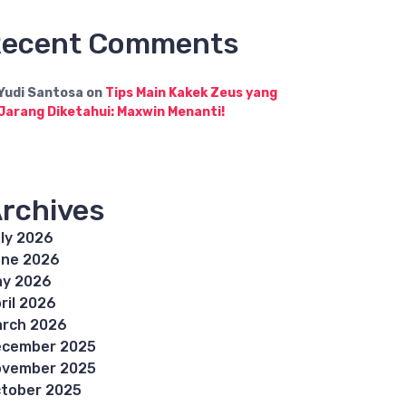
ecent Comments
Yudi Santosa
on
Tips Main Kakek Zeus yang
Jarang Diketahui: Maxwin Menanti!
rchives
ly 2026
ne 2026
y 2026
ril 2026
rch 2026
ecember 2025
ovember 2025
tober 2025