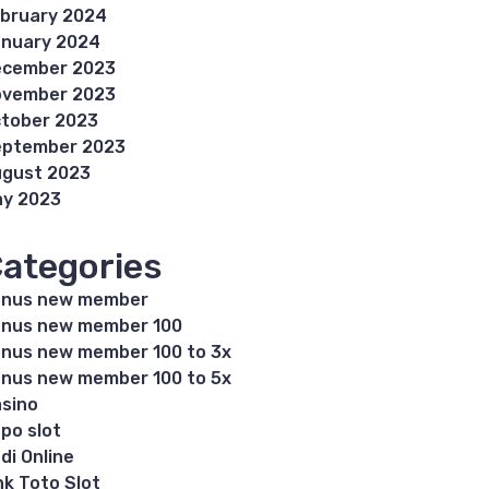
bruary 2024
nuary 2024
ecember 2023
ovember 2023
tober 2023
eptember 2023
gust 2023
y 2023
ategories
onus new member
nus new member 100
nus new member 100 to 3x
nus new member 100 to 5x
sino
po slot
di Online
nk Toto Slot