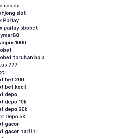
ve casino
hjong slot
x Parlay
x parlay sbobet
eymar88
ympus1000
obet
obet taruhan bola
tus 777
ot
ot bet 200
ot bet kecil
ot depo
ot depo 10k
ot depo 20k
ot Depo 5K
ot gacor
ot gacor hari ini