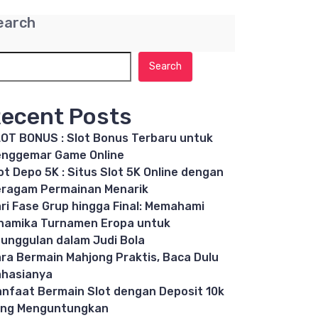
earch
Search
ecent Posts
OT BONUS : Slot Bonus Terbaru untuk
nggemar Game Online
ot Depo 5K : Situs Slot 5K Online dengan
ragam Permainan Menarik
ri Fase Grup hingga Final: Memahami
namika Turnamen Eropa untuk
unggulan dalam Judi Bola
ra Bermain Mahjong Praktis, Baca Dulu
hasianya
nfaat Bermain Slot dengan Deposit 10k
ang Menguntungkan