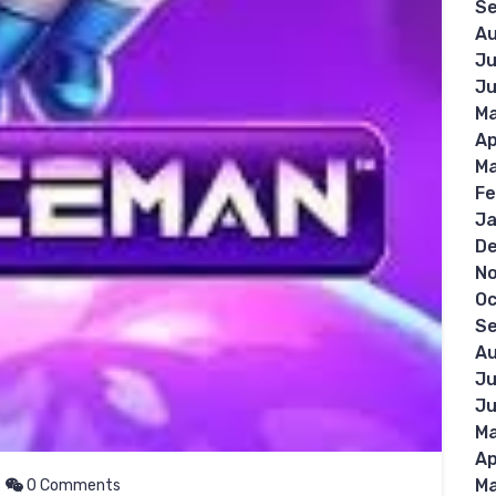
S
Au
Ju
Ju
Ma
Ap
Ma
Fe
Ja
D
N
Oc
S
Au
Ju
Ju
Ma
Ap
Ma
0 Comments