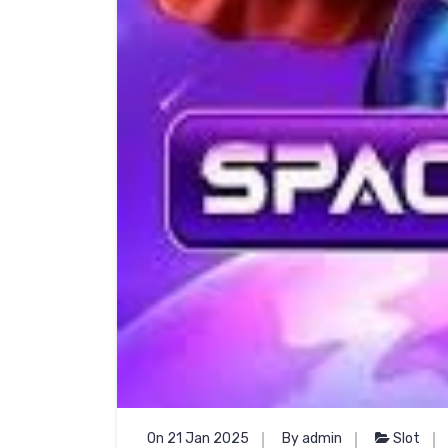
On 21 Jan 2025
By admin
Slot