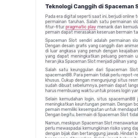
Teknologi Canggih di Spaceman 
Pada era digital seperti saat ini, berjudi onlin
permainan taruhan. Salah satu permainan sl
fitur-fitur
pragmatic play
menarik dan kemudah
pemain dapat merasakan keseruan bermain ta
Spaceman Slot sendiri adalah permainan s
Dengan desain grafis yang canggih dan anima
di luar angkasa yang penuh dengan keajaiba
yang dapat meningkatkan peluang pemain u
heran jika Spaceman Slot menjadi pilihan yang
Salah satu keunggulan dari Spaceman Slot
spaceman88. Para pemain tidak perlu repot-rep
khusus. Cukup dengan mengunjungi situs res
sudah dibuat sebelumnya, pemain dapat lang
harus membuang waktu untuk proses login yan
Selain kemudahan login, situs spaceman88
meningkatkan keuntungan pemain. Dengan bonu
pemain memiliki kesempatan untuk mendapatk
Dengan begitu, bermain di Spaceman Slot tid
Namun, meskipun Spaceman Slot menawarkan 
perlu mewaspadai kemungkinan risiko yang dap
dengan bijak dan bertanggung jawab. Hindari b