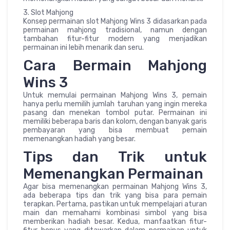
3. Slot Mahjong
Konsep permainan slot Mahjong Wins 3 didasarkan pada
permainan mahjong tradisional, namun dengan
tambahan fitur-fitur modern yang menjadikan
permainan ini lebih menarik dan seru.
Cara Bermain Mahjong
Wins 3
Untuk memulai permainan Mahjong Wins 3, pemain
hanya perlu memilih jumlah taruhan yang ingin mereka
pasang dan menekan tombol putar. Permainan ini
memiliki beberapa baris dan kolom, dengan banyak garis
pembayaran yang bisa membuat pemain
memenangkan hadiah yang besar.
Tips dan Trik untuk
Memenangkan Permainan
Agar bisa memenangkan permainan Mahjong Wins 3,
ada beberapa tips dan trik yang bisa para pemain
terapkan. Pertama, pastikan untuk mempelajari aturan
main dan memahami kombinasi simbol yang bisa
memberikan hadiah besar. Kedua, manfaatkan fitur-