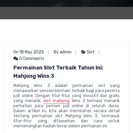
On 18 May 2025
By admin
Slot
0 Comments
Permainan Slot Terbaik Tahun Ini:
Mahjong Wins 3
Mahjong Wins 3 adalah permainan slot yang
menawarkan sensasi bermain terbaik bagi para pecinta
judi online. Dengan fitur-fitur yang inovatif dan grafis
yang menarik,
slot mahjong
Wins 3 berhasil menarik
perhatian para pemain judi online di seluruh dunia.
Dalam artikel ini, kita akan membahas secara detail
tentang permainan slot Mahjong Wins 3, termasuk
fitur-fitur yang ditawarkan dan cara untuk
memenangkan hadiah besar dalam permainan ini.