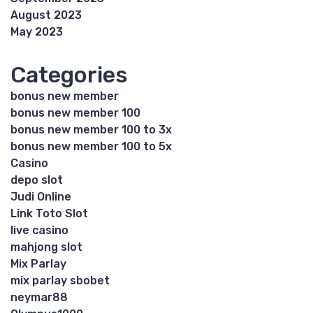
August 2023
May 2023
Categories
bonus new member
bonus new member 100
bonus new member 100 to 3x
bonus new member 100 to 5x
Casino
depo slot
Judi Online
Link Toto Slot
live casino
mahjong slot
Mix Parlay
mix parlay sbobet
neymar88