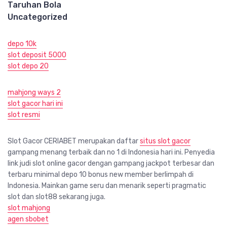
Taruhan Bola
Uncategorized
depo 10k
slot deposit 5000
slot depo 20
mahjong ways 2
slot gacor hari ini
slot resmi
Slot Gacor CERIABET merupakan daftar
situs slot gacor
gampang menang terbaik dan no 1 di Indonesia hari ini. Penyedia
link judi slot online gacor dengan gampang jackpot terbesar dan
terbaru minimal depo 10 bonus new member berlimpah di
Indonesia. Mainkan game seru dan menarik seperti pragmatic
slot dan slot88 sekarang juga.
slot mahjong
agen sbobet