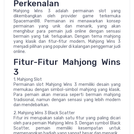
Perkenalan
Mahjong Wins 3 adalah permainan slot yang
dikembangkan oleh provider game terkemuka
Spaceman88. Permainan ini menawarkan konsep
permainan yang unik dan menarik, yang akan
menghibur para pemain judi online dengan sensasi
bermain yang tak terlupakan. Dengan tema mahjong
yang klasik dan fitur-fitur modern, Mahjong Wins 3
menjadi pilihan yang populer di kalangan penggemar judi
online.
Fitur-Fitur Mahjong Wins
3
1. Mahjong Slot
Permainan slot Mahjong Wins 3 memiliki desain yang
memukau dengan simbol-simbol mahjong yang klasik.
Para pemain akan merasa seperti bermain mahjong
tradisional, namun dengan sensasi yang lebih modern
dan mendebarkan.
2. Mahjong Wins 3 Black Scatter
Fitur ini merupakan salah satu fitur yang paling dicari
oleh para pemain Mahjong Wins 3. Dengan symbol Black
Scatter, pemain memiliki kesempatan untuk
memenangkan hadiah yang sangat besar dan menarik.