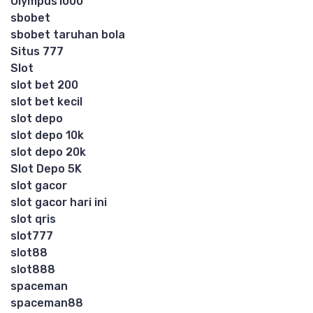
Olympus1000
sbobet
sbobet taruhan bola
Situs 777
Slot
slot bet 200
slot bet kecil
slot depo
slot depo 10k
slot depo 20k
Slot Depo 5K
slot gacor
slot gacor hari ini
slot qris
slot777
slot88
slot888
spaceman
spaceman88