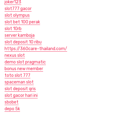
joker123
slot777 gacor
slot olympus
slot bet 100 perak
slot 10rb
server kamboja
slot deposit 10 ribu
https://360care-thailand.com/
nexus slot
demo slot pragmatic
bonus new member
toto slot 777
spaceman slot
slot deposit qris
slot gacor hari ini
sbobet
depo 5k