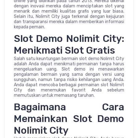
online yang didirikan pada tahun 2013. Mereka dikenal
dengan inovasi mereka dalam menciptakan slot yang
menarik dan memiliki kualitas grafis yang luar biasa.
Selain itu, Nolimit City juga terkenal dengan kejujuran
dan transparansi mereka dalam memberikan informasi
kepada pemain.
Slot Demo Nolimit City:
Menikmati Slot Gratis
Salah satu keuntungan bermain slot demo Nolimit City
adalah Anda dapat menikmati permainan tanpa harus
mengeluarkan uang. Slot demo ini menawarkan
pengalaman bermain yang sama dengan versi uang
sungguhan, namun tanpa risiko kehilangan uang Anda.
Anda dapat mencoba berbagai permainan slot Nolimit
City dan menemukan favorit Anda sebelum
memutuskan untuk memasang taruhan.
Bagaimana Cara
Memainkan Slot Demo
Nolimit City