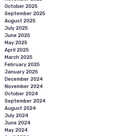
October 2025
September 2025
August 2025
July 2025
June 2025
May 2025
April 2025
March 2025
February 2025
January 2025
December 2024
November 2024
October 2024
September 2024
August 2024
July 2024
June 2024
May 2024