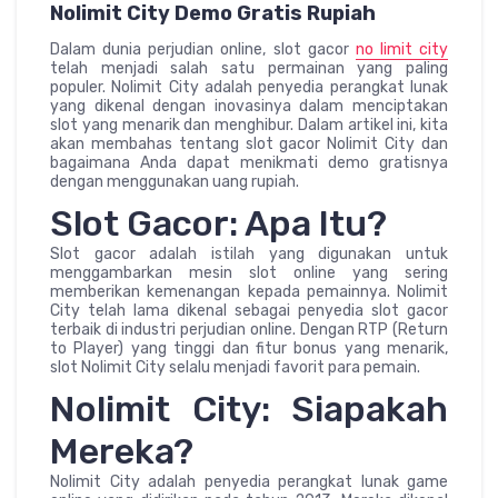
Nolimit City Demo Gratis Rupiah
Dalam dunia perjudian online, slot gacor
no limit city
telah menjadi salah satu permainan yang paling
populer. Nolimit City adalah penyedia perangkat lunak
yang dikenal dengan inovasinya dalam menciptakan
slot yang menarik dan menghibur. Dalam artikel ini, kita
akan membahas tentang slot gacor Nolimit City dan
bagaimana Anda dapat menikmati demo gratisnya
dengan menggunakan uang rupiah.
Slot Gacor: Apa Itu?
Slot gacor adalah istilah yang digunakan untuk
menggambarkan mesin slot online yang sering
memberikan kemenangan kepada pemainnya. Nolimit
City telah lama dikenal sebagai penyedia slot gacor
terbaik di industri perjudian online. Dengan RTP (Return
to Player) yang tinggi dan fitur bonus yang menarik,
slot Nolimit City selalu menjadi favorit para pemain.
Nolimit City: Siapakah
Mereka?
Nolimit City adalah penyedia perangkat lunak game