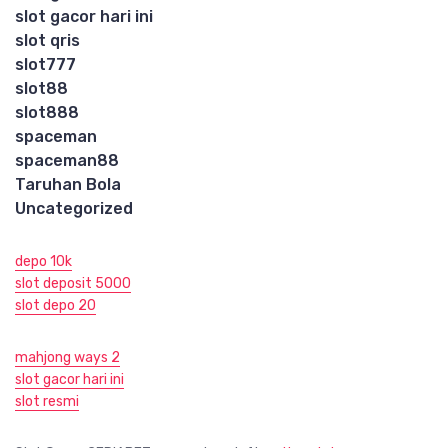
slot gacor hari ini
slot qris
slot777
slot88
slot888
spaceman
spaceman88
Taruhan Bola
Uncategorized
depo 10k
slot deposit 5000
slot depo 20
mahjong ways 2
slot gacor hari ini
slot resmi