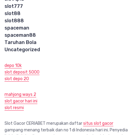
slot777
slot88
slot888
spaceman
spaceman88
Taruhan Bola
Uncategorized
depo 10k
slot deposit 5000
slot depo 20
mahjong ways 2
slot gacor hari ini
slot resmi
Slot Gacor CERIABET merupakan daftar
situs slot gacor
gampang menang terbaik dan no 1 di Indonesia hari ini. Penyedia