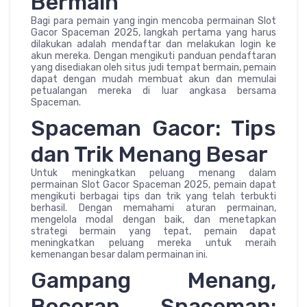
Bermain
Bagi para pemain yang ingin mencoba permainan Slot
Gacor Spaceman 2025, langkah pertama yang harus
dilakukan adalah mendaftar dan melakukan login ke
akun mereka. Dengan mengikuti panduan pendaftaran
yang disediakan oleh situs judi tempat bermain, pemain
dapat dengan mudah membuat akun dan memulai
petualangan mereka di luar angkasa bersama
Spaceman.
Spaceman Gacor: Tips
dan Trik Menang Besar
Untuk meningkatkan peluang menang dalam
permainan Slot Gacor Spaceman 2025, pemain dapat
mengikuti berbagai tips dan trik yang telah terbukti
berhasil. Dengan memahami aturan permainan,
mengelola modal dengan baik, dan menetapkan
strategi bermain yang tepat, pemain dapat
meningkatkan peluang mereka untuk meraih
kemenangan besar dalam permainan ini.
Gampang Menang,
Bocoran Spaceman: