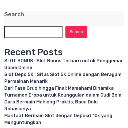
Search
Search
Recent Posts
SLOT BONUS : Slot Bonus Terbaru untuk Penggemar
Game Online
Slot Depo 5K : Situs Slot 5K Online dengan Beragam
Permainan Menarik
Dari Fase Grup hingga Final: Memahami Dinamika
Turnamen Eropa untuk Keunggulan dalam Judi Bola
Cara Bermain Mahjong Praktis, Baca Dulu
Rahasianya
Manfaat Bermain Slot dengan Deposit 10k yang
Menguntungkan