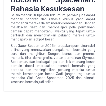
Rahasia Kesuksesan
Selain mengikuti tips dan trik umum, pemain juga dapat
mencari bocoran dan rahasia khusus yang dapat
membantu mereka dalam meraih kemenangan. Dengan
melakukan riset dan mempelajari pola permainan,
pemain dapat mengetahui waktu yang tepat untuk
bertaruh dan meningkatkan peluang mereka untuk
mendapatkan jackpot besar.
Slot Gacor Spaceman 2025 merupakan permainan slot
online yang menawarkan pengalaman bermain yang
seru dan menghibur. Dengan bonus dan promosi
menarik, fitur demo gratis, varian permainan Olympus
Spaceman, dan berbagai tips dan trik menang besar,
pemain dapat merasakan sensasi bermain yang
berbeda dan meningkatkan peluang mereka untuk
meraih kemenangan besar. Jadi, jangan ragu untuk
mencoba Slot Gacor Spaceman 2025 dan nikmati
keseruan bermain judi online.