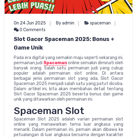
On 24 Jun 2025
By admin
spaceman
0 Comments
Slot Gacor Spaceman 2025: Bonus +
Game Unik
Pada era digital yang semakin maju seperti sekarang ini,
permainan judi
Spaceman
online semakin diminati oleh
banyak orang. Salah satu permainan judi yang cukup
populer adalah permainan slot online. Di antara
berbagai jenis permainan slot yang ada, Slot Gacor
Spaceman 2025 menjadi salah satu yang patut dicoba.
Dalam artikel ini, kita akan membahas detail tentang
Slot Gacor Spaceman 2025 beserta bonus dan game
unik yang ditawarkan oleh permainan ini.
Spaceman Slot
Spaceman Slot 2025 adalah varian permainan slot
online yang menawarkan tema luar angkasa yang
menarik. Dalam permainan ini, pemain akan dibawa ke
petualangan di luar angkasa bersama dengan karakter