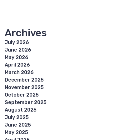
Archives
July 2026
June 2026
May 2026
April 2026
March 2026
December 2025
November 2025
October 2025
September 2025
August 2025
July 2025
June 2025
May 2025
April 2025