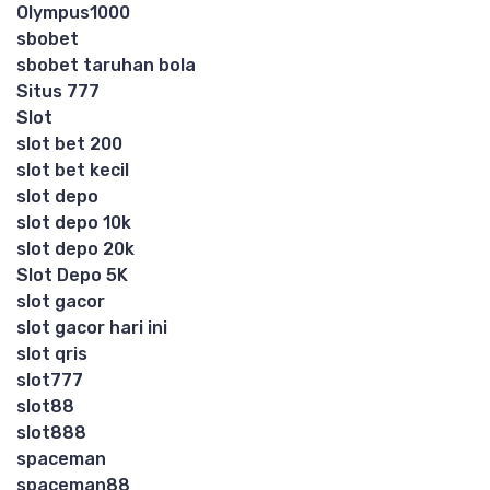
Olympus1000
sbobet
sbobet taruhan bola
Situs 777
Slot
slot bet 200
slot bet kecil
slot depo
slot depo 10k
slot depo 20k
Slot Depo 5K
slot gacor
slot gacor hari ini
slot qris
slot777
slot88
slot888
spaceman
spaceman88