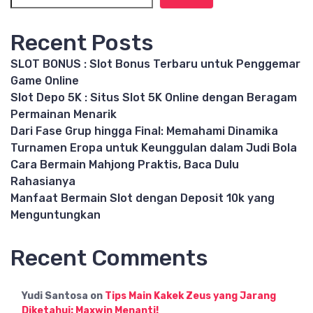
Recent Posts
SLOT BONUS : Slot Bonus Terbaru untuk Penggemar
Game Online
Slot Depo 5K : Situs Slot 5K Online dengan Beragam
Permainan Menarik
Dari Fase Grup hingga Final: Memahami Dinamika
Turnamen Eropa untuk Keunggulan dalam Judi Bola
Cara Bermain Mahjong Praktis, Baca Dulu
Rahasianya
Manfaat Bermain Slot dengan Deposit 10k yang
Menguntungkan
Recent Comments
Yudi Santosa
on
Tips Main Kakek Zeus yang Jarang
Diketahui: Maxwin Menanti!