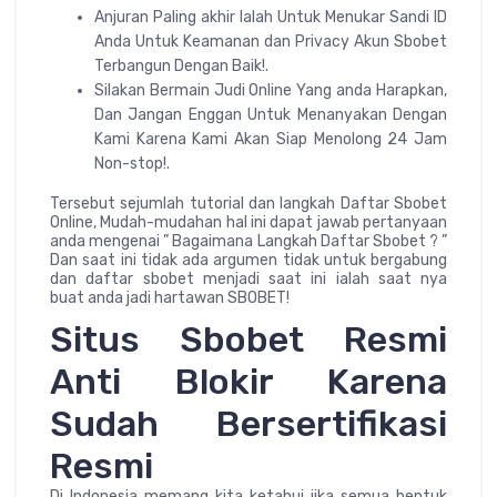
Anjuran Paling akhir Ialah Untuk Menukar Sandi ID
Anda Untuk Keamanan dan Privacy Akun Sbobet
Terbangun Dengan Baik!.
Silakan Bermain Judi Online Yang anda Harapkan,
Dan Jangan Enggan Untuk Menanyakan Dengan
Kami Karena Kami Akan Siap Menolong 24 Jam
Non-stop!.
Tersebut sejumlah tutorial dan langkah Daftar Sbobet
Online, Mudah-mudahan hal ini dapat jawab pertanyaan
anda mengenai ” Bagaimana Langkah Daftar Sbobet ? ”
Dan saat ini tidak ada argumen tidak untuk bergabung
dan daftar sbobet menjadi saat ini ialah saat nya
buat anda jadi hartawan SBOBET!
Situs Sbobet Resmi
Anti Blokir Karena
Sudah Bersertifikasi
Resmi
Di Indonesia memang kita ketahui jika semua bentuk