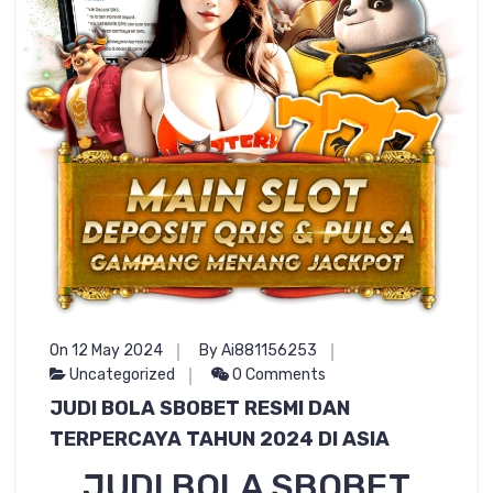
On 12 May 2024
By Ai881156253
Uncategorized
0 Comments
JUDI BOLA SBOBET RESMI DAN
TERPERCAYA TAHUN 2024 DI ASIA
JUDI BOLA SBOBET