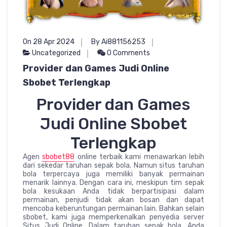
On 28 Apr 2024
By Ai881156253
Uncategorized
0 Comments
Provider dan Games Judi Online
Sbobet Terlengkap
Provider dan Games
Judi Online Sbobet
Terlengkap
Agen
sbobet88
online terbaik kami menawarkan lebih
dari sekedar taruhan sepak bola. Namun situs taruhan
bola terpercaya juga memiliki banyak permainan
menarik lainnya. Dengan cara ini, meskipun tim sepak
bola kesukaan Anda tidak berpartisipasi dalam
permainan, penjudi tidak akan bosan dan dapat
mencoba keberuntungan permainan lain. Bahkan selain
sbobet, kami juga memperkenalkan penyedia server
Situs Judi Online. Dalam taruhan sepak bola, Anda