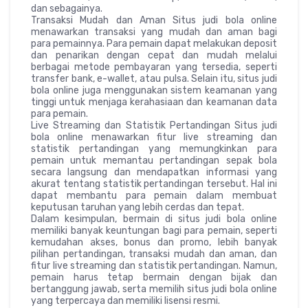
dan sebagainya.
Transaksi Mudah dan Aman Situs judi bola online
menawarkan transaksi yang mudah dan aman bagi
para pemainnya. Para pemain dapat melakukan deposit
dan penarikan dengan cepat dan mudah melalui
berbagai metode pembayaran yang tersedia, seperti
transfer bank, e-wallet, atau pulsa. Selain itu, situs judi
bola online juga menggunakan sistem keamanan yang
tinggi untuk menjaga kerahasiaan dan keamanan data
para pemain.
Live Streaming dan Statistik Pertandingan Situs judi
bola online menawarkan fitur live streaming dan
statistik pertandingan yang memungkinkan para
pemain untuk memantau pertandingan sepak bola
secara langsung dan mendapatkan informasi yang
akurat tentang statistik pertandingan tersebut. Hal ini
dapat membantu para pemain dalam membuat
keputusan taruhan yang lebih cerdas dan tepat.
Dalam kesimpulan, bermain di situs judi bola online
memiliki banyak keuntungan bagi para pemain, seperti
kemudahan akses, bonus dan promo, lebih banyak
pilihan pertandingan, transaksi mudah dan aman, dan
fitur live streaming dan statistik pertandingan. Namun,
pemain harus tetap bermain dengan bijak dan
bertanggung jawab, serta memilih situs judi bola online
yang terpercaya dan memiliki lisensi resmi.