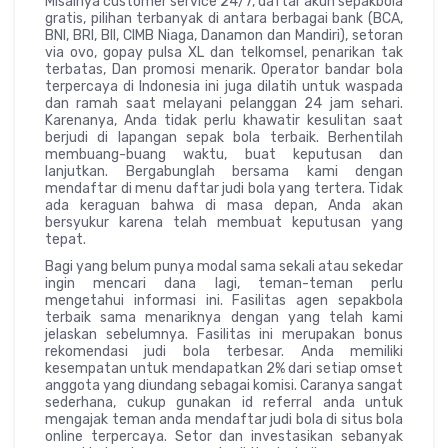
Misalnya customer service 24/7, daftar akun sepakbola
gratis, pilihan terbanyak di antara berbagai bank (BCA,
BNI, BRI, BII, CIMB Niaga, Danamon dan Mandiri), setoran
via ovo, gopay pulsa XL dan telkomsel, penarikan tak
terbatas, Dan promosi menarik. Operator bandar bola
terpercaya di Indonesia ini juga dilatih untuk waspada
dan ramah saat melayani pelanggan 24 jam sehari.
Karenanya, Anda tidak perlu khawatir kesulitan saat
berjudi di lapangan sepak bola terbaik. Berhentilah
membuang-buang waktu, buat keputusan dan
lanjutkan. Bergabunglah bersama kami dengan
mendaftar di menu daftar judi bola yang tertera. Tidak
ada keraguan bahwa di masa depan, Anda akan
bersyukur karena telah membuat keputusan yang
tepat.
Bagi yang belum punya modal sama sekali atau sekedar
ingin mencari dana lagi, teman-teman perlu
mengetahui informasi ini. Fasilitas agen sepakbola
terbaik sama menariknya dengan yang telah kami
jelaskan sebelumnya. Fasilitas ini merupakan bonus
rekomendasi judi bola terbesar. Anda memiliki
kesempatan untuk mendapatkan 2% dari setiap omset
anggota yang diundang sebagai komisi. Caranya sangat
sederhana, cukup gunakan id referral anda untuk
mengajak teman anda mendaftar judi bola di situs bola
online terpercaya. Setor dan investasikan sebanyak