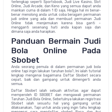
terlengkap seperti Sportsbook, Judi Live Kasino, Slot
Online, Judi Arcade, dan Keno yang semua dapat anda
mainkan cuma di dalam 1 ID saja, Hingga hal ini benar-
benar menolong anda untuk coba beragam permainan
judi online yang ada dan membuat permainan Judi
Online tidak menjemukan karena bisa ganti –
mengganti sesenang hati anda kapan saja dan
dimana saja anda harapkan.
Panduan Bermain Judi
Bola Online Pada
Sbobet
Anda seorang pemula di dalam permainan judi bola
online tapi ingin lakukan taruhan bola?, Ini ialah tutorial
lengkap mengenai bagaimana Daftar Sbobet secara
cepat, baik dan gampang untuk dimengerti anda
semua.
Daftar Sbobet ialah sebuah aktivitas agar dapat
memperoleh ID SBOBET dan mengawali permainan
Taruhan Judi Bola Online, Sebetulnya lakukan registrasi
Sbobet ialah sesuatu hal yang gampang untuk
dilaksanakan, Tapi untuk anda yang ingin tahu lengkap
mengenai cara mendaftar sbobet Baca dan ikui