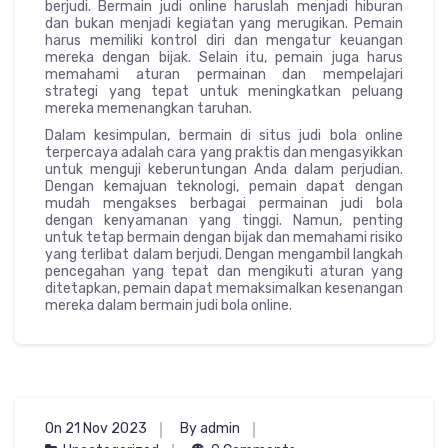
berjudi. Bermain judi online haruslah menjadi hiburan
dan bukan menjadi kegiatan yang merugikan. Pemain
harus memiliki kontrol diri dan mengatur keuangan
mereka dengan bijak. Selain itu, pemain juga harus
memahami aturan permainan dan mempelajari
strategi yang tepat untuk meningkatkan peluang
mereka memenangkan taruhan.
Dalam kesimpulan, bermain di situs judi bola online
terpercaya adalah cara yang praktis dan mengasyikkan
untuk menguji keberuntungan Anda dalam perjudian.
Dengan kemajuan teknologi, pemain dapat dengan
mudah mengakses berbagai permainan judi bola
dengan kenyamanan yang tinggi. Namun, penting
untuk tetap bermain dengan bijak dan memahami risiko
yang terlibat dalam berjudi. Dengan mengambil langkah
pencegahan yang tepat dan mengikuti aturan yang
ditetapkan, pemain dapat memaksimalkan kesenangan
mereka dalam bermain judi bola online.
On 21 Nov 2023
By admin