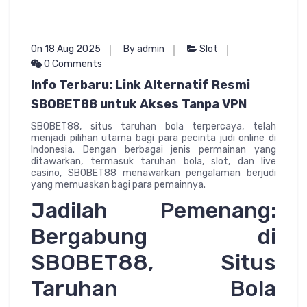
On 18 Aug 2025
By admin
Slot
0 Comments
Info Terbaru: Link Alternatif Resmi
SBOBET88 untuk Akses Tanpa VPN
SBOBET88, situs taruhan bola terpercaya, telah
menjadi pilihan utama bagi para pecinta judi online di
Indonesia. Dengan berbagai jenis permainan yang
ditawarkan, termasuk taruhan bola, slot, dan live
casino, SBOBET88 menawarkan pengalaman berjudi
yang memuaskan bagi para pemainnya.
Jadilah Pemenang:
Bergabung di
SBOBET88, Situs
Taruhan Bola