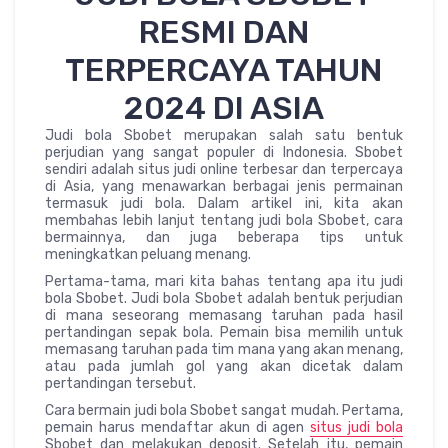
RESMI DAN
TERPERCAYA TAHUN
2024 DI ASIA
Judi bola Sbobet merupakan salah satu bentuk
perjudian yang sangat populer di Indonesia. Sbobet
sendiri adalah situs judi online terbesar dan terpercaya
di Asia, yang menawarkan berbagai jenis permainan
termasuk judi bola. Dalam artikel ini, kita akan
membahas lebih lanjut tentang judi bola Sbobet, cara
bermainnya, dan juga beberapa tips untuk
meningkatkan peluang menang.
Pertama-tama, mari kita bahas tentang apa itu judi
bola Sbobet. Judi bola Sbobet adalah bentuk perjudian
di mana seseorang memasang taruhan pada hasil
pertandingan sepak bola. Pemain bisa memilih untuk
memasang taruhan pada tim mana yang akan menang,
atau pada jumlah gol yang akan dicetak dalam
pertandingan tersebut.
Cara bermain judi bola Sbobet sangat mudah. Pertama,
pemain harus mendaftar akun di agen
situs judi bola
Sbobet dan melakukan deposit. Setelah itu, pemain