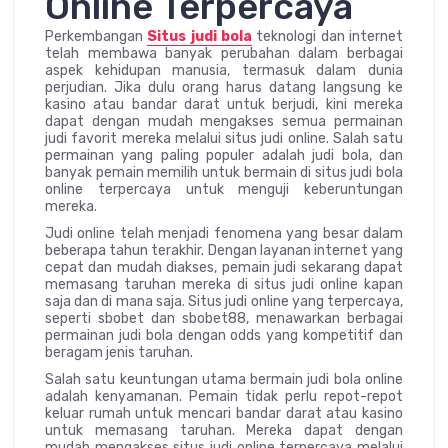
Online Terpercaya
Perkembangan
Situs judi bola
teknologi dan internet
telah membawa banyak perubahan dalam berbagai
aspek kehidupan manusia, termasuk dalam dunia
perjudian. Jika dulu orang harus datang langsung ke
kasino atau bandar darat untuk berjudi, kini mereka
dapat dengan mudah mengakses semua permainan
judi favorit mereka melalui situs judi online. Salah satu
permainan yang paling populer adalah judi bola, dan
banyak pemain memilih untuk bermain di situs judi bola
online terpercaya untuk menguji keberuntungan
mereka.
Judi online telah menjadi fenomena yang besar dalam
beberapa tahun terakhir. Dengan layanan internet yang
cepat dan mudah diakses, pemain judi sekarang dapat
memasang taruhan mereka di situs judi online kapan
saja dan di mana saja. Situs judi online yang terpercaya,
seperti sbobet dan sbobet88, menawarkan berbagai
permainan judi bola dengan odds yang kompetitif dan
beragam jenis taruhan.
Salah satu keuntungan utama bermain judi bola online
adalah kenyamanan. Pemain tidak perlu repot-repot
keluar rumah untuk mencari bandar darat atau kasino
untuk memasang taruhan. Mereka dapat dengan
mudah mengakses situs judi online terpercaya melalui