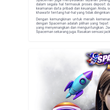
Spaceman juga menyediakan layanan pelang
dalam segala hal termasuk proses deposit d
keamanan data pribadi dan keuangan Anda, s
khawatir tentang hal-hal yang tidak diinginkan
Dengan kemungkinan untuk meraih kemenan
dengan Spaceman adalah pilihan yang tepat 
yang menyenangkan dan menguntungkan. Jadi,
Spaceman sekarang juga. Rasakan sensasi jac