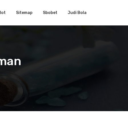
lot
Sitemap
Sbobet
Judi Bola
eman