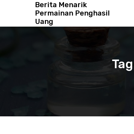
S
Berita Menarik
k
Permainan Penghasil
i
Uang
p
t
o
c
o
n
Tag
t
e
n
t