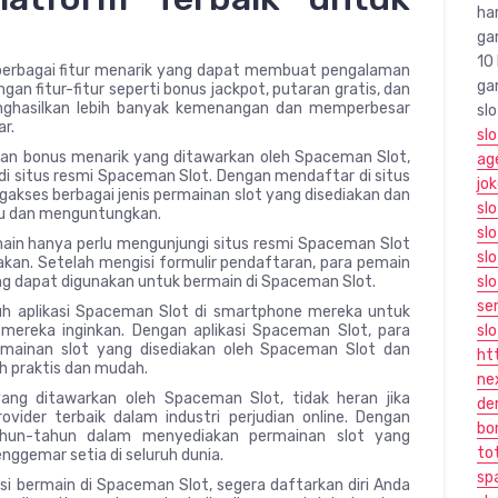
har
ga
10
 berbagai fitur menarik yang dapat membuat pengalaman
ga
n fitur-fitur seperti bonus jackpot, putaran gratis, dan
enghasilkan lebih banyak kemenangan dan memperbesar
sl
r.
sl
an bonus menarik yang ditawarkan oleh Spaceman Slot,
ag
di situs resmi Spaceman Slot. Dengan mendaftar di situs
jo
kses berbagai jenis permainan slot yang disediakan dan
sl
ru dan menguntungkan.
sl
ain hanya perlu mengunjungi situs resmi Spaceman Slot
sl
akan. Setelah mengisi formulir pendaftaran, para pemain
g dapat digunakan untuk bermain di Spaceman Slot.
slo
se
uh aplikasi Spaceman Slot di smartphone mereka untuk
ereka inginkan. Dengan aplikasi Spaceman Slot, para
slo
rmainan slot yang disediakan oleh Spaceman Slot dan
ht
h praktis dan mudah.
ne
ang ditawarkan oleh Spaceman Slot, tidak heran jika
de
vider terbaik dalam industri perjudian online. Dengan
bo
ahun-tahun dalam menyediakan permainan slot yang
to
nggemar setia di seluruh dunia.
sp
i bermain di Spaceman Slot, segera daftarkan diri Anda