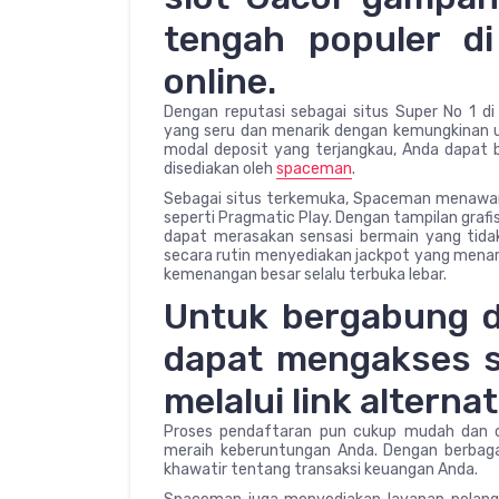
tengah populer di
online.
Dengan reputasi sebagai situs Super No 1 
yang seru dan menarik dengan kemungkinan
modal deposit yang terjangkau, Anda dapat 
disediakan oleh
spaceman
.
Sebagai situs terkemuka, Spaceman menawarka
seperti Pragmatic Play. Dengan tampilan graf
dapat merasakan sensasi bermain yang tidak
secara rutin menyediakan jackpot yang menar
kemenangan besar selalu terbuka lebar.
Untuk bergabung 
dapat mengakses s
melalui link alterna
Proses pendaftaran pun cukup mudah dan c
meraih keberuntungan Anda. Dengan berbaga
khawatir tentang transaksi keuangan Anda.