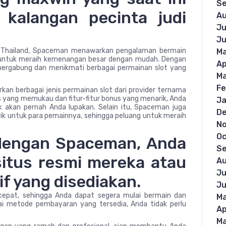
S
 kalangan pecinta judi
Au
Ju
Ju
di Thailand, Spaceman menawarkan pengalaman bermain
Ma
 untuk meraih kemenangan besar dengan mudah. Dengan
Ap
bergabung dan menikmati berbagai permainan slot yang
Ma
Fe
n berbagai jenis permainan slot dari provider ternama
is yang memukau dan fitur-fitur bonus yang menarik, Anda
Ja
 akan pernah Anda lupakan. Selain itu, Spaceman juga
D
ik untuk para pemainnya, sehingga peluang untuk meraih
N
Oc
dengan Spaceman, Anda
S
itus resmi mereka atau
Au
Ju
tif yang disediakan.
Ju
epat, sehingga Anda dapat segera mulai bermain dan
Ma
i metode pembayaran yang tersedia, Anda tidak perlu
Ap
Ma