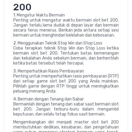
200
1. Mengatur Waktu Bermain
Penting untuk mengatur waktu bermain slot bet 200.
Jangan terlalu lama duduk di depan layar dan bermain
secara terus menerus. Berikan jeda antara setiap sesi
bermain untuk menghindari kelelahan dan kebosanan.
2. Menggunakan Teknik Stop Win dan Stop Loss
Coba terapkan teknik Stop Win dan Stop Loss ketika
bermain slot bet 200. Tentukan batas kemenangan
dan kekalahan Anda sebelum bermain, dan berhentilah
ketika batas tersebut telah tercapai.
3. Memperhatikan Rasio Pembayaran
Penting untuk memperhatikan rasio pembayaran (RTP)
dari setiap game slot bet 200 yang Anda mainkan.
Pilihlah game dengan RTP tinggi untuk meningkatkan
peluang menang Anda.
4. Bermain dengan Tenang dan Sabar
Bermainlah dengan tenang dan sabar saat bermain slot
bet 200. Jangan terburu-buru dalam mengambil
keputusan, dan selalu tetap fokus saat bermain.
Mengembangkan diri menjadi master slot bet 200
membutuhkan dedikasi, kesabaran, dan pengetahuan