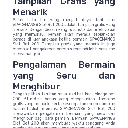
Tampilan Grafis yang
Menarik
Salah satu hal yang menjadi daya tarik dari
SPACEMAN88 Slot Bet 200 adalah tampilan grafis yang
menarik. Dengan desain yang futuristik dan efek visual
yang memukau, pemain akan merasa seolah-olah
berada di luar angkasa ketika bermain SPACEMAN88
Slot Bet 200. Tampilan grafis yang menarik ini juga
membuat pengalaman bermain menjadi lebih seru dan
menyenangkan.
Pengalaman Bermain
yang Seru dan
Menghibur
Dengan pilihan taruhan mulai dari bet kecil hingga bet
200, fitur-fitur bonus yang menggiurkan, tampilan
grafis yang menarik, serta kesempatan memenangkan
hadiah-hadiah menarik, SPACEMAN88 Slot Bet 200
menawarkan pengalaman bermain yang seru dan
menghibur bagi para pemain. Bermain SPACEMAN88
Slot Bet 200 akan membuat waktu senggang Anda