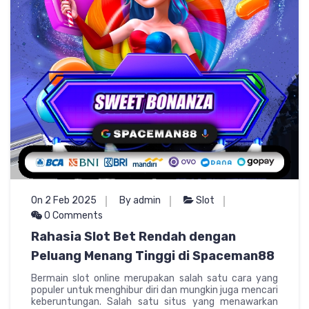
On 2 Feb 2025
By admin
Slot
0 Comments
Rahasia Slot Bet Rendah dengan
Peluang Menang Tinggi di Spaceman88
Bermain slot online merupakan salah satu cara yang
populer untuk menghibur diri dan mungkin juga mencari
keberuntungan. Salah satu situs yang menawarkan