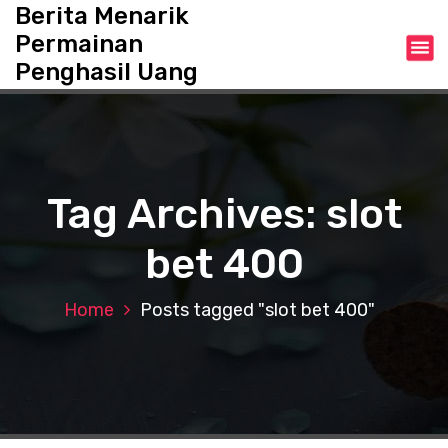
S
Berita Menarik
k
Permainan
i
Penghasil Uang
p
t
o
c
o
n
Tag Archives: slot
t
e
bet 400
n
t
Home
Posts tagged "slot bet 400"