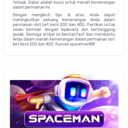
terbaik. Sabar adalah kunci untuk meraih kemenangan
dalam permainan ini.
Dengan mengikuti tips di atas, Anda dapat
meningkatkan peluang kemenangan Anda dalam
permainan slot bet kecil 200 dan 400. Pastikan untuk
selalu bermain dengan bijaksana dan bertanggung
jawab. Semoga artikel ini bermanfaat dan membantu
Anda dalam meraih kemenangan dalam permainan slot
bet kecil 200 dan 400. Succes spaceman88!