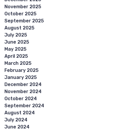
November 2025
October 2025
September 2025
August 2025
July 2025
June 2025
May 2025
April 2025
March 2025
February 2025
January 2025
December 2024
November 2024
October 2024
September 2024
August 2024
July 2024
June 2024