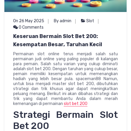
On 26 May 2025
By admin
Slot
0 Comments
Keseruan Bermain Slot Bet 200:
Kesempatan Besar, Taruhan Kecil
Permainan slot online terus menjadi salah satu
permainan judi online yang paling populer di kalangan
para pemain. Salah satu varian yang cukup diminati
adalah slot bet 200. Dengan taruhan yang cukup besar,
pemain memiliki kesempatan untuk memenangkan
hadiah yang lebih besar pula. spaceman88 Namun,
untuk bisa menjadi master slot bet 200, dibutuhkan
strategi dan trik khusus agar dapat meningkatkan
peluang menang. Berikut ini akan dibahas strategi dan
trik yang dapat membantu Anda dalam meraih
kemenangan di permainan
slot bet 200
Strategi Bermain Slot
Bet 200