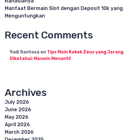
Rahasianya
Manfaat Bermain Slot dengan Deposit 10k yang
Menguntungkan
Recent Comments
Yudi Santosa
on
Tips Main Kakek Zeus yang Jarang
Diketahui: Maxwin Menanti!
Archives
July 2026
June 2026
May 2026
April 2026
March 2026
December 2025