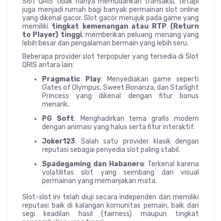
Slot QRIS tidak hanya memudahkan transaksi, tetapi
juga menjadi rumah bagi banyak permainan slot online
yang dikenal gacor. Slot gacor merujuk pada game yang
memiliki
tingkat kemenangan atau RTP (Return
to Player) tinggi
, memberikan peluang menang yang
lebih besar dan pengalaman bermain yang lebih seru.
Beberapa provider slot terpopuler yang tersedia di Slot
QRIS antara lain:
Pragmatic Play
: Menyediakan game seperti
Gates of Olympus, Sweet Bonanza, dan Starlight
Princess yang dikenal dengan fitur bonus
menarik.
PG Soft
: Menghadirkan tema grafis modern
dengan animasi yang halus serta fitur interaktif.
Joker123
: Salah satu provider klasik dengan
reputasi sebagai penyedia slot paling stabil.
Spadegaming dan Habanero
: Terkenal karena
volatilitas slot yang seimbang dan visual
permainan yang memanjakan mata.
Slot-slot ini telah diuji secara independen dan memiliki
reputasi baik di kalangan komunitas pemain, baik dari
segi keadilan hasil (fairness) maupun tingkat