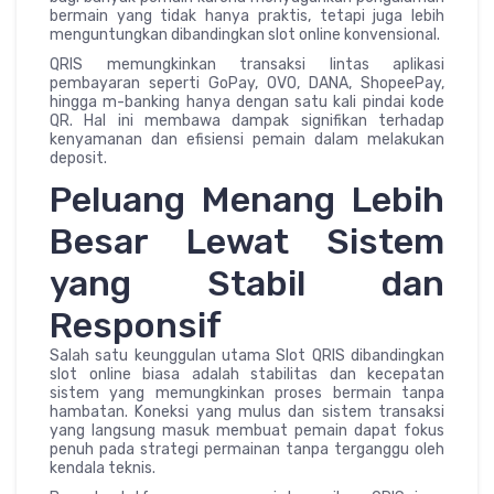
bermain yang tidak hanya praktis, tetapi juga lebih
menguntungkan dibandingkan slot online konvensional.
QRIS memungkinkan transaksi lintas aplikasi
pembayaran seperti GoPay, OVO, DANA, ShopeePay,
hingga m-banking hanya dengan satu kali pindai kode
QR. Hal ini membawa dampak signifikan terhadap
kenyamanan dan efisiensi pemain dalam melakukan
deposit.
Peluang Menang Lebih
Besar Lewat Sistem
yang Stabil dan
Responsif
Salah satu keunggulan utama Slot QRIS dibandingkan
slot online biasa adalah stabilitas dan kecepatan
sistem yang memungkinkan proses bermain tanpa
hambatan. Koneksi yang mulus dan sistem transaksi
yang langsung masuk membuat pemain dapat fokus
penuh pada strategi permainan tanpa terganggu oleh
kendala teknis.