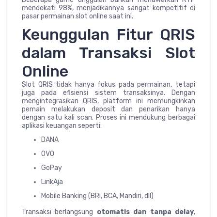
mendekati 98%, menjadikannya sangat kompetitif di
pasar permainan slot online saat ini.
Keunggulan Fitur QRIS
dalam Transaksi Slot
Online
Slot QRIS tidak hanya fokus pada permainan, tetapi
juga pada efisiensi sistem transaksinya. Dengan
mengintegrasikan QRIS, platform ini memungkinkan
pemain melakukan deposit dan penarikan hanya
dengan satu kali scan. Proses ini mendukung berbagai
aplikasi keuangan seperti:
DANA
OVO
GoPay
LinkAja
Mobile Banking (BRI, BCA, Mandiri, dll)
Transaksi berlangsung
otomatis dan tanpa delay
,