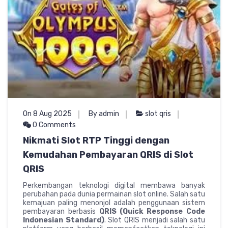
On 8 Aug 2025
By admin
slot qris
0 Comments
Nikmati Slot RTP Tinggi dengan
Kemudahan Pembayaran QRIS di Slot
QRIS
Perkembangan teknologi digital membawa banyak
perubahan pada dunia permainan slot online. Salah satu
kemajuan paling menonjol adalah penggunaan sistem
pembayaran berbasis
QRIS (Quick Response Code
Indonesian Standard)
. Slot QRIS menjadi salah satu