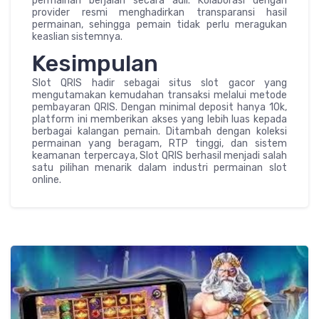
permainan berjalan secara adil. Kolaborasi dengan
provider resmi menghadirkan transparansi hasil
permainan, sehingga pemain tidak perlu meragukan
keaslian sistemnya.
Kesimpulan
Slot QRIS hadir sebagai situs slot gacor yang
mengutamakan kemudahan transaksi melalui metode
pembayaran QRIS. Dengan minimal deposit hanya 10k,
platform ini memberikan akses yang lebih luas kepada
berbagai kalangan pemain. Ditambah dengan koleksi
permainan yang beragam, RTP tinggi, dan sistem
keamanan terpercaya, Slot QRIS berhasil menjadi salah
satu pilihan menarik dalam industri permainan slot
online.