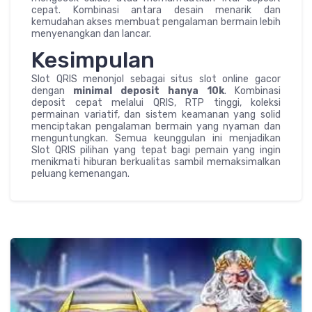
cepat. Kombinasi antara desain menarik dan
kemudahan akses membuat pengalaman bermain lebih
menyenangkan dan lancar.
Kesimpulan
Slot QRIS menonjol sebagai situs slot online gacor
dengan
minimal deposit hanya 10k
. Kombinasi
deposit cepat melalui QRIS, RTP tinggi, koleksi
permainan variatif, dan sistem keamanan yang solid
menciptakan pengalaman bermain yang nyaman dan
menguntungkan. Semua keunggulan ini menjadikan
Slot QRIS pilihan yang tepat bagi pemain yang ingin
menikmati hiburan berkualitas sambil memaksimalkan
peluang kemenangan.