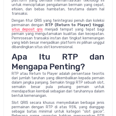
platform yang berhasil memanfaatkan teknologi ini
untuk menciptakan pengalaman bermain yang cepat,
efisien, dan bebas hambatan, terutama dalam hal
transaksi.
Dengan fitur QRIS yang terintegrasi penuh dan koleksi
permainan dengan
RTP (Return to Player) tinggi
,
situs deposit qris
menjadi tempat yang tepat bagi
pemain yang mengutamakan kualitas dan kecepatan.
Pemrosesan transaksi instan dan tingkat kemenangan
yang lebih besar menjadikan platform ini pilihan unggul
dibandingkan situs slot konvensional.
Apa Itu RTP dan
Mengapa Penting?
RTP atau Return to Player adalah persentase teoritis
dari jumlah taruhan yang dikembalikan kepada pemain
dalam jangka panjang. Semakin tinggi RTP sebuah slot,
semakin besar pula peluang pemain untuk
mendapatkan kembali sebagian dari taruhannya dalam
bentuk kemenangan.
Slot QRIS secara khusus menyediakan berbagai jenis
permainan dengan RTP di atas 95%, yang dianggap
sebagai batas minimal untuk kategori “slot gacor”.
Beberapa game unggulan bahkan menawarkan RTP