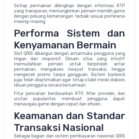
Setiap permainan dilengkapi dengan informasi RTP
yang transparan, memungkinkan pemain memilih game
dengan peluang kemenangan terbaik sesuai preferensi
masing-masing.
Performa Sistem dan
Kenyamanan Bermain
Slot QRIS dibangun dengan antarmuka pengguna yang
ringan dan responsif. Desain situs yang intuitif
memudahkan pemain untuk berpindah antar
permainan, mengakses riwayat transaksi, hingga
mengecek promo tanpa gangguan. Sistem backend
juga telah dioptimalkan agar tetap stabil meski diakses
ribuan pengguna secara bersamaan.
Fitur pencarian berdasarkan RTP, filter provider, dan
urutan popularitas membuat pengguna dapat
menavigasi game dengan cepat dan efisien.
Keamanan dan Standar
Transaksi Nasional
Sebagai bagian dari sistem pembayaran nasional, QRIS