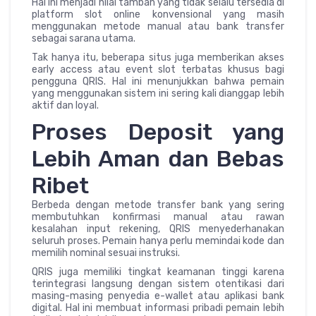
Hal ini menjadi nilai tambah yang tidak selalu tersedia di
platform slot online konvensional yang masih
menggunakan metode manual atau bank transfer
sebagai sarana utama.
Tak hanya itu, beberapa situs juga memberikan akses
early access atau event slot terbatas khusus bagi
pengguna QRIS. Hal ini menunjukkan bahwa pemain
yang menggunakan sistem ini sering kali dianggap lebih
aktif dan loyal.
Proses Deposit yang
Lebih Aman dan Bebas
Ribet
Berbeda dengan metode transfer bank yang sering
membutuhkan konfirmasi manual atau rawan
kesalahan input rekening, QRIS menyederhanakan
seluruh proses. Pemain hanya perlu memindai kode dan
memilih nominal sesuai instruksi.
QRIS juga memiliki tingkat keamanan tinggi karena
terintegrasi langsung dengan sistem otentikasi dari
masing-masing penyedia e-wallet atau aplikasi bank
digital. Hal ini membuat informasi pribadi pemain lebih