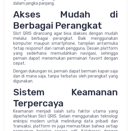
dalam jangka panjang.
Akses Mudah di
Berbagai Perangkat
Slot QRIS dirancang agar bisa diakses dengan mudah
melalui berbagai perangkat. Baik menggunakan
komputer maupun smartphone, tampilan antarmuka
tetap responsif dan ramah pengguna. Desain platform
yang sederhana memudahkan navigasi, sehingga
pemain dapat menemukan permainan favorit dengan
cepat.
Dengan dukungan ini, pemain dapat bermain kapan saja
dan di mana saja, tanpa terbatas oleh perangkat yang
digunakan.
Sistem Keamanan
Terpercaya
Keamanan menjadi salah satu faktor utama yang
diperhatikan Slot QRIS. Selain menggunakan teknologi
enkripsi modern untuk melindungi data pribadi dan
transaksi, platform ini juga memastikan bahwa setiap