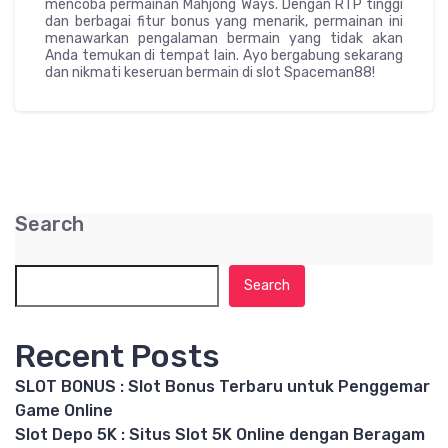
mencoba permainan Mahjong Ways. Dengan RTP tinggi
dan berbagai fitur bonus yang menarik, permainan ini
menawarkan pengalaman bermain yang tidak akan
Anda temukan di tempat lain. Ayo bergabung sekarang
dan nikmati keseruan bermain di slot Spaceman88!
Search
Search
Recent Posts
SLOT BONUS : Slot Bonus Terbaru untuk Penggemar
Game Online
Slot Depo 5K : Situs Slot 5K Online dengan Beragam