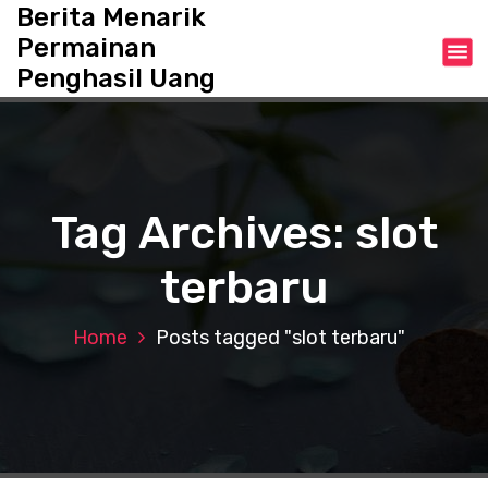
S
Berita Menarik
k
Permainan
i
Penghasil Uang
p
t
o
c
o
n
Tag Archives: slot
t
e
terbaru
n
t
Home
Posts tagged "slot terbaru"