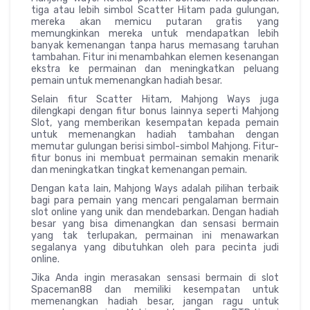
tiga atau lebih simbol Scatter Hitam pada gulungan,
mereka akan memicu putaran gratis yang
memungkinkan mereka untuk mendapatkan lebih
banyak kemenangan tanpa harus memasang taruhan
tambahan. Fitur ini menambahkan elemen kesenangan
ekstra ke permainan dan meningkatkan peluang
pemain untuk memenangkan hadiah besar.
Selain fitur Scatter Hitam, Mahjong Ways juga
dilengkapi dengan fitur bonus lainnya seperti Mahjong
Slot, yang memberikan kesempatan kepada pemain
untuk memenangkan hadiah tambahan dengan
memutar gulungan berisi simbol-simbol Mahjong. Fitur-
fitur bonus ini membuat permainan semakin menarik
dan meningkatkan tingkat kemenangan pemain.
Dengan kata lain, Mahjong Ways adalah pilihan terbaik
bagi para pemain yang mencari pengalaman bermain
slot online yang unik dan mendebarkan. Dengan hadiah
besar yang bisa dimenangkan dan sensasi bermain
yang tak terlupakan, permainan ini menawarkan
segalanya yang dibutuhkan oleh para pecinta judi
online.
Jika Anda ingin merasakan sensasi bermain di slot
Spaceman88 dan memiliki kesempatan untuk
memenangkan hadiah besar, jangan ragu untuk