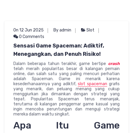
On 12 Jun 2025
By admin
Slot
0 Comments
Sensasi Game Spaceman: Adiktif,
Menegangkan, dan Penuh Risiko!
Dalam beberapa tahun terakhir, game bertipe
crash
telah meraih popularitas besar di kalangan pemain
online, dan salah satu yang paling mencuri perhatian
adalah Spaceman. Game ini menarik karena
kesederhanaannya yang adiktif,
slot spaceman
grafis
yang menarik, dan peluang menang yang cukup
menggiurkan jika dimainkan dengan strategi yang
tepat. Popularitas Spaceman terus menanjak,
terutama di kalangan penggemar game kasual yang
ingin mencoba peruntungan dan menguji strategi
mereka dalam waktu singkat.
Apa Itu Game