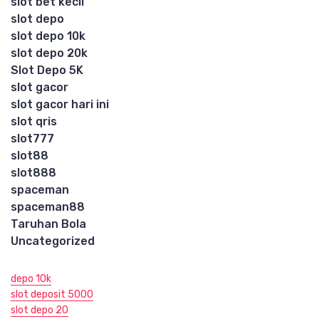
slot bet kecil
slot depo
slot depo 10k
slot depo 20k
Slot Depo 5K
slot gacor
slot gacor hari ini
slot qris
slot777
slot88
slot888
spaceman
spaceman88
Taruhan Bola
Uncategorized
depo 10k
slot deposit 5000
slot depo 20