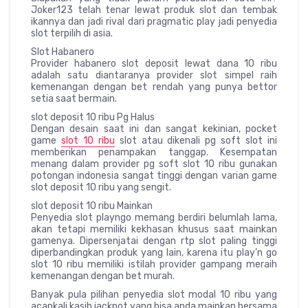
Joker123 telah tenar lewat produk slot dan tembak
ikannya dan jadi rival dari pragmatic play jadi penyedia
slot terpilih di asia.
Slot Habanero
Provider habanero slot deposit lewat dana 10 ribu
adalah satu diantaranya provider slot simpel raih
kemenangan dengan bet rendah yang punya bettor
setia saat bermain.
slot deposit 10 ribu Pg Halus
Dengan desain saat ini dan sangat kekinian, pocket
game
slot 10 ribu
slot atau dikenali pg soft slot ini
memberikan penampakan tanggap. Kesempatan
menang dalam provider pg soft slot 10 ribu gunakan
potongan indonesia sangat tinggi dengan varian game
slot deposit 10 ribu yang sengit.
slot deposit 10 ribu Mainkan
Penyedia slot playngo memang berdiri belumlah lama,
akan tetapi memiliki kekhasan khusus saat mainkan
gamenya. Dipersenjatai dengan rtp slot paling tinggi
diperbandingkan produk yang lain, karena itu play’n go
slot 10 ribu memiliki istilah provider gampang meraih
kemenangan dengan bet murah.
Banyak pula pilihan penyedia slot modal 10 ribu yang
acapkali kasih jackpot yang bisa anda mainkan bersama