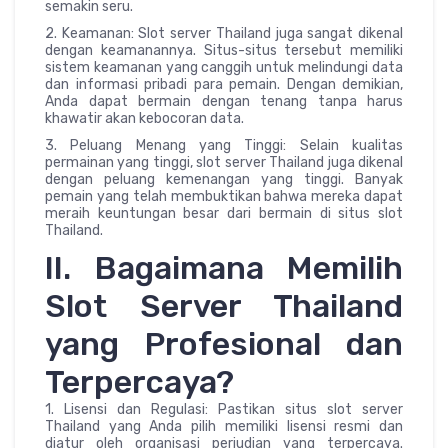
semakin seru.
2. Keamanan: Slot server Thailand juga sangat dikenal
dengan keamanannya. Situs-situs tersebut memiliki
sistem keamanan yang canggih untuk melindungi data
dan informasi pribadi para pemain. Dengan demikian,
Anda dapat bermain dengan tenang tanpa harus
khawatir akan kebocoran data.
3. Peluang Menang yang Tinggi: Selain kualitas
permainan yang tinggi, slot server Thailand juga dikenal
dengan peluang kemenangan yang tinggi. Banyak
pemain yang telah membuktikan bahwa mereka dapat
meraih keuntungan besar dari bermain di situs slot
Thailand.
II. Bagaimana Memilih
Slot Server Thailand
yang Profesional dan
Terpercaya?
1. Lisensi dan Regulasi: Pastikan situs slot server
Thailand yang Anda pilih memiliki lisensi resmi dan
diatur oleh organisasi perjudian yang terpercaya.