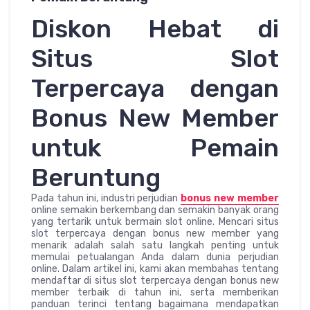
Diskon Hebat di
Situs Slot
Terpercaya dengan
Bonus New Member
untuk Pemain
Beruntung
Pada tahun ini, industri perjudian
bonus new member
online semakin berkembang dan semakin banyak orang
yang tertarik untuk bermain slot online. Mencari situs
slot terpercaya dengan bonus new member yang
menarik adalah salah satu langkah penting untuk
memulai petualangan Anda dalam dunia perjudian
online. Dalam artikel ini, kami akan membahas tentang
mendaftar di situs slot terpercaya dengan bonus new
member terbaik di tahun ini, serta memberikan
panduan terinci tentang bagaimana mendapatkan