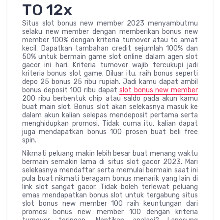
TO 12x
Situs slot bonus new member 2023 menyambutmu
selaku new member dengan memberikan bonus new
member 100% dengan kriteria turnover atau to amat
kecil. Dapatkan tambahan credit sejumlah 100% dan
50% untuk bermain game slot online dalam agen slot
gacor ini hari. Kriteria turnover wajib tercukupi jadi
kriteria bonus slot game. Diluar itu, raih bonus seperti
depo 25 bonus 25 ribu rupiah. Jadi kamu dapat ambil
bonus deposit 100 ribu dapat
slot bonus new member
200 ribu berbentuk chip atau saldo pada akun kamu
buat main slot. Bonus slot akan selekasnya masuk ke
dalam akun kalian selepas mendeposit pertama serta
menghidupkan promosi. Tidak cuma itu, kalian dapat
juga mendapatkan bonus 100 prosen buat beli free
spin.
Nikmati peluang makin lebih besar buat menang waktu
bermain semakin lama di situs slot gacor 2023. Mari
selekasnya mendaftar serta memulai bermain saat ini
pula buat nikmati beragam bonus menarik yang lain di
link slot sangat gacor. Tidak boleh terlewat peluang
emas mendapatkan bonus slot untuk tergabung situs
slot bonus new member 100 raih keuntungan dari
promosi bonus new member 100 dengan kriteria