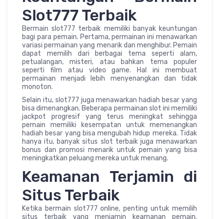
Slot777 Terbaik
Bermain slot777 terbaik memiliki banyak keuntungan
bagi para pemain. Pertama, permainan ini menawarkan
variasi permainan yang menarik dan menghibur. Pemain
dapat memilih dari berbagai tema seperti alam,
petualangan, misteri, atau bahkan tema populer
seperti film atau video game. Hal ini membuat
permainan menjadi lebih menyenangkan dan tidak
monoton.
Selain itu, slot777 juga menawarkan hadiah besar yang
bisa dimenangkan. Beberapa permainan slot ini memiliki
jackpot progresif yang terus meningkat sehingga
pemain memiliki kesempatan untuk memenangkan
hadiah besar yang bisa mengubah hidup mereka. Tidak
hanya itu, banyak situs slot terbaik juga menawarkan
bonus dan promosi menarik untuk pemain yang bisa
meningkatkan peluang mereka untuk menang.
Keamanan Terjamin di
Situs Terbaik
Ketika bermain slot777 online, penting untuk memilih
situs terbaik yang menjamin keamanan pemain.