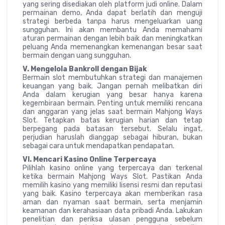
yang sering disediakan oleh platform judi online. Dalam
permainan demo, Anda dapat berlatih dan menguji
strategi berbeda tanpa harus mengeluarkan uang
sungguhan. Ini akan membantu Anda memahami
aturan permainan dengan lebih baik dan meningkatkan
peluang Anda memenangkan kemenangan besar saat
bermain dengan uang sungguhan.
V. Mengelola Bankroll dengan Bijak
Bermain slot membutuhkan strategi dan manajemen
keuangan yang baik. Jangan pernah melibatkan diri
Anda dalam kerugian yang besar hanya karena
kegembiraan bermain. Penting untuk memiliki rencana
dan anggaran yang jelas saat bermain Mahjong Ways
Slot. Tetapkan batas kerugian harian dan tetap
berpegang pada batasan tersebut. Selalu ingat,
perjudian haruslah dianggap sebagai hiburan, bukan
sebagai cara untuk mendapatkan pendapatan.
VI. Mencari Kasino Online Terpercaya
Pilihlah kasino online yang terpercaya dan terkenal
ketika bermain Mahjong Ways Slot. Pastikan Anda
memilih kasino yang memiliki lisensi resmi dan reputasi
yang baik. Kasino terpercaya akan memberikan rasa
aman dan nyaman saat bermain, serta menjamin
keamanan dan kerahasiaan data pribadi Anda. Lakukan
penelitian dan periksa ulasan pengguna sebelum