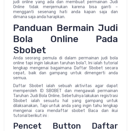
judi online yang ada dan membuat permainan Judi
Online tidak menjemukan karena bisa ganti –
mengganti sesenang hati anda kapan saja dan
dimana saja anda harapkan.
Panduan Bermain Judi
Bola Online Pada
Sbobet
Anda seorang pemula di dalam permainan judi bola
online tapi ingin lakukan taruhan bola?, Ini ialah tutorial
lengkap mengenai bagaimana Daftar Sbobet secara
cepat, baik dan gampang untuk dimengerti anda
semua.
Daftar Sbobet ialah sebuah aktivitas agar dapat
memperoleh ID SBOBET dan mengawali permainan
Taruhan Judi Bola Online, Sebetulnya lakukan registrasi
Sbobet ialah sesuatu hal yang gampang untuk
dilaksanakan, Tapi untuk anda yang ingin tahu lengkap
mengenai cara mendaftar sbobet Baca dan ikui
tutorial berikut ini :
Pencet Button Daftar