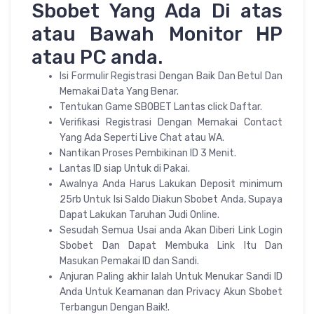
Sbobet Yang Ada Di atas
atau Bawah Monitor HP
atau PC anda.
Isi Formulir Registrasi Dengan Baik Dan Betul Dan
Memakai Data Yang Benar.
Tentukan Game SBOBET Lantas click Daftar.
Verifikasi Registrasi Dengan Memakai Contact
Yang Ada Seperti Live Chat atau WA.
Nantikan Proses Pembikinan ID 3 Menit.
Lantas ID siap Untuk di Pakai.
Awalnya Anda Harus Lakukan Deposit minimum
25rb Untuk Isi Saldo Diakun Sbobet Anda, Supaya
Dapat Lakukan Taruhan Judi Online.
Sesudah Semua Usai anda Akan Diberi Link Login
Sbobet Dan Dapat Membuka Link Itu Dan
Masukan Pemakai ID dan Sandi.
Anjuran Paling akhir Ialah Untuk Menukar Sandi ID
Anda Untuk Keamanan dan Privacy Akun Sbobet
Terbangun Dengan Baik!.