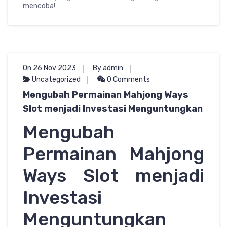
mencoba!
On 26 Nov 2023
By admin
Uncategorized
0 Comments
Mengubah Permainan Mahjong Ways
Slot menjadi Investasi Menguntungkan
Mengubah
Permainan Mahjong
Ways Slot menjadi
Investasi
Menguntungkan