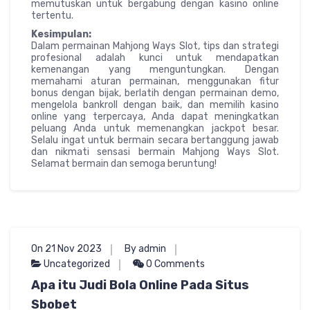
memutuskan untuk bergabung dengan kasino online
tertentu.
Kesimpulan:
Dalam permainan Mahjong Ways Slot, tips dan strategi
profesional adalah kunci untuk mendapatkan
kemenangan yang menguntungkan. Dengan
memahami aturan permainan, menggunakan fitur
bonus dengan bijak, berlatih dengan permainan demo,
mengelola bankroll dengan baik, dan memilih kasino
online yang terpercaya, Anda dapat meningkatkan
peluang Anda untuk memenangkan jackpot besar.
Selalu ingat untuk bermain secara bertanggung jawab
dan nikmati sensasi bermain Mahjong Ways Slot.
Selamat bermain dan semoga beruntung!
On 21 Nov 2023
By admin
Uncategorized
0 Comments
Apa itu Judi Bola Online Pada Situs
Sbobet