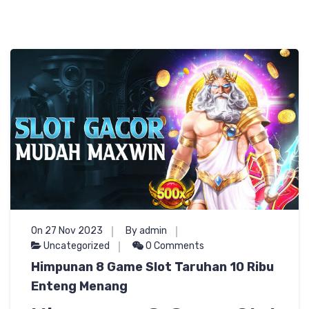
On 27 Nov 2023
By admin
Uncategorized
0 Comments
Himpunan 8 Game Slot Taruhan 10 Ribu
Enteng Menang