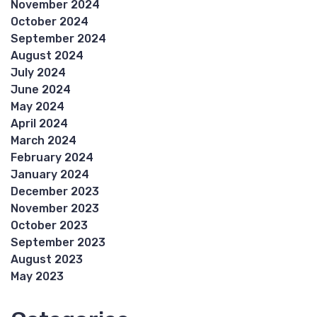
November 2024
October 2024
September 2024
August 2024
July 2024
June 2024
May 2024
April 2024
March 2024
February 2024
January 2024
December 2023
November 2023
October 2023
September 2023
August 2023
May 2023