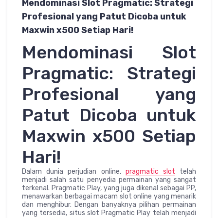
Mendominasi Slot Pragmatic: Strategi
Profesional yang Patut Dicoba untuk
Maxwin x500 Setiap Hari!
Mendominasi Slot
Pragmatic: Strategi
Profesional yang
Patut Dicoba untuk
Maxwin x500 Setiap
Hari!
Dalam dunia perjudian online,
pragmatic slot
telah
menjadi salah satu penyedia permainan yang sangat
terkenal. Pragmatic Play, yang juga dikenal sebagai PP,
menawarkan berbagai macam slot online yang menarik
dan menghibur. Dengan banyaknya pilihan permainan
yang tersedia, situs slot Pragmatic Play telah menjadi