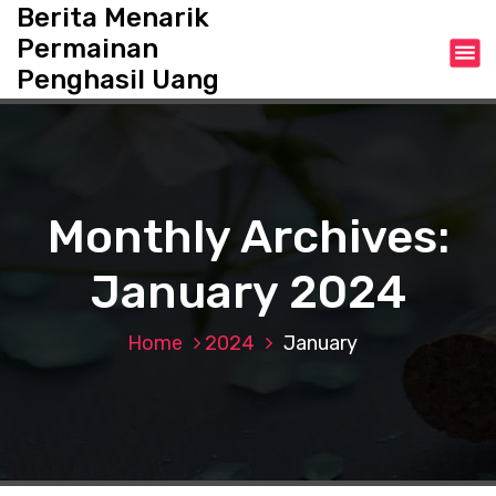
S
Berita Menarik
k
Permainan
i
Penghasil Uang
p
t
o
c
o
n
Monthly Archives:
t
e
January 2024
n
t
Home
2024
January