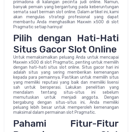
primadona di kalangan pecinta judi online. Namun,
banyak pemain yang bergantung pada keberuntungan
semata saat bermain slot online. Dalam artikel ini, kami
akan mengulas strategi profesional yang dapat
membantu Anda menghasilkan Maxwin x500 di slot
Pragmatic setiap harinya!
Pilih dengan Hati-Hati
Situs Gacor Slot Online
Untuk memaksimalkan peluang Anda untuk mencapai
Maxwin x500 di slot Pragmatic, penting untuk memilih
dengan hati-hati situs slot online. Situs gacor hari ini
adalah situs yang sering memberikan kemenangan
kepada para pemainnya. Pastikan untuk memilih situs
yang memiliki reputasi yang baik dan memiliki lisensi
sah untuk beroperasi. Lakukan penelitian yang
mendalam tentang situs-situs ini sebelum
memutuskan untuk menjadi anggota. Dengan
bergabung dengan situs-situs ini, Anda memiliki
peluang lebih besar untuk memperoleh kemenangan
maksimal dalam permainan slot Pragmatic.
Pahami Fitur-Fitur