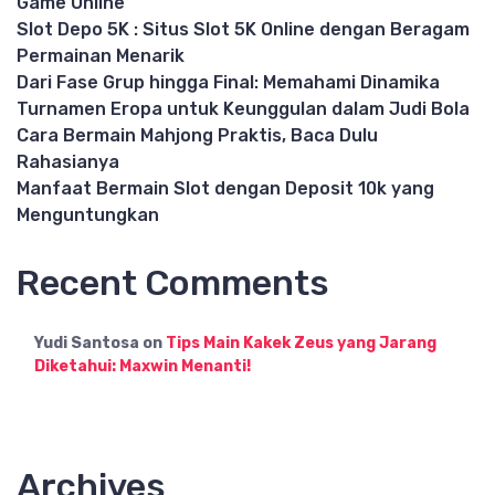
Game Online
Slot Depo 5K : Situs Slot 5K Online dengan Beragam
Permainan Menarik
Dari Fase Grup hingga Final: Memahami Dinamika
Turnamen Eropa untuk Keunggulan dalam Judi Bola
Cara Bermain Mahjong Praktis, Baca Dulu
Rahasianya
Manfaat Bermain Slot dengan Deposit 10k yang
Menguntungkan
Recent Comments
Yudi Santosa
on
Tips Main Kakek Zeus yang Jarang
Diketahui: Maxwin Menanti!
Archives