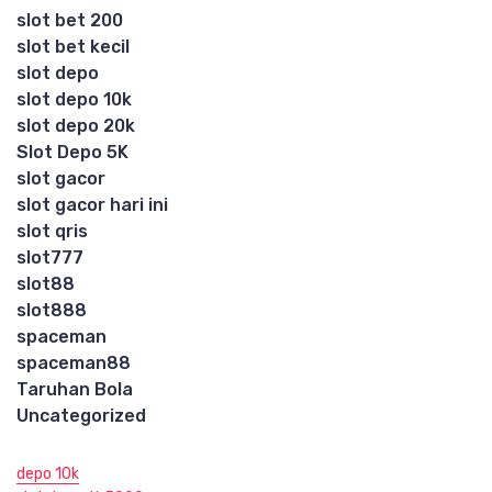
slot bet 200
slot bet kecil
slot depo
slot depo 10k
slot depo 20k
Slot Depo 5K
slot gacor
slot gacor hari ini
slot qris
slot777
slot88
slot888
spaceman
spaceman88
Taruhan Bola
Uncategorized
depo 10k