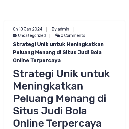
On 18 Jan 2024
By admin
Uncategorized
0 Comments
Strategi Unik untuk Meningkatkan
Peluang Menang di Situs Judi Bola
Online Terpercaya
Strategi Unik untuk
Meningkatkan
Peluang Menang di
Situs Judi Bola
Online Terpercaya