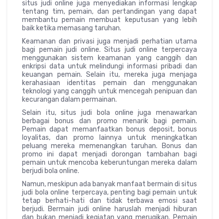
situs judi online juga menyediakan informasi lengkap
tentang tim, pemain, dan pertandingan yang dapat
membantu pemain membuat keputusan yang lebih
baik ketika memasang taruhan.
Keamanan dan privasi juga menjadi perhatian utama
bagi pemain judi online. Situs judi online terpercaya
menggunakan sistem keamanan yang canggih dan
enkripsi data untuk melindungi informasi pribadi dan
keuangan pemain. Selain itu, mereka juga menjaga
kerahasiaan identitas pemain dan menggunakan
teknologi yang canggih untuk mencegah penipuan dan
kecurangan dalam permainan.
Selain itu, situs judi bola online juga menawarkan
berbagai bonus dan promo menarik bagi pemain.
Pemain dapat memanfaatkan bonus deposit, bonus
loyalitas, dan promo lainnya untuk meningkatkan
peluang mereka memenangkan taruhan. Bonus dan
promo ini dapat menjadi dorongan tambahan bagi
pemain untuk mencoba keberuntungan mereka dalam
berjudi bola online.
Namun, meskipun ada banyak manfaat bermain di situs
judi bola online terpercaya, penting bagi pemain untuk
tetap berhati-hati dan tidak terbawa emosi saat
berjudi. Bermain judi online haruslah menjadi hiburan
dan bukan menjadi kegiatan yang merugikan. Pemain