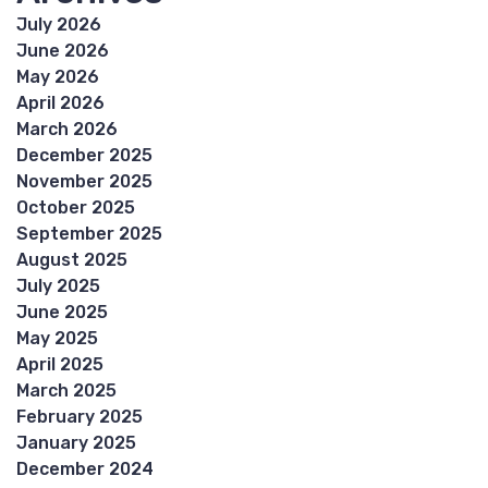
July 2026
June 2026
May 2026
April 2026
March 2026
December 2025
November 2025
October 2025
September 2025
August 2025
July 2025
June 2025
May 2025
April 2025
March 2025
February 2025
January 2025
December 2024