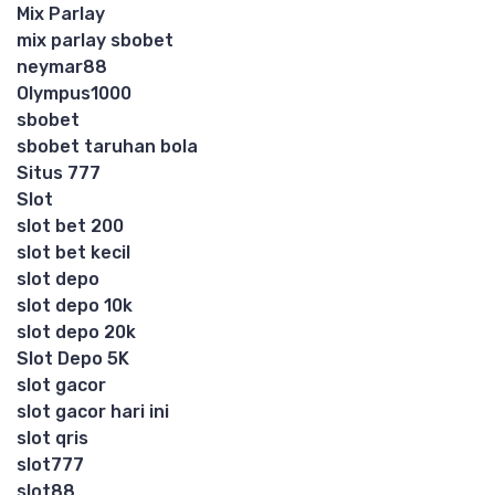
Mix Parlay
mix parlay sbobet
neymar88
Olympus1000
sbobet
sbobet taruhan bola
Situs 777
Slot
slot bet 200
slot bet kecil
slot depo
slot depo 10k
slot depo 20k
Slot Depo 5K
slot gacor
slot gacor hari ini
slot qris
slot777
slot88