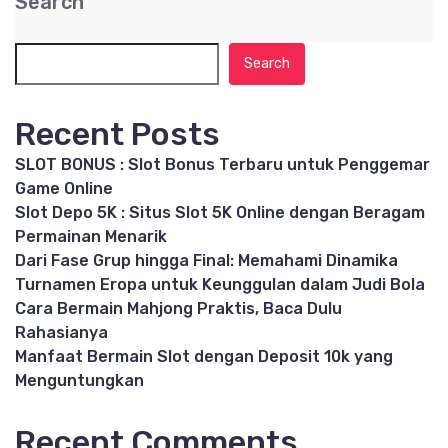
Search
Search
Recent Posts
SLOT BONUS : Slot Bonus Terbaru untuk Penggemar
Game Online
Slot Depo 5K : Situs Slot 5K Online dengan Beragam
Permainan Menarik
Dari Fase Grup hingga Final: Memahami Dinamika
Turnamen Eropa untuk Keunggulan dalam Judi Bola
Cara Bermain Mahjong Praktis, Baca Dulu
Rahasianya
Manfaat Bermain Slot dengan Deposit 10k yang
Menguntungkan
Recent Comments