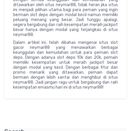
ditawarkan oleh situs neymar88, tidak heran jika situs
ini menjadi pilihan utama bagi para pemain yang ingin
bermain slot depo dengan modal kecil namun memiliki
peluang menang yang besar. Jadi tunggu apalagi,
segera bergabung dan raih kesempatan meraih jackpot
besar hanya dengan modal yang terjangkau di situs
neymar88.
Dalam artikel ini, telah dibahas mengenai situs slot
gacor neymar88 yang menawarkan berbagai
keunggulan dan kemudahan untuk para pemain slot
depo. Dengan adanya slot depo 10k dan 20k, pemain
memiliki kesempatan untuk meraih jackpot besar
dengan modal yang kecil. Dengan berbagai fitur dan
promo menarik yang ditawarkan, pemain dapat
bermain dengan lebih santai dan menghibur di situs
neymar88. Jadi jangan ragu untuk bergabung dan raih
kesempatan emasmu hari ini di situs neymar88!