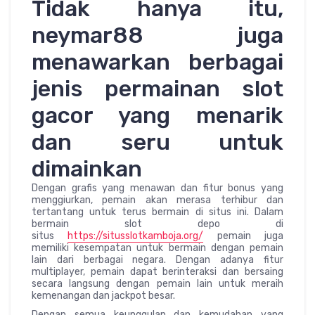
Tidak hanya itu,
neymar88 juga
menawarkan berbagai
jenis permainan slot
gacor yang menarik
dan seru untuk
dimainkan
Dengan grafis yang menawan dan fitur bonus yang
menggiurkan, pemain akan merasa terhibur dan
tertantang untuk terus bermain di situs ini. Dalam
bermain slot depo di
situs
https://situsslotkamboja.org/
pemain juga
memiliki kesempatan untuk bermain dengan pemain
lain dari berbagai negara. Dengan adanya fitur
multiplayer, pemain dapat berinteraksi dan bersaing
secara langsung dengan pemain lain untuk meraih
kemenangan dan jackpot besar.
Dengan semua keunggulan dan kemudahan yang