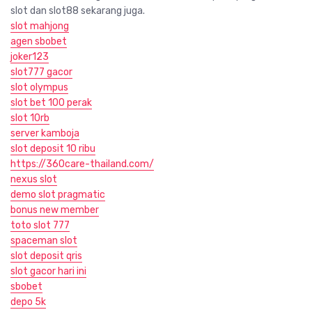
slot dan slot88 sekarang juga.
slot mahjong
agen sbobet
joker123
slot777 gacor
slot olympus
slot bet 100 perak
slot 10rb
server kamboja
slot deposit 10 ribu
https://360care-thailand.com/
nexus slot
demo slot pragmatic
bonus new member
toto slot 777
spaceman slot
slot deposit qris
slot gacor hari ini
sbobet
depo 5k