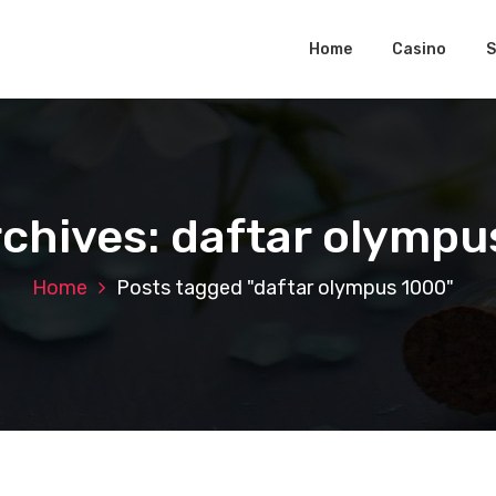
Home
Casino
S
rchives: daftar olympu
Home
Posts tagged "daftar olympus 1000"