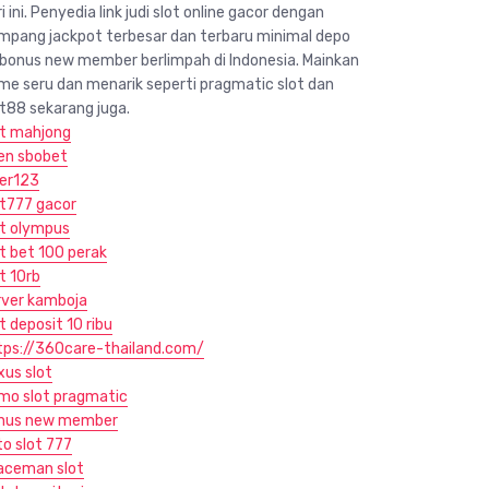
i ini. Penyedia link judi slot online gacor dengan
mpang jackpot terbesar dan terbaru minimal depo
 bonus new member berlimpah di Indonesia. Mainkan
me seru dan menarik seperti pragmatic slot dan
ot88 sekarang juga.
ot mahjong
en sbobet
ker123
ot777 gacor
ot olympus
ot bet 100 perak
t 10rb
rver kamboja
t deposit 10 ribu
tps://360care-thailand.com/
xus slot
mo slot pragmatic
nus new member
to slot 777
aceman slot