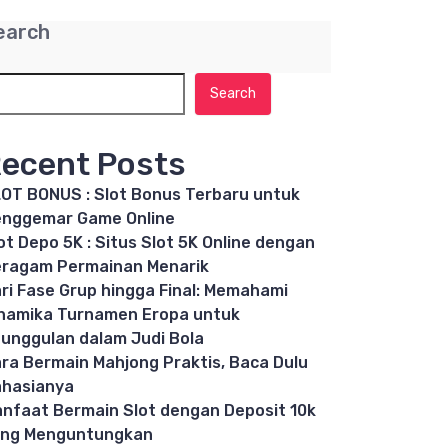
earch
Search
ecent Posts
OT BONUS : Slot Bonus Terbaru untuk
nggemar Game Online
ot Depo 5K : Situs Slot 5K Online dengan
ragam Permainan Menarik
ri Fase Grup hingga Final: Memahami
namika Turnamen Eropa untuk
unggulan dalam Judi Bola
ra Bermain Mahjong Praktis, Baca Dulu
hasianya
nfaat Bermain Slot dengan Deposit 10k
ang Menguntungkan