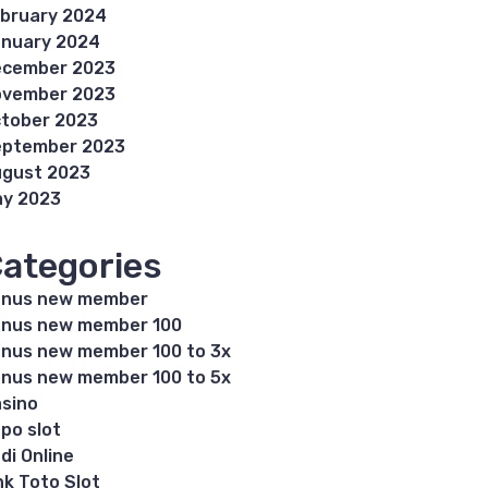
bruary 2024
nuary 2024
ecember 2023
ovember 2023
tober 2023
eptember 2023
gust 2023
y 2023
ategories
onus new member
nus new member 100
nus new member 100 to 3x
nus new member 100 to 5x
sino
po slot
di Online
nk Toto Slot