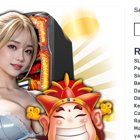
S
R
SL
Pe
Sl
Be
Da
Di
Ke
Ca
Ra
Ma
y