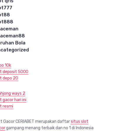
ot qris
ot777
ot88
ot888
paceman
paceman88
ruhan Bola
categorized
po 10k
ot deposit 5000
ot depo 20
hjong ways 2
t gacor hari ini
ot resmi
ot Gacor CERIABET merupakan daftar
situs slot
cor
gampang menang terbaik dan no 1 di Indonesia