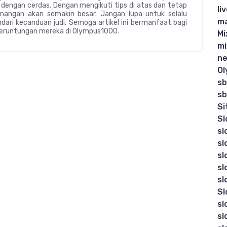
dengan cerdas. Dengan mengikuti tips di atas dan tetap
li
enangan akan semakin besar. Jangan lupa untuk selalu
ma
ri kecanduan judi. Semoga artikel ini bermanfaat bagi
beruntungan mereka di Olympus1000.
Mi
mi
n
Ol
sb
sb
Si
Sl
sl
sl
sl
sl
sl
Sl
sl
sl