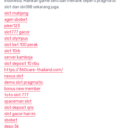
Indonesia. Mainkan game seru dan menarik seperti pragmatic
slot dan slot88 sekarang juga.
slot mahjong
agen sbobet
joker123
slot777 gacor
slot olympus
slot bet 100 perak
slot 10rb
server kamboja
slot deposit 10 ribu
https://360care-thailand.com/
nexus slot
demo slot pragmatic
bonus new member
toto slot 777
spaceman slot
slot deposit qris
slot gacor hari ini
sbobet
depo 5k