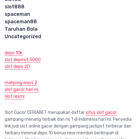
slot888
spaceman
spaceman88
Taruhan Bola
Uncategorized
depo 10k
slot deposit 5000
slot depo 20
mahjong ways 2
slot gacor hari ini
slot resmi
Slot Gacor CERIABET merupakan daftar
situs slot gacor
gampang menang terbaik dan no 1 di Indonesia hari ini. Penyedia
link judi slot online gacor dengan gampang jackpot terbesar dan
terbaru minimal depo 10 bonus new member berlimpah di