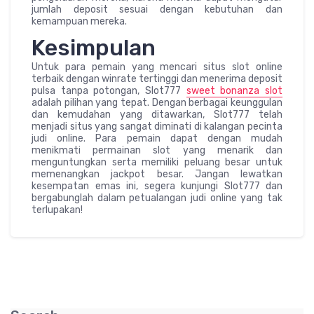
jumlah deposit sesuai dengan kebutuhan dan
kemampuan mereka.
Kesimpulan
Untuk para pemain yang mencari situs slot online
terbaik dengan winrate tertinggi dan menerima deposit
pulsa tanpa potongan, Slot777
sweet bonanza slot
adalah pilihan yang tepat. Dengan berbagai keunggulan
dan kemudahan yang ditawarkan, Slot777 telah
menjadi situs yang sangat diminati di kalangan pecinta
judi online. Para pemain dapat dengan mudah
menikmati permainan slot yang menarik dan
menguntungkan serta memiliki peluang besar untuk
memenangkan jackpot besar. Jangan lewatkan
kesempatan emas ini, segera kunjungi Slot777 dan
bergabunglah dalam petualangan judi online yang tak
terlupakan!