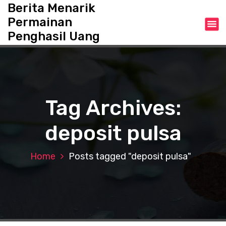
S
Berita Menarik
k
Permainan
i
Penghasil Uang
p
t
o
c
o
n
Tag Archives:
t
e
deposit pulsa
n
t
Home
Posts tagged "deposit pulsa"