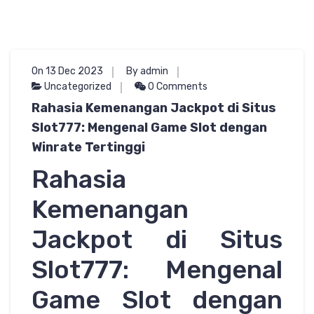
On 13 Dec 2023
By admin
Uncategorized
0 Comments
Rahasia Kemenangan Jackpot di Situs
Slot777: Mengenal Game Slot dengan
Winrate Tertinggi
Rahasia
Kemenangan
Jackpot di Situs
Slot777: Mengenal
Game Slot dengan