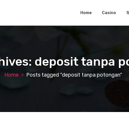
Home
Casino
S
hives: deposit tanpa 
Home
Posts tagged "deposit tanpa potongan"