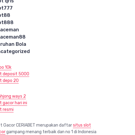
ot qris
ot777
ot88
ot888
paceman
paceman88
ruhan Bola
categorized
po 10k
ot deposit 5000
ot depo 20
hjong ways 2
t gacor hari ini
ot resmi
ot Gacor CERIABET merupakan daftar
situs slot
cor
gampang menang terbaik dan no 1 di Indonesia