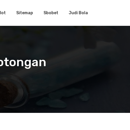
lot
Sitemap
Sbobet
Judi Bola
potongan