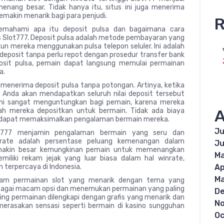
enang besar. Tidak hanya itu, situs ini juga menerima
makin menarik bagi para penjudi.
R
emahami apa itu deposit pulsa dan bagaimana cara
s Slot777. Deposit pulsa adalah metode pembayaran yang
n mereka menggunakan pulsa telepon seluler. Ini adalah
eposit tanpa perlu repot dengan prosedur transfer bank
posit pulsa, pemain dapat langsung memulai permainan
a.
menerima deposit pulsa tanpa potongan. Artinya, ketika
Anda akan mendapatkan seluruh nilai deposit tersebut
ini sangat menguntungkan bagi pemain, karena mereka
ah mereka depositkan untuk bermain. Tidak ada biaya
A
 dapat memaksimalkan pengalaman bermain mereka.
Ju
ot777 menjamin pengalaman bermain yang seru dan
rate adalah persentase peluang kemenangan dalam
Ju
semakin besar kemungkinan pemain untuk memenangkan
Ma
miliki rekam jejak yang luar biasa dalam hal winrate,
n terpercaya di Indonesia.
Ap
Ma
agam permainan slot yang menarik dengan tema yang
rbagai macam opsi dan menemukan permainan yang paling
D
ng permainan dilengkapi dengan grafis yang menarik dan
N
merasakan sensasi seperti bermain di kasino sungguhan
Oc