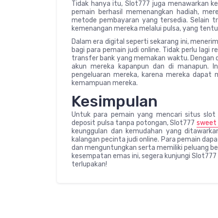
Tidak hanya itu, Slot777 juga menawarkan 
pemain berhasil memenangkan hadiah, mer
metode pembayaran yang tersedia. Selain tr
kemenangan mereka melalui pulsa, yang ten
Dalam era digital seperti sekarang ini, mene
bagi para pemain judi online. Tidak perlu lag
transfer bank yang memakan waktu. Dengan d
akun mereka kapanpun dan di manapun. In
pengeluaran mereka, karena mereka dapat 
kemampuan mereka.
Kesimpulan
Untuk para pemain yang mencari situs slot 
deposit pulsa tanpa potongan, Slot777
sweet 
keunggulan dan kemudahan yang ditawarkan,
kalangan pecinta judi online. Para pemain da
dan menguntungkan serta memiliki peluang b
kesempatan emas ini, segera kunjungi Slot777
terlupakan!