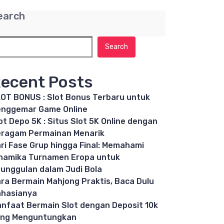
earch
Search
ecent Posts
OT BONUS : Slot Bonus Terbaru untuk
nggemar Game Online
ot Depo 5K : Situs Slot 5K Online dengan
ragam Permainan Menarik
ri Fase Grup hingga Final: Memahami
namika Turnamen Eropa untuk
unggulan dalam Judi Bola
ra Bermain Mahjong Praktis, Baca Dulu
hasianya
nfaat Bermain Slot dengan Deposit 10k
ang Menguntungkan