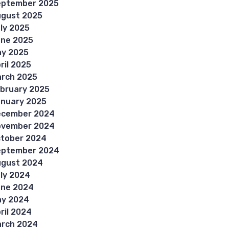
eptember 2025
gust 2025
ly 2025
ne 2025
y 2025
ril 2025
rch 2025
bruary 2025
nuary 2025
ecember 2024
ovember 2024
tober 2024
eptember 2024
gust 2024
ly 2024
ne 2024
y 2024
ril 2024
rch 2024