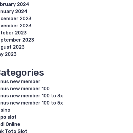
bruary 2024
nuary 2024
ecember 2023
ovember 2023
tober 2023
eptember 2023
gust 2023
y 2023
ategories
onus new member
nus new member 100
nus new member 100 to 3x
nus new member 100 to 5x
sino
po slot
di Online
nk Toto Slot