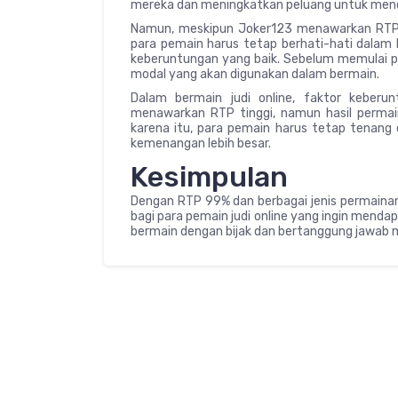
mereka dan meningkatkan peluang untuk men
Namun, meskipun Joker123 menawarkan RTP ti
para pemain harus tetap berhati-hati dalam 
keberuntungan yang baik. Sebelum memulai 
modal yang akan digunakan dalam bermain.
Dalam bermain judi online, faktor keberu
menawarkan RTP tinggi, namun hasil permai
karena itu, para pemain harus tetap tenang
kemenangan lebih besar.
Kesimpulan
Dengan RTP 99% dan berbagai jenis permainan 
bagi para pemain judi online yang ingin mend
bermain dengan bijak dan bertanggung jawab m