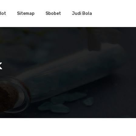
lot
Sitemap
Sbobet
Judi Bola
k