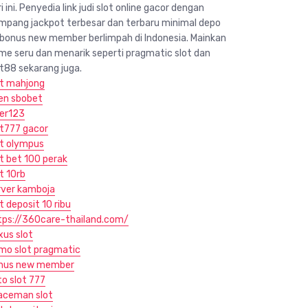
i ini. Penyedia link judi slot online gacor dengan
mpang jackpot terbesar dan terbaru minimal depo
 bonus new member berlimpah di Indonesia. Mainkan
me seru dan menarik seperti pragmatic slot dan
ot88 sekarang juga.
ot mahjong
en sbobet
ker123
ot777 gacor
ot olympus
ot bet 100 perak
t 10rb
rver kamboja
t deposit 10 ribu
tps://360care-thailand.com/
xus slot
mo slot pragmatic
nus new member
to slot 777
aceman slot