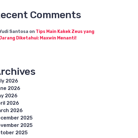
ecent Comments
Yudi Santosa
on
Tips Main Kakek Zeus yang
Jarang Diketahui: Maxwin Menanti!
rchives
ly 2026
ne 2026
y 2026
ril 2026
rch 2026
ecember 2025
ovember 2025
tober 2025