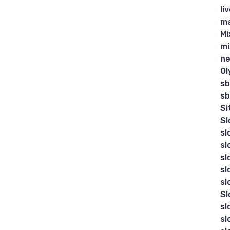
li
ma
Mi
mi
n
Ol
sb
sb
Si
Sl
sl
sl
sl
sl
sl
Sl
sl
sl