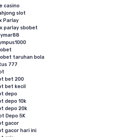
ve casino
hjong slot
x Parlay
x parlay sbobet
eymar88
ympus1000
obet
obet taruhan bola
tus 777
ot
ot bet 200
ot bet kecil
ot depo
ot depo 10k
ot depo 20k
ot Depo 5K
ot gacor
ot gacor hari ini