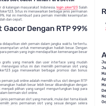
er di kalangan masyarakat Indonesia.
login joker123
Salah
R
Joker123. Situs ini menawarkan berbagai jenis permainan
99%. Hal ini membuat para pemain memiliki kesempatan
ah dan cepat.
ot Gacor Dengan RTP 99%
 didapatkan oleh pemain dalam jangka waktu tertentu.
la kesempatan untuk memenangkan hadiah besar. Dengan
i para pemain yang ingin mendapatkan kemenangan besar
A
Ju
an grafis yang menarik dan user interface yang mudah
menavigasi situs ini dan memilih permainan slot yang
Ju
Joker123 juga menawarkan berbagai promosi dan bonus
Ma
Ap
h pemain judi online adalah memilih situs slot dengan RTP
Ma
menangkan hadiah besar lebih besar dibandingkan dengan
3 menjadi pilihan yang sangat menguntungkan bagi para
D
lam bermain slot online.
N
jenis permainan slot yang menarik, mulai dari tema klasik
Oc
ilih jenis permainan slot yang sesuai dengan selera