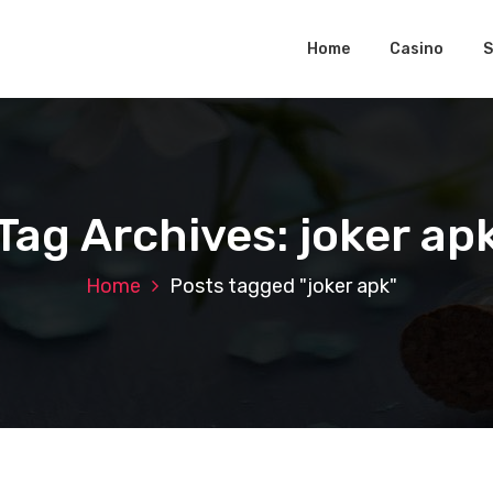
Home
Casino
S
Tag Archives: joker ap
Home
Posts tagged "joker apk"