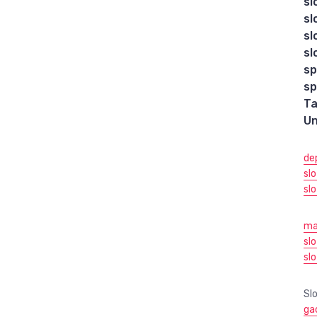
sl
sl
sl
sl
s
s
Ta
Un
de
sl
sl
ma
slo
sl
Sl
ga