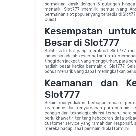
permainan klasik dengan 3 gulungan hingg
menarik, Slot777 memiliki semua yang And
permainan slot populer yang tersedia di Slot77
Quest.
Kesempatan untu
Besar di Slot777
Salah satu hal yang membuat Slot777 menja
Indonesia adalah kesempatan untuk memenang
tinggi dan jackpot yang menggiurkan, para p
hadiah besar ketika bermain di Slot777. Sel
bonus menarik yang dapat meningkatkan pelu
Keamanan dan Ke
Slot777
Selain menyediakan berbagai macam perma
keamanan dan kenyamanan para pemain seb
canggih dan teknologi enkripsi terbaru, par
perlu khawatir tentang kebocoran data pribad
customer service yang ramah dan responsif,
mereka hadapi saat bermain di platform ini.