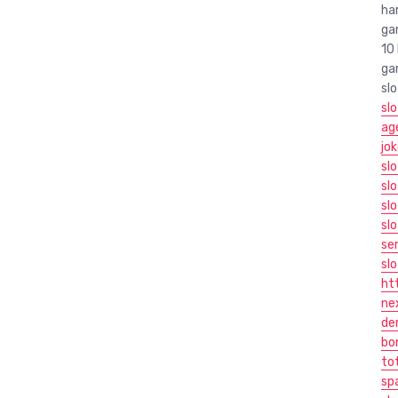
har
ga
10
ga
sl
sl
ag
jo
sl
sl
sl
slo
se
slo
ht
ne
de
bo
to
sp