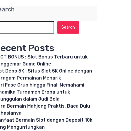
earch
Search
ecent Posts
OT BONUS : Slot Bonus Terbaru untuk
nggemar Game Online
ot Depo 5K : Situs Slot 5K Online dengan
ragam Permainan Menarik
ri Fase Grup hingga Final: Memahami
namika Turnamen Eropa untuk
unggulan dalam Judi Bola
ra Bermain Mahjong Praktis, Baca Dulu
hasianya
nfaat Bermain Slot dengan Deposit 10k
ang Menguntungkan