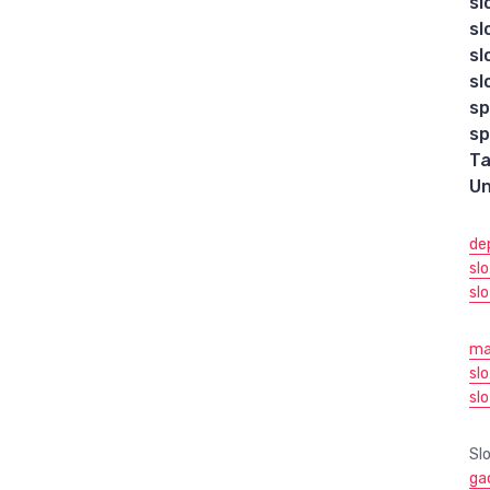
sl
sl
sl
sl
s
s
Ta
Un
de
sl
sl
ma
slo
sl
Sl
ga