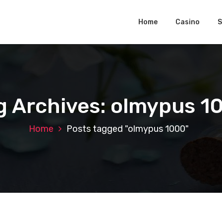
Home
Casino
S
g Archives: olmypus 1
Home
Posts tagged "olmypus 1000"