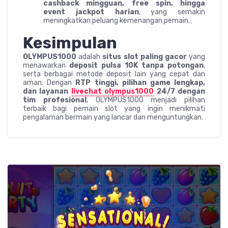
cashback mingguan, free spin, hingga
event jackpot harian
, yang semakin
meningkatkan peluang kemenangan pemain.
Kesimpulan
OLYMPUS1000
adalah
situs slot paling gacor
yang
menawarkan
deposit pulsa 10K tanpa potongan
,
serta berbagai metode deposit lain yang cepat dan
aman. Dengan
RTP tinggi, pilihan game lengkap,
dan layanan
livechat olympus1000
24/7 dengan
tim profesional
, OLYMPUS1000 menjadi pilihan
terbaik bagi pemain slot yang ingin menikmati
pengalaman bermain yang lancar dan menguntungkan.