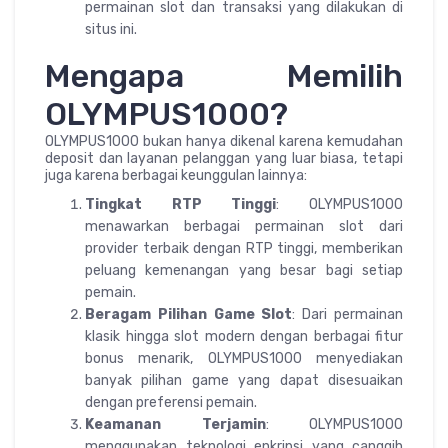
permainan slot dan transaksi yang dilakukan di
situs ini.
Mengapa Memilih
OLYMPUS1000?
OLYMPUS1000 bukan hanya dikenal karena kemudahan
deposit dan layanan pelanggan yang luar biasa, tetapi
juga karena berbagai keunggulan lainnya:
Tingkat RTP Tinggi
: OLYMPUS1000
menawarkan berbagai permainan slot dari
provider terbaik dengan RTP tinggi, memberikan
peluang kemenangan yang besar bagi setiap
pemain.
Beragam Pilihan Game Slot
: Dari permainan
klasik hingga slot modern dengan berbagai fitur
bonus menarik, OLYMPUS1000 menyediakan
banyak pilihan game yang dapat disesuaikan
dengan preferensi pemain.
Keamanan Terjamin
: OLYMPUS1000
menggunakan teknologi enkripsi yang canggih