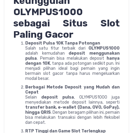
Keunggulan
OLYMPUS1000
sebagai Situs Slot
Paling Gacor
Deposit Pulsa 10K Tanpa Potongan
Salah satu fitur terbaik dari
OLYMPUS1000
adalah kemudahan
deposit menggunakan
pulsa
. Pemain bisa melakukan deposit
hanya
dengan 10K
, tanpa ada potongan sedikit pun. Ini
menjadi pilihan ideal bagi pemain yang ingin
bermain slot gacor tanpa harus mengeluarkan
modal besar.
Berbagai Metode Deposit yang Mudah dan
Cepat
Selain
deposit pulsa
, OLYMPUS1000 juga
menyediakan metode deposit lainnya, seperti
transfer bank, e-wallet (Dana, OVO, GoPay),
hingga QRIS
. Dengan beragam pilihan ini, pemain
bisa melakukan transaksi dengan lebih fleksibel
dan cepat.
RTP Tinggi dan Game Slot Terlengkap