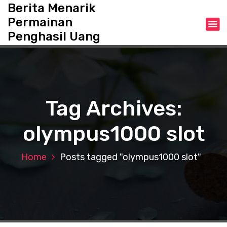
S
Berita Menarik
k
Permainan
i
Penghasil Uang
p
t
o
c
o
n
Tag Archives:
t
e
olympus1000 slot
n
t
Home
Posts tagged "olympus1000 slot"