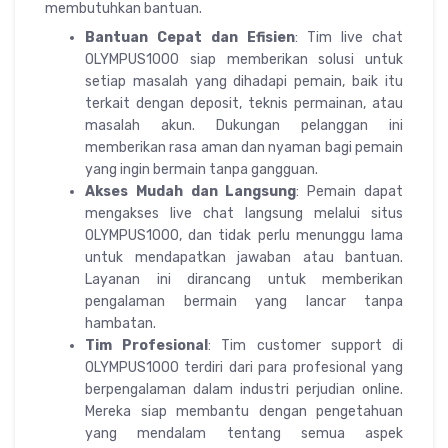
membutuhkan bantuan.
Bantuan Cepat dan Efisien
: Tim live chat
OLYMPUS1000 siap memberikan solusi untuk
setiap masalah yang dihadapi pemain, baik itu
terkait dengan deposit, teknis permainan, atau
masalah akun. Dukungan pelanggan ini
memberikan rasa aman dan nyaman bagi pemain
yang ingin bermain tanpa gangguan.
Akses Mudah dan Langsung
: Pemain dapat
mengakses live chat langsung melalui situs
OLYMPUS1000, dan tidak perlu menunggu lama
untuk mendapatkan jawaban atau bantuan.
Layanan ini dirancang untuk memberikan
pengalaman bermain yang lancar tanpa
hambatan.
Tim Profesional
: Tim customer support di
OLYMPUS1000 terdiri dari para profesional yang
berpengalaman dalam industri perjudian online.
Mereka siap membantu dengan pengetahuan
yang mendalam tentang semua aspek