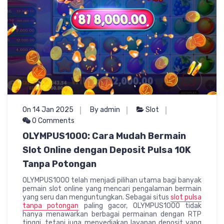
On 14 Jan 2025
By admin
Slot
0 Comments
OLYMPUS1000: Cara Mudah Bermain
Slot Online dengan Deposit Pulsa 10K
Tanpa Potongan
OLYMPUS1000 telah menjadi pilihan utama bagi banyak
pemain slot online yang mencari pengalaman bermain
yang seru dan menguntungkan. Sebagai situs
slot pulsa
tanpa potongan
paling gacor, OLYMPUS1000 tidak
hanya menawarkan berbagai permainan dengan RTP
tinggi, tetapi juga menyediakan layanan deposit yang