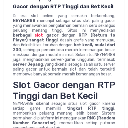
Gacor dengan RTP Tinggi dan Bet Kecil
Di era slot online yang semakin berkembang,
NEYMAR88
menonjol sebagai situs slot paling gacor
yang menawarkan pengalaman bermain seru sekaligus
peluang menang tinggi. Situs ini menyediakan
berbagai
slot
gacor
dengan
RTP (Return to
Player) sangat tinggi
, desain grafis yang memukau,
dan fleksibilitas taruhan dengan
bet kecil, mulai dari
200
, sehingga pemain bisa meraih kemenangan besar
meskipun dengan modal minimal. Selain itu, NEYMAR88
juga menghadirkan server-game unggulan, termasuk
server Jepang
, yang dikenal sebagai salah satu server
paling gacor untuk bermain slot dan telah terbukti
membawa banyak pemain meraih kemenangan besar.
Slot Gacor dengan RTP
Tinggi dan Bet Kecil
NEYMAR88 dikenal sebagai situs slot gacor karena
setiap game memiliki
tingkat RTP tinggi
,
memberikan peluang menang lebih besar. Sistem
permainan di platform ini menggunakan
RNG (Random
Number Generator)
, memastikan setiap putaran
sepenuhnya acak dan fair.