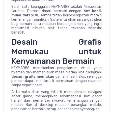
Salah satu keunggulan NEYMAR88 adalah fleksibilitas
taruhan. Pemain dapat bermain dengan
bet kecil,
mulai dari 200
, sambil tetap berkesempatan meraih
kemenangan signifikan. Sistem taruhan ini sangat ideal
bagi pemain baru maupun berpengalaman yang ingin
menikmati hiburan slot tanpa tekanan finansial
berlebih.
Desain Grafis
Memukau untuk
Kenyamanan Bermain
NEYMAR88 menekankan pengalaman visual yang
nyaman dan memanjakan mata. Setiap slot dilengkapi
desain grafis memukau
dan animasi halus, sehingga
pemain dapat menikmati permainan dengan nyaman
tanpa cepat bosan.
Antarmuka situs yang intuitif memudahkan navigasi
antar game, menampilkan rekomendasi slot gacor
harian, dan memantau riwayat kemenangan dengan
mudah. Baik di desktop maupun perangkat mobile,
pengalaman bermain tetap lancar dan menyenangkan.