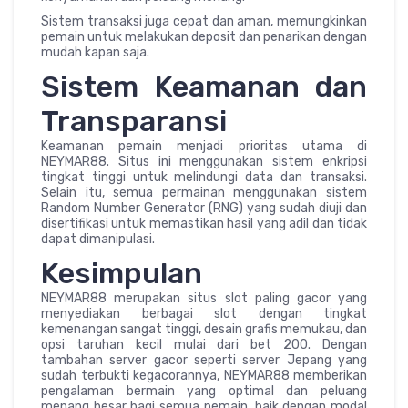
Sistem transaksi juga cepat dan aman, memungkinkan
pemain untuk melakukan deposit dan penarikan dengan
mudah kapan saja.
Sistem Keamanan dan
Transparansi
Keamanan pemain menjadi prioritas utama di
NEYMAR88. Situs ini menggunakan sistem enkripsi
tingkat tinggi untuk melindungi data dan transaksi.
Selain itu, semua permainan menggunakan sistem
Random Number Generator (RNG) yang sudah diuji dan
disertifikasi untuk memastikan hasil yang adil dan tidak
dapat dimanipulasi.
Kesimpulan
NEYMAR88 merupakan situs slot paling gacor yang
menyediakan berbagai slot dengan tingkat
kemenangan sangat tinggi, desain grafis memukau, dan
opsi taruhan kecil mulai dari bet 200. Dengan
tambahan server gacor seperti server Jepang yang
sudah terbukti kegacorannya, NEYMAR88 memberikan
pengalaman bermain yang optimal dan peluang
menang besar bagi semua pemain, baik dengan modal