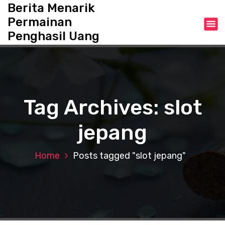
S
Berita Menarik
k
Permainan
i
Penghasil Uang
p
t
o
c
o
n
Tag Archives: slot
t
e
jepang
n
t
Home
Posts tagged "slot jepang"