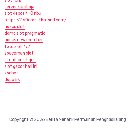
slot 10rb
server kamboja
slot deposit 10 ribu
https://360care-thailand.com/
nexus slot
demo slot pragmatic
bonus new member
toto slot 777
spaceman slot
slot deposit qris
slot gacor hari ini
sbobet
depo 5k
Copyright © 2026 Berita Menarik Permainan Penghasil Uang