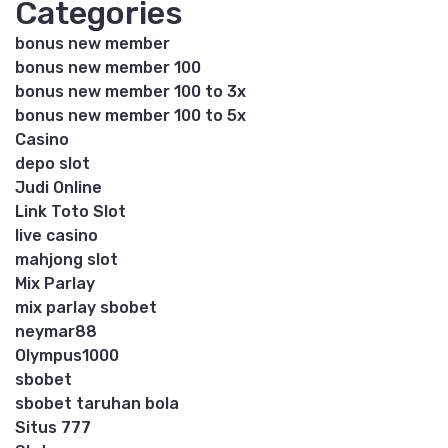
Categories
bonus new member
bonus new member 100
bonus new member 100 to 3x
bonus new member 100 to 5x
Casino
depo slot
Judi Online
Link Toto Slot
live casino
mahjong slot
Mix Parlay
mix parlay sbobet
neymar88
Olympus1000
sbobet
sbobet taruhan bola
Situs 777