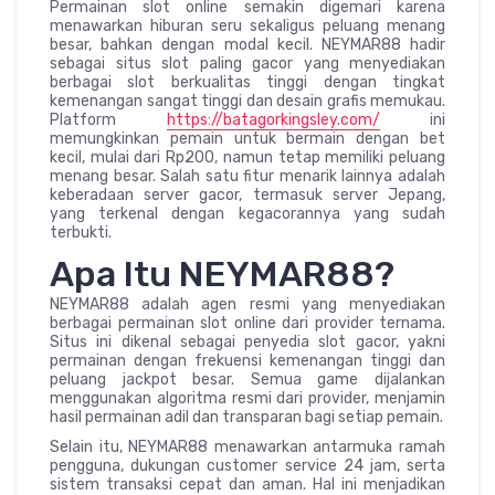
Permainan slot online semakin digemari karena
menawarkan hiburan seru sekaligus peluang menang
besar, bahkan dengan modal kecil. NEYMAR88 hadir
sebagai situs slot paling gacor yang menyediakan
berbagai slot berkualitas tinggi dengan tingkat
kemenangan sangat tinggi dan desain grafis memukau.
Platform
https://batagorkingsley.com/
ini
memungkinkan pemain untuk bermain dengan bet
kecil, mulai dari Rp200, namun tetap memiliki peluang
menang besar. Salah satu fitur menarik lainnya adalah
keberadaan server gacor, termasuk server Jepang,
yang terkenal dengan kegacorannya yang sudah
terbukti.
Apa Itu NEYMAR88?
NEYMAR88 adalah agen resmi yang menyediakan
berbagai permainan slot online dari provider ternama.
Situs ini dikenal sebagai penyedia slot gacor, yakni
permainan dengan frekuensi kemenangan tinggi dan
peluang jackpot besar. Semua game dijalankan
menggunakan algoritma resmi dari provider, menjamin
hasil permainan adil dan transparan bagi setiap pemain.
Selain itu, NEYMAR88 menawarkan antarmuka ramah
pengguna, dukungan customer service 24 jam, serta
sistem transaksi cepat dan aman. Hal ini menjadikan