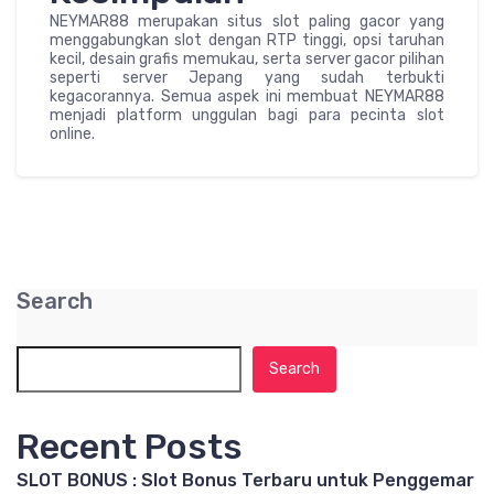
NEYMAR88 merupakan situs slot paling gacor yang
menggabungkan slot dengan RTP tinggi, opsi taruhan
kecil, desain grafis memukau, serta server gacor pilihan
seperti server Jepang yang sudah terbukti
kegacorannya. Semua aspek ini membuat NEYMAR88
menjadi platform unggulan bagi para pecinta slot
online.
Search
Search
Recent Posts
SLOT BONUS : Slot Bonus Terbaru untuk Penggemar