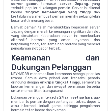
server gacor
, termasuk
server Jepang
, yang
terbukti populer di kalangan pemain. Server ini dikenal
karena
tingkat kemenangan yang tinggi
dan
kestabilannya, membuat pemain memiliki peluang lebih
besar untuk menang besar.
Banyak pemain telah membuktikan kegacoran server
Jepang dengan meraih kemenangan signifikan dari slot
yang dimainkan. Keberadaan server ini memberikan
alternatif bermain yang aman, nyaman, dan
berpeluang tinggi, terutama bagi mereka yang mencari
pengalaman slot gacor terbaik.
Keamanan dan
Dukungan Pelanggan
NEYMAR88 menempatkan keamanan sebagai prioritas
utama. Semua data pribadi dan transaksi pemain
dilindungi dengan
enkripsi tingkat tinggi
, sementara
laporan kemenangan dan riwayat permainan tersedia
untuk memastikan transparansi.
Dukungan pelanggan tersedia
24 jam setiap hari
, siap
membantu pemain dengan pertanyaan teknis, deposit,
atau informasi terkait game, sehingga pengalaman
bermain tetap lancar dan nyaman.