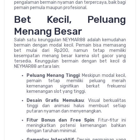
pengalaman bermain nyaman dan terpercaya, baik bagi
pemain pemula maupun profesional.
Bet Kecil, Peluang
Menang Besar
Salah satu keunggulan NEYMAR88 adalah kemudahan
bermain dengan modal kecil. Pemain bisa memasang
bet mulai dari Rp200, namun tetap memiliki
kesempatan menang besar karena slot gacor yang
tersedia. Keunggulan bermain dengan bet kecil di
NEYMAR88 antara lain:
Peluang Menang Tinggi
: Meskipun modal kecil,
pemain tetap memiliki peluang meraih
kemenangan signifikan berkat frekuensi
kemenangan slot yang tinggi.
Desain Grafis Memukau
: Visual berkualitas
tinggi dan animasi halus membuat setiap
putaran nyaman dan menyenangkan.
Fitur Bonus dan Free Spin
: Fitur-fitur ini
meningkatkan potensi kemenangan bahkan
dengan taruhan minimal.
Gameplay Interaktif
: Desain permainan yang