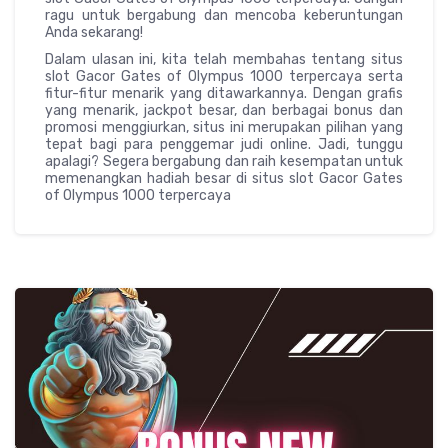
ragu untuk bergabung dan mencoba keberuntungan
Anda sekarang!
Dalam ulasan ini, kita telah membahas tentang situs
slot Gacor Gates of Olympus 1000 terpercaya serta
fitur-fitur menarik yang ditawarkannya. Dengan grafis
yang menarik, jackpot besar, dan berbagai bonus dan
promosi menggiurkan, situs ini merupakan pilihan yang
tepat bagi para penggemar judi online. Jadi, tunggu
apalagi? Segera bergabung dan raih kesempatan untuk
memenangkan hadiah besar di situs slot Gacor Gates
of Olympus 1000 terpercaya