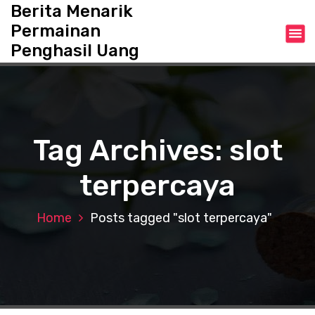
S
Berita Menarik
k
Permainan
i
Penghasil Uang
p
t
o
c
o
n
Tag Archives: slot
t
e
terpercaya
n
t
Home
Posts tagged "slot terpercaya"