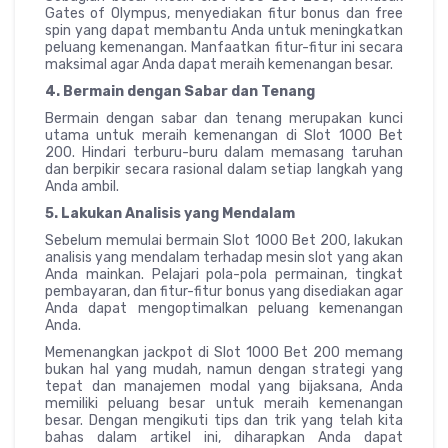
Gates of Olympus, menyediakan fitur bonus dan free
spin yang dapat membantu Anda untuk meningkatkan
peluang kemenangan. Manfaatkan fitur-fitur ini secara
maksimal agar Anda dapat meraih kemenangan besar.
4. Bermain dengan Sabar dan Tenang
Bermain dengan sabar dan tenang merupakan kunci
utama untuk meraih kemenangan di Slot 1000 Bet
200. Hindari terburu-buru dalam memasang taruhan
dan berpikir secara rasional dalam setiap langkah yang
Anda ambil.
5. Lakukan Analisis yang Mendalam
Sebelum memulai bermain Slot 1000 Bet 200, lakukan
analisis yang mendalam terhadap mesin slot yang akan
Anda mainkan. Pelajari pola-pola permainan, tingkat
pembayaran, dan fitur-fitur bonus yang disediakan agar
Anda dapat mengoptimalkan peluang kemenangan
Anda.
Memenangkan jackpot di Slot 1000 Bet 200 memang
bukan hal yang mudah, namun dengan strategi yang
tepat dan manajemen modal yang bijaksana, Anda
memiliki peluang besar untuk meraih kemenangan
besar. Dengan mengikuti tips dan trik yang telah kita
bahas dalam artikel ini, diharapkan Anda dapat