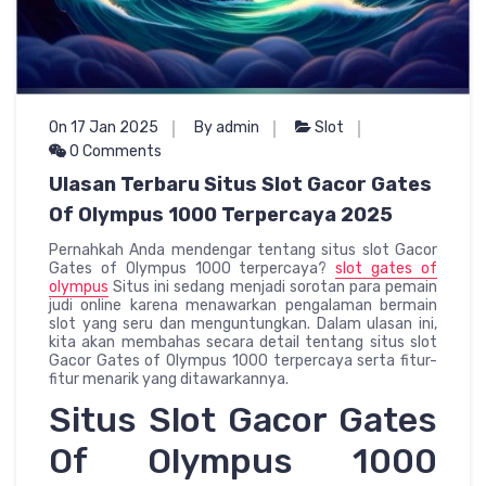
On 17 Jan 2025
By admin
Slot
0 Comments
Ulasan Terbaru Situs Slot Gacor Gates
Of Olympus 1000 Terpercaya 2025
Pernahkah Anda mendengar tentang situs slot Gacor
Gates of Olympus 1000 terpercaya?
slot gates of
olympus
Situs ini sedang menjadi sorotan para pemain
judi online karena menawarkan pengalaman bermain
slot yang seru dan menguntungkan. Dalam ulasan ini,
kita akan membahas secara detail tentang situs slot
Gacor Gates of Olympus 1000 terpercaya serta fitur-
fitur menarik yang ditawarkannya.
Situs Slot Gacor Gates
Of Olympus 1000