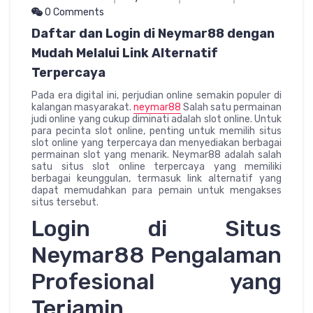
0 Comments
Daftar dan Login di Neymar88 dengan
Mudah Melalui Link Alternatif
Terpercaya
Pada era digital ini, perjudian online semakin populer di
kalangan masyarakat.
neymar88
Salah satu permainan
judi online yang cukup diminati adalah slot online. Untuk
para pecinta slot online, penting untuk memilih situs
slot online yang terpercaya dan menyediakan berbagai
permainan slot yang menarik. Neymar88 adalah salah
satu situs slot online terpercaya yang memiliki
berbagai keunggulan, termasuk link alternatif yang
dapat memudahkan para pemain untuk mengakses
situs tersebut.
Login di Situs
Neymar88 Pengalaman
Profesional yang
Terjamin