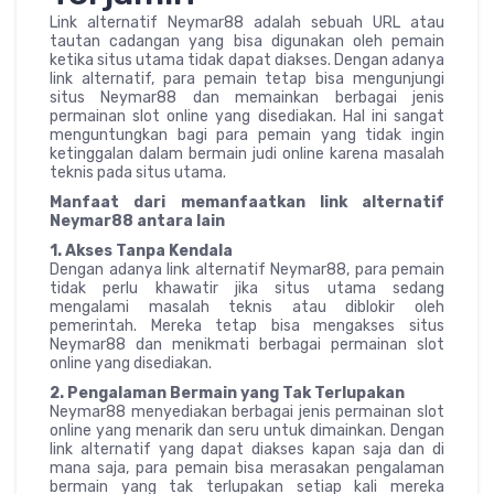
Link alternatif Neymar88 adalah sebuah URL atau
tautan cadangan yang bisa digunakan oleh pemain
ketika situs utama tidak dapat diakses. Dengan adanya
link alternatif, para pemain tetap bisa mengunjungi
situs Neymar88 dan memainkan berbagai jenis
permainan slot online yang disediakan. Hal ini sangat
menguntungkan bagi para pemain yang tidak ingin
ketinggalan dalam bermain judi online karena masalah
teknis pada situs utama.
Manfaat dari memanfaatkan link alternatif
Neymar88 antara lain
1. Akses Tanpa Kendala
Dengan adanya link alternatif Neymar88, para pemain
tidak perlu khawatir jika situs utama sedang
mengalami masalah teknis atau diblokir oleh
pemerintah. Mereka tetap bisa mengakses situs
Neymar88 dan menikmati berbagai permainan slot
online yang disediakan.
2. Pengalaman Bermain yang Tak Terlupakan
Neymar88 menyediakan berbagai jenis permainan slot
online yang menarik dan seru untuk dimainkan. Dengan
link alternatif yang dapat diakses kapan saja dan di
mana saja, para pemain bisa merasakan pengalaman
bermain yang tak terlupakan setiap kali mereka