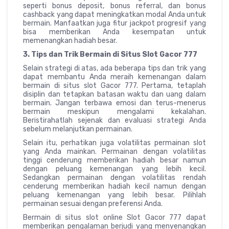
seperti bonus deposit, bonus referral, dan bonus
cashback yang dapat meningkatkan modal Anda untuk
bermain. Manfaatkan juga fitur jackpot progresif yang
bisa memberikan Anda kesempatan untuk
memenangkan hadiah besar.
3. Tips dan Trik Bermain di Situs Slot Gacor 777
Selain strategi di atas, ada beberapa tips dan trik yang
dapat membantu Anda meraih kemenangan dalam
bermain di situs slot Gacor 777. Pertama, tetaplah
disiplin dan tetapkan batasan waktu dan uang dalam
bermain. Jangan terbawa emosi dan terus-menerus
bermain meskipun mengalami kekalahan.
Beristirahatlah sejenak dan evaluasi strategi Anda
sebelum melanjutkan permainan.
Selain itu, perhatikan juga volatilitas permainan slot
yang Anda mainkan. Permainan dengan volatilitas
tinggi cenderung memberikan hadiah besar namun
dengan peluang kemenangan yang lebih kecil.
Sedangkan permainan dengan volatilitas rendah
cenderung memberikan hadiah kecil namun dengan
peluang kemenangan yang lebih besar. Pilihlah
permainan sesuai dengan preferensi Anda.
Bermain di situs slot online Slot Gacor 777 dapat
memberikan pengalaman berjudi yang menyenangkan