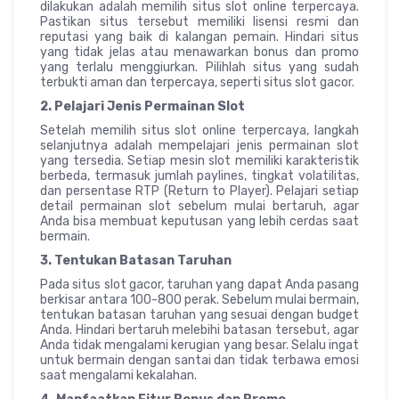
dilakukan adalah memilih situs slot online terpercaya.
Pastikan situs tersebut memiliki lisensi resmi dan
reputasi yang baik di kalangan pemain. Hindari situs
yang tidak jelas atau menawarkan bonus dan promo
yang terlalu menggiurkan. Pilihlah situs yang sudah
terbukti aman dan terpercaya, seperti situs slot gacor.
2. Pelajari Jenis Permainan Slot
Setelah memilih situs slot online terpercaya, langkah
selanjutnya adalah mempelajari jenis permainan slot
yang tersedia. Setiap mesin slot memiliki karakteristik
berbeda, termasuk jumlah paylines, tingkat volatilitas,
dan persentase RTP (Return to Player). Pelajari setiap
detail permainan slot sebelum mulai bertaruh, agar
Anda bisa membuat keputusan yang lebih cerdas saat
bermain.
3. Tentukan Batasan Taruhan
Pada situs slot gacor, taruhan yang dapat Anda pasang
berkisar antara 100-800 perak. Sebelum mulai bermain,
tentukan batasan taruhan yang sesuai dengan budget
Anda. Hindari bertaruh melebihi batasan tersebut, agar
Anda tidak mengalami kerugian yang besar. Selalu ingat
untuk bermain dengan santai dan tidak terbawa emosi
saat mengalami kekalahan.