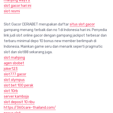
mahjong ways 2
slot gacor hari ini
slot resmi
Slot Gacor CERIABET merupakan daftar
situs slot gacor
gampang menang terbaik dan no 1 di Indonesia hari ini. Penyedia
link judi slot online gacor dengan gampang jackpot terbesar dan
terbaru minimal depo 10 bonus new member berlimpah di
Indonesia. Mainkan game seru dan menarik seperti pragmatic
slot dan slot88 sekarang juga.
slot mahjong
agen sbobet
joker123
slot777 gacor
slot olympus
slot bet 100 perak
slot 10rb
server kamboja
slot deposit 10 ribu
https://360care-thailand.com/