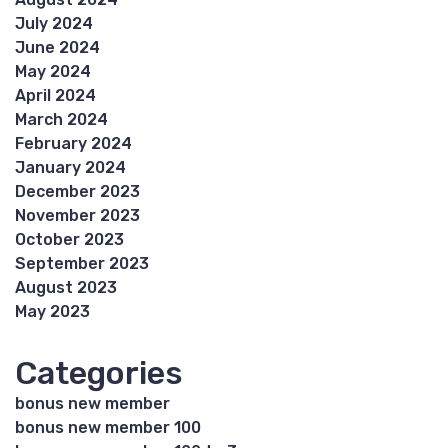
July 2024
June 2024
May 2024
April 2024
March 2024
February 2024
January 2024
December 2023
November 2023
October 2023
September 2023
August 2023
May 2023
Categories
bonus new member
bonus new member 100