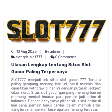
On 10 Aug 2025
By admin
slot qris
,
slot777
0 Comments
Ulasan Lengkap tentang Situs Slot
Gacor Paling Terpercaya
SLOT777 menjadi link situs slot gacor 777 Terbaru
paling gampang menang hari ini, pasti maxwin dan
dipastikan withdraw di hari ini dengan putaran jackpot
diluar nurul. Situs slot gacor gampang menang hari ini
memang menjadi incaran para pemain judi online di
Indonesia. Dengan banyaknya pilihan situs slot online di
luar sana, pemain harus cerdas dalam memilih situs
yang bisa memberikan kesempatan menang terbesar.