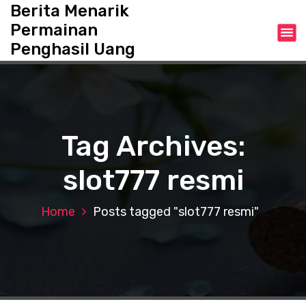
S
Berita Menarik
k
Permainan
i
Penghasil Uang
p
t
o
c
o
n
Tag Archives:
t
e
slot777 resmi
n
t
Home
Posts tagged "slot777 resmi"