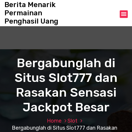
S
Berita Menarik
k
Permainan
i
Penghasil Uang
p
t
o
c
o
n
Bergabunglah di
t
e
Situs Slot777 dan
n
t
Rasakan Sensasi
Jackpot Besar
Home
Slot
Bergabunglah di Situs Slot777 dan Rasakan