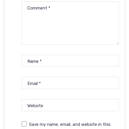
Comment
*
Name
*
Email
*
Website
Save my name, email, and website in this