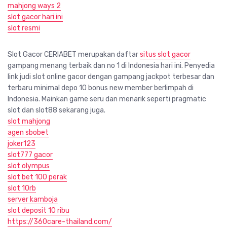
mahjong ways 2
slot gacor hari ini
slot resmi
Slot Gacor CERIABET merupakan daftar
situs slot gacor
gampang menang terbaik dan no 1 di Indonesia hari ini. Penyedia
link judi slot online gacor dengan gampang jackpot terbesar dan
terbaru minimal depo 10 bonus new member berlimpah di
Indonesia. Mainkan game seru dan menarik seperti pragmatic
slot dan slot88 sekarang juga.
slot mahjong
agen sbobet
joker123
slot777 gacor
slot olympus
slot bet 100 perak
slot 10rb
server kamboja
slot deposit 10 ribu
https://360care-thailand.com/