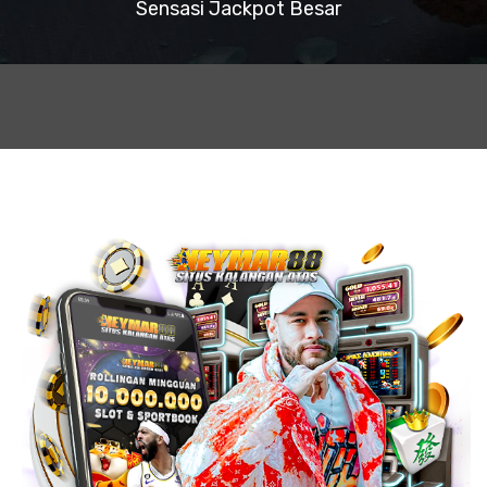
Sensasi Jackpot Besar