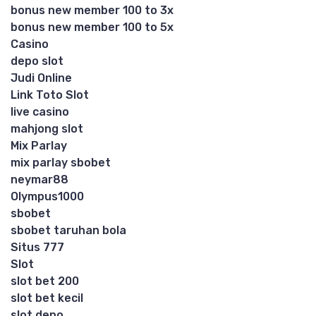
bonus new member 100 to 3x
bonus new member 100 to 5x
Casino
depo slot
Judi Online
Link Toto Slot
live casino
mahjong slot
Mix Parlay
mix parlay sbobet
neymar88
Olympus1000
sbobet
sbobet taruhan bola
Situs 777
Slot
slot bet 200
slot bet kecil
slot depo