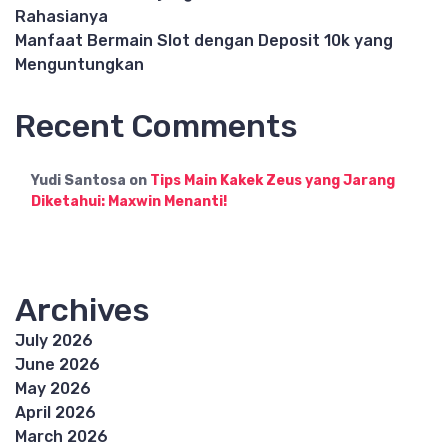
Rahasianya
Manfaat Bermain Slot dengan Deposit 10k yang
Menguntungkan
Recent Comments
Yudi Santosa
on
Tips Main Kakek Zeus yang Jarang
Diketahui: Maxwin Menanti!
Archives
July 2026
June 2026
May 2026
April 2026
March 2026