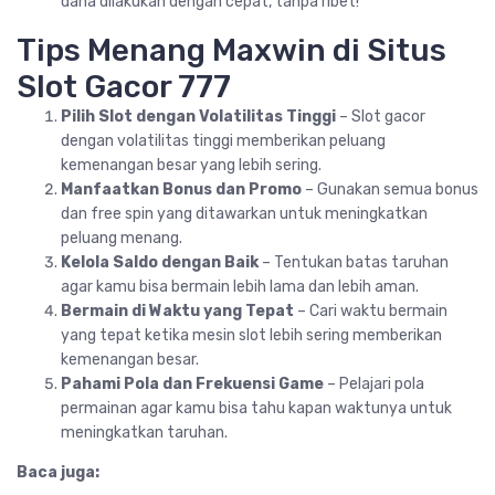
dana dilakukan dengan cepat, tanpa ribet!
Tips Menang Maxwin di Situs
Slot Gacor 777
Pilih Slot dengan Volatilitas Tinggi
– Slot gacor
dengan volatilitas tinggi memberikan peluang
kemenangan besar yang lebih sering.
Manfaatkan Bonus dan Promo
– Gunakan semua bonus
dan free spin yang ditawarkan untuk meningkatkan
peluang menang.
Kelola Saldo dengan Baik
– Tentukan batas taruhan
agar kamu bisa bermain lebih lama dan lebih aman.
Bermain di Waktu yang Tepat
– Cari waktu bermain
yang tepat ketika mesin slot lebih sering memberikan
kemenangan besar.
Pahami Pola dan Frekuensi Game
– Pelajari pola
permainan agar kamu bisa tahu kapan waktunya untuk
meningkatkan taruhan.
Baca juga: