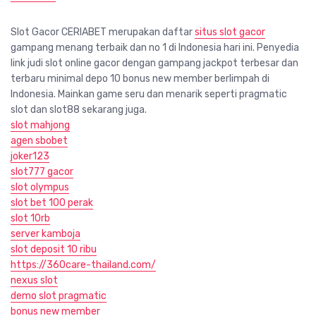
Slot Gacor CERIABET merupakan daftar
situs slot gacor
gampang menang terbaik dan no 1 di Indonesia hari ini. Penyedia
link judi slot online gacor dengan gampang jackpot terbesar dan
terbaru minimal depo 10 bonus new member berlimpah di
Indonesia. Mainkan game seru dan menarik seperti pragmatic
slot dan slot88 sekarang juga.
slot mahjong
agen sbobet
joker123
slot777 gacor
slot olympus
slot bet 100 perak
slot 10rb
server kamboja
slot deposit 10 ribu
https://360care-thailand.com/
nexus slot
demo slot pragmatic
bonus new member