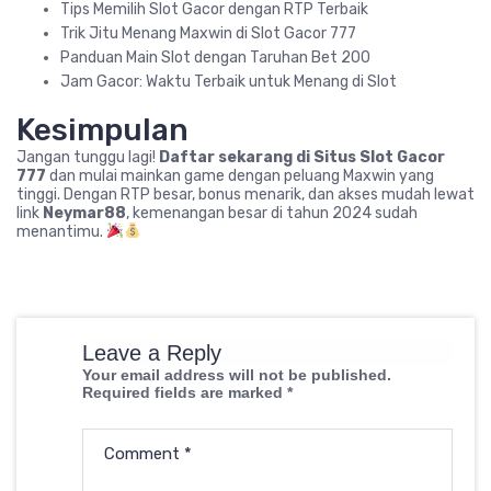
Tips Memilih Slot Gacor dengan RTP Terbaik
Trik Jitu Menang Maxwin di Slot Gacor 777
Panduan Main Slot dengan Taruhan Bet 200
Jam Gacor: Waktu Terbaik untuk Menang di Slot
Kesimpulan
Jangan tunggu lagi!
Daftar sekarang di Situs Slot Gacor
777
dan mulai mainkan game dengan peluang Maxwin yang
tinggi. Dengan RTP besar, bonus menarik, dan akses mudah lewat
link
Neymar88
, kemenangan besar di tahun 2024 sudah
menantimu.
Leave a Reply
Your email address will not be published.
Required fields are marked
*
Comment
*