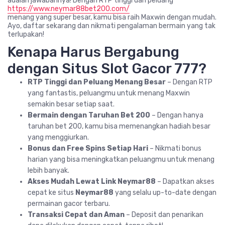
adalah jawabannya! Dengan RTP tinggi dan peluang
https://www.neymar88bet200.com/
menang yang super besar, kamu bisa raih Maxwin dengan mudah.
Ayo, daftar sekarang dan nikmati pengalaman bermain yang tak
terlupakan!
Kenapa Harus Bergabung
dengan Situs Slot Gacor 777?
RTP Tinggi dan Peluang Menang Besar
– Dengan RTP
yang fantastis, peluangmu untuk menang Maxwin
semakin besar setiap saat.
Bermain dengan Taruhan Bet 200
– Dengan hanya
taruhan bet 200, kamu bisa memenangkan hadiah besar
yang menggiurkan.
Bonus dan Free Spins Setiap Hari
– Nikmati bonus
harian yang bisa meningkatkan peluangmu untuk menang
lebih banyak.
Akses Mudah Lewat Link Neymar88
– Dapatkan akses
cepat ke situs
Neymar88
yang selalu up-to-date dengan
permainan gacor terbaru.
Transaksi Cepat dan Aman
– Deposit dan penarikan