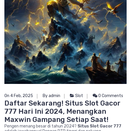
On 4 Feb, 2025
By admin
Slot
0 Comments
Daftar Sekarang! Situs Slot Gacor
777 Hari Ini 2024, Menangkan
Maxwin Gampang Setiap Saat!
Pengen menang besar di tahun 2024?
Situs Slot Gacor 777