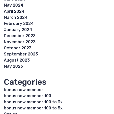
May 2024
April 2024
March 2024
February 2024
January 2024
December 2023
November 2023
October 2023
September 2023
August 2023
May 2023
Categories
bonus new member
bonus new member 100
bonus new member 100 to 3x
bonus new member 100 to 5x