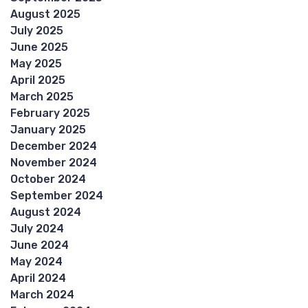
August 2025
July 2025
June 2025
May 2025
April 2025
March 2025
February 2025
January 2025
December 2024
November 2024
October 2024
September 2024
August 2024
July 2024
June 2024
May 2024
April 2024
March 2024