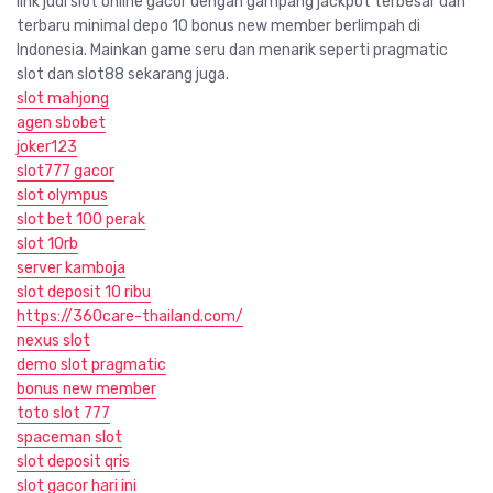
link judi slot online gacor dengan gampang jackpot terbesar dan
terbaru minimal depo 10 bonus new member berlimpah di
Indonesia. Mainkan game seru dan menarik seperti pragmatic
slot dan slot88 sekarang juga.
slot mahjong
agen sbobet
joker123
slot777 gacor
slot olympus
slot bet 100 perak
slot 10rb
server kamboja
slot deposit 10 ribu
https://360care-thailand.com/
nexus slot
demo slot pragmatic
bonus new member
toto slot 777
spaceman slot
slot deposit qris
slot gacor hari ini