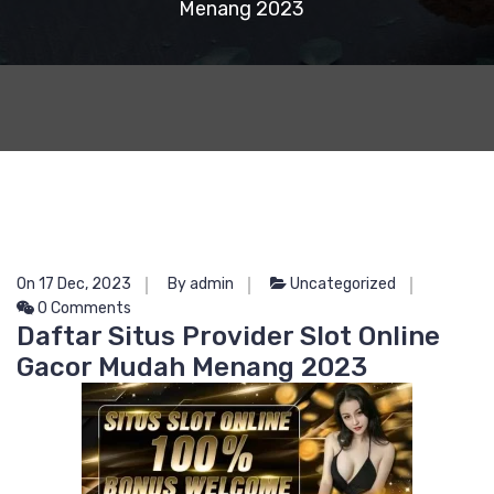
Menang 2023
On 17 Dec, 2023
By admin
Uncategorized
0 Comments
Daftar Situs Provider Slot Online
Gacor Mudah Menang 2023