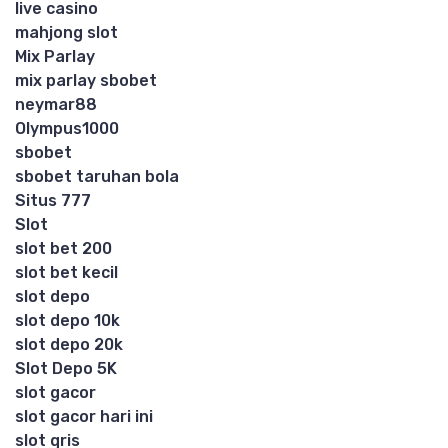
live casino
mahjong slot
Mix Parlay
mix parlay sbobet
neymar88
Olympus1000
sbobet
sbobet taruhan bola
Situs 777
Slot
slot bet 200
slot bet kecil
slot depo
slot depo 10k
slot depo 20k
Slot Depo 5K
slot gacor
slot gacor hari ini
slot qris