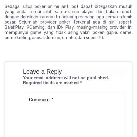
Sebagai situs poker online anti bot dapat ditegaskan musuh
yang anda temui ialah sama-sama player dan bukan robot,
dengan demikian karena itu peluang menang juga semakin lebih
besar. Sejumlah provider poker terkenal ada di sini seperti
BalakPlay, 9Gaming, dan IDN Play, masing-masing provider ini
mempunyai game yang tidak asing yakni poker, gaple, ceme,
ceme keliling, capsa, domino, omaha, dan super-10.
Leave a Reply
Your email address will not be published.
Required fields are marked
*
Comment
*