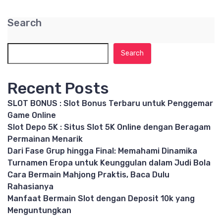
Search
Search
Recent Posts
SLOT BONUS : Slot Bonus Terbaru untuk Penggemar
Game Online
Slot Depo 5K : Situs Slot 5K Online dengan Beragam
Permainan Menarik
Dari Fase Grup hingga Final: Memahami Dinamika
Turnamen Eropa untuk Keunggulan dalam Judi Bola
Cara Bermain Mahjong Praktis, Baca Dulu
Rahasianya
Manfaat Bermain Slot dengan Deposit 10k yang
Menguntungkan