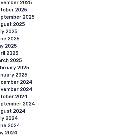
ovember 2025
tober 2025
eptember 2025
gust 2025
ly 2025
ne 2025
y 2025
ril 2025
rch 2025
bruary 2025
nuary 2025
ecember 2024
ovember 2024
tober 2024
eptember 2024
gust 2024
ly 2024
ne 2024
y 2024