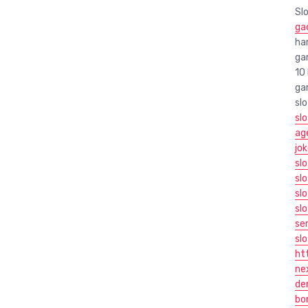
Sl
ga
har
ga
10
ga
sl
sl
ag
jo
sl
sl
sl
slo
se
slo
ht
ne
de
bo