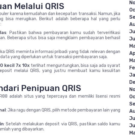
N
an Melalui QRIS
Oc
ler karena kemudahan dan kecepatan transaksi. Namun, jika
S
ng bisa merugikan. Berikut adalah beberapa hal yang perlu
:
Au
Ju
las
: Pastikan bahwa pembayaran kamu sudah terverifikasi
n. Beberapa situs bisa saja mengklaim pembayaran berhasil
Ju
Ma
 jika QRIS meminta informasi pribadi yang tidak relevan dengan
Ap
data yang diperlukan untuk transaksi pembayaran saja.
Ma
O kecil 7x 10x
terlihat menguntungkan, bisa saja ada syarat
Fe
eposit melalui QRIS, yang justru membuat kamu kesulitan
Ja
D
dari Penipuan QRIS
N
88 adalah situs yang tepercaya dan memiliki lisensi resmi
Oc
S
nal
: Jika ragu dengan QRIS, pilih metode pembayaran lain yang
Au
Ju
in
: Setelah melakukan deposit via QRIS, pastikan saldo kamu
Ju
umlah yang dibayarkan.
Ma