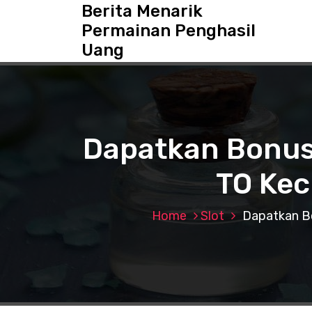
S
Berita Menarik
k
Permainan Penghasil
i
Uang
p
t
o
c
o
n
Dapatkan Bonus
t
e
TO Kec
n
t
Home
Slot
Dapatkan Bo