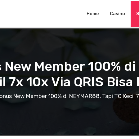
Home
Casino
S
 New Member 100% di
il 7x 10x Via QRIS Bisa
nus New Member 100% di NEYMAR88, Tapi TO Kecil 7x