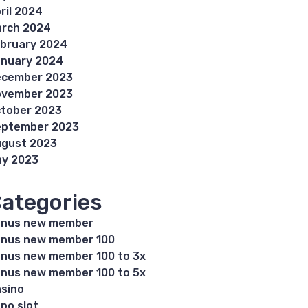
ril 2024
rch 2024
bruary 2024
nuary 2024
ecember 2023
ovember 2023
tober 2023
eptember 2023
gust 2023
y 2023
ategories
onus new member
nus new member 100
nus new member 100 to 3x
nus new member 100 to 5x
sino
po slot