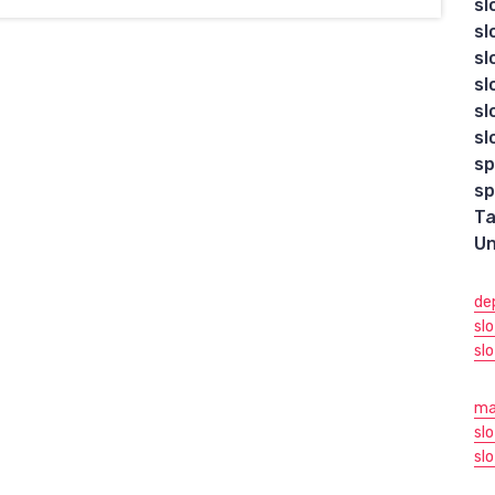
sl
sl
sl
sl
sl
sl
s
s
Ta
Un
de
sl
sl
ma
slo
sl