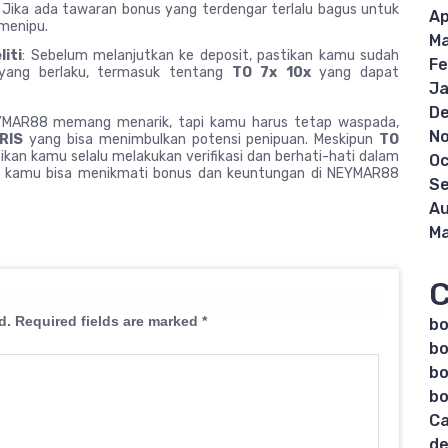
: Jika ada tawaran bonus yang terdengar terlalu bagus untuk
Ap
 menipu.
Ma
iti
: Sebelum melanjutkan ke deposit, pastikan kamu sudah
Fe
ang berlaku, termasuk tentang
TO 7x 10x
yang dapat
Ja
D
MAR88 memang menarik, tapi kamu harus tetap waspada,
N
RIS
yang bisa menimbulkan potensi penipuan. Meskipun
TO
an kamu selalu melakukan verifikasi dan berhati-hati dalam
Oc
as, kamu bisa menikmati bonus dan keuntungan di NEYMAR88
S
Au
Ma
C
d.
Required fields are marked
*
b
bo
bo
bo
Ca
de