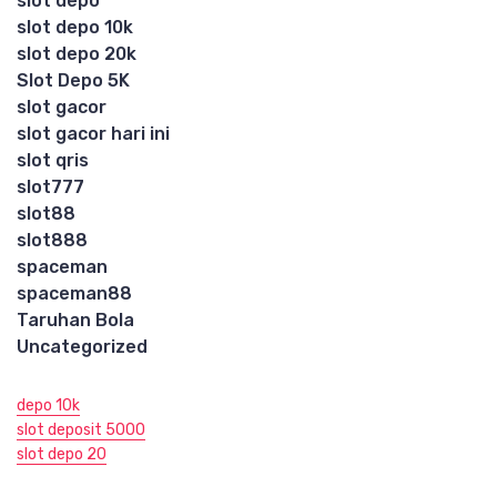
slot depo
slot depo 10k
slot depo 20k
Slot Depo 5K
slot gacor
slot gacor hari ini
slot qris
slot777
slot88
slot888
spaceman
spaceman88
Taruhan Bola
Uncategorized
depo 10k
slot deposit 5000
slot depo 20