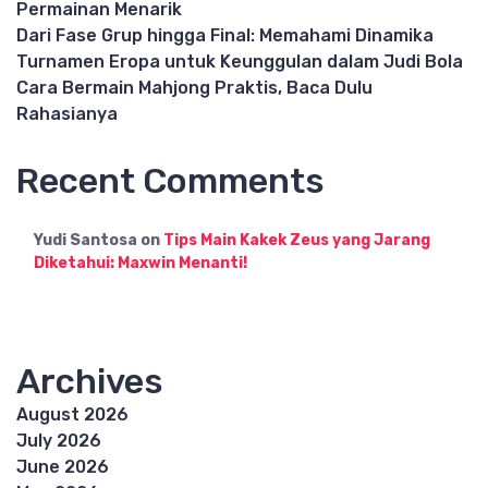
Permainan Menarik
Dari Fase Grup hingga Final: Memahami Dinamika
Turnamen Eropa untuk Keunggulan dalam Judi Bola
Cara Bermain Mahjong Praktis, Baca Dulu
Rahasianya
Recent Comments
Yudi Santosa
on
Tips Main Kakek Zeus yang Jarang
Diketahui: Maxwin Menanti!
Archives
August 2026
July 2026
June 2026