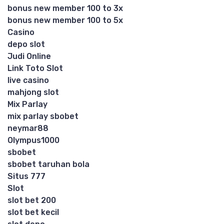
bonus new member 100 to 3x
bonus new member 100 to 5x
Casino
depo slot
Judi Online
Link Toto Slot
live casino
mahjong slot
Mix Parlay
mix parlay sbobet
neymar88
Olympus1000
sbobet
sbobet taruhan bola
Situs 777
Slot
slot bet 200
slot bet kecil