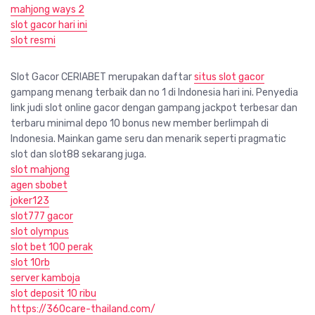
mahjong ways 2
slot gacor hari ini
slot resmi
Slot Gacor CERIABET merupakan daftar
situs slot gacor
gampang menang terbaik dan no 1 di Indonesia hari ini. Penyedia
link judi slot online gacor dengan gampang jackpot terbesar dan
terbaru minimal depo 10 bonus new member berlimpah di
Indonesia. Mainkan game seru dan menarik seperti pragmatic
slot dan slot88 sekarang juga.
slot mahjong
agen sbobet
joker123
slot777 gacor
slot olympus
slot bet 100 perak
slot 10rb
server kamboja
slot deposit 10 ribu
https://360care-thailand.com/