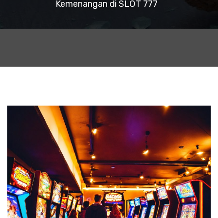
Kemenangan di SLOT 777