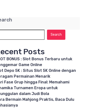
earch
Search
ecent Posts
OT BONUS : Slot Bonus Terbaru untuk
nggemar Game Online
ot Depo 5K : Situs Slot 5K Online dengan
ragam Permainan Menarik
ri Fase Grup hingga Final: Memahami
namika Turnamen Eropa untuk
unggulan dalam Judi Bola
ra Bermain Mahjong Praktis, Baca Dulu
hasianya