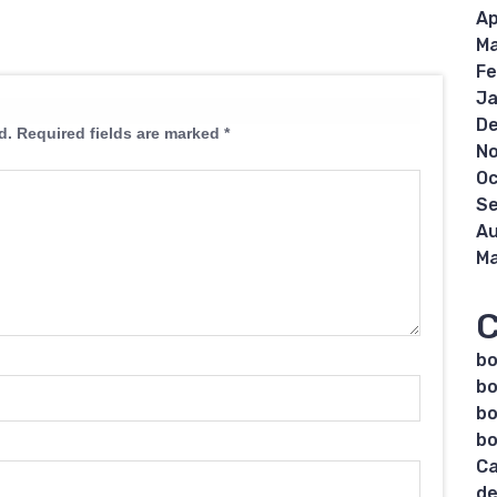
Ap
Ma
Fe
Ja
D
d.
Required fields are marked
*
N
Oc
S
Au
Ma
C
b
bo
bo
bo
Ca
de