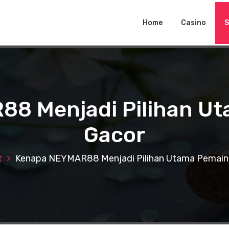
Home
Casino
S
8 Menjadi Pilihan Ut
Gacor
t
Kenapa NEYMAR88 Menjadi Pilihan Utama Pemain 