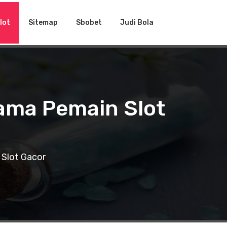
lot
Sitemap
Sbobet
Judi Bola
ama Pemain Slot
Slot Gacor