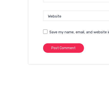
Website
Save my name, email, and website i