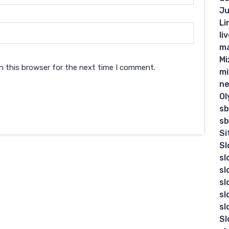
Ju
Li
li
ma
Mi
n this browser for the next time I comment.
mi
n
Ol
sb
sb
Si
Sl
sl
sl
sl
sl
sl
Sl