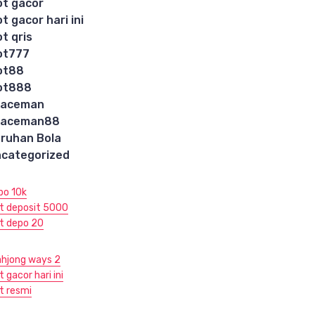
ot gacor
ot gacor hari ini
ot qris
ot777
ot88
ot888
paceman
paceman88
ruhan Bola
categorized
po 10k
ot deposit 5000
ot depo 20
hjong ways 2
t gacor hari ini
ot resmi