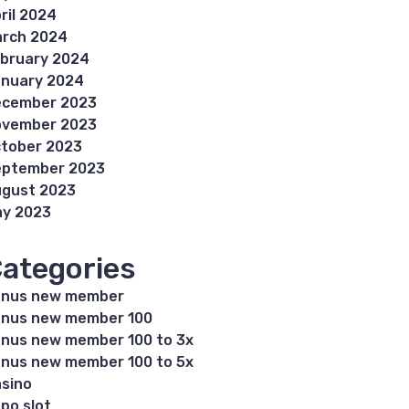
ril 2024
rch 2024
bruary 2024
nuary 2024
ecember 2023
ovember 2023
tober 2023
eptember 2023
gust 2023
y 2023
ategories
onus new member
nus new member 100
nus new member 100 to 3x
nus new member 100 to 5x
sino
po slot