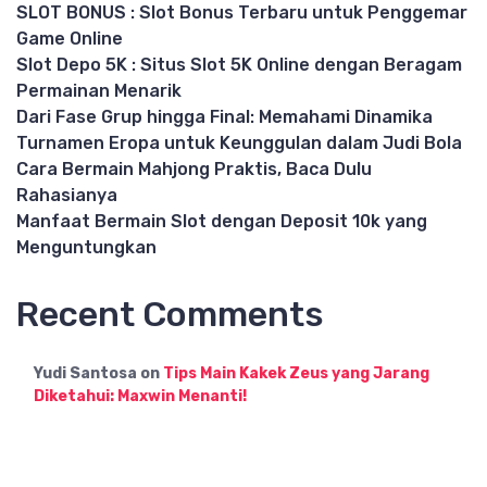
SLOT BONUS : Slot Bonus Terbaru untuk Penggemar
Game Online
Slot Depo 5K : Situs Slot 5K Online dengan Beragam
Permainan Menarik
Dari Fase Grup hingga Final: Memahami Dinamika
Turnamen Eropa untuk Keunggulan dalam Judi Bola
Cara Bermain Mahjong Praktis, Baca Dulu
Rahasianya
Manfaat Bermain Slot dengan Deposit 10k yang
Menguntungkan
Recent Comments
Yudi Santosa
on
Tips Main Kakek Zeus yang Jarang
Diketahui: Maxwin Menanti!