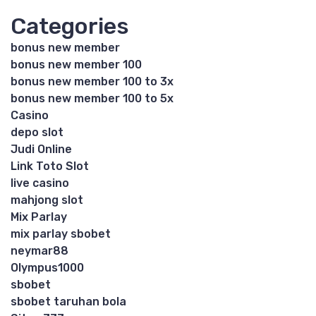
Categories
bonus new member
bonus new member 100
bonus new member 100 to 3x
bonus new member 100 to 5x
Casino
depo slot
Judi Online
Link Toto Slot
live casino
mahjong slot
Mix Parlay
mix parlay sbobet
neymar88
Olympus1000
sbobet
sbobet taruhan bola