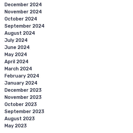
December 2024
November 2024
October 2024
September 2024
August 2024
July 2024
June 2024
May 2024
April 2024
March 2024
February 2024
January 2024
December 2023
November 2023
October 2023
September 2023
August 2023
May 2023