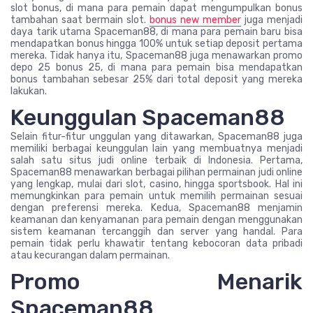
slot bonus, di mana para pemain dapat mengumpulkan bonus
tambahan saat bermain slot.
bonus new member
juga menjadi
daya tarik utama Spaceman88, di mana para pemain baru bisa
mendapatkan bonus hingga 100% untuk setiap deposit pertama
mereka. Tidak hanya itu, Spaceman88 juga menawarkan promo
depo 25 bonus 25, di mana para pemain bisa mendapatkan
bonus tambahan sebesar 25% dari total deposit yang mereka
lakukan.
Keunggulan Spaceman88
Selain fitur-fitur unggulan yang ditawarkan, Spaceman88 juga
memiliki berbagai keunggulan lain yang membuatnya menjadi
salah satu situs judi online terbaik di Indonesia. Pertama,
Spaceman88 menawarkan berbagai pilihan permainan judi online
yang lengkap, mulai dari slot, casino, hingga sportsbook. Hal ini
memungkinkan para pemain untuk memilih permainan sesuai
dengan preferensi mereka. Kedua, Spaceman88 menjamin
keamanan dan kenyamanan para pemain dengan menggunakan
sistem keamanan tercanggih dan server yang handal. Para
pemain tidak perlu khawatir tentang kebocoran data pribadi
atau kecurangan dalam permainan.
Promo Menarik
Spaceman88