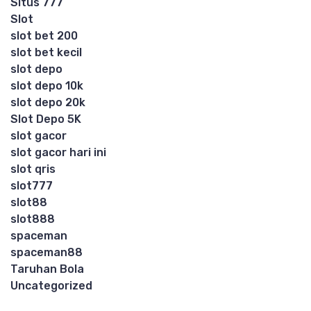
Situs 777
Slot
slot bet 200
slot bet kecil
slot depo
slot depo 10k
slot depo 20k
Slot Depo 5K
slot gacor
slot gacor hari ini
slot qris
slot777
slot88
slot888
spaceman
spaceman88
Taruhan Bola
Uncategorized