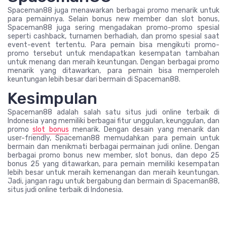
Spaceman88 juga menawarkan berbagai promo menarik untuk
para pemainnya. Selain bonus new member dan slot bonus,
Spaceman88 juga sering mengadakan promo-promo spesial
seperti cashback, turnamen berhadiah, dan promo spesial saat
event-event tertentu. Para pemain bisa mengikuti promo-
promo tersebut untuk mendapatkan kesempatan tambahan
untuk menang dan meraih keuntungan. Dengan berbagai promo
menarik yang ditawarkan, para pemain bisa memperoleh
keuntungan lebih besar dari bermain di Spaceman88.
Kesimpulan
Spaceman88 adalah salah satu situs judi online terbaik di
Indonesia yang memiliki berbagai fitur unggulan, keunggulan, dan
promo
slot bonus
menarik. Dengan desain yang menarik dan
user-friendly, Spaceman88 memudahkan para pemain untuk
bermain dan menikmati berbagai permainan judi online. Dengan
berbagai promo bonus new member, slot bonus, dan depo 25
bonus 25 yang ditawarkan, para pemain memiliki kesempatan
lebih besar untuk meraih kemenangan dan meraih keuntungan.
Jadi, jangan ragu untuk bergabung dan bermain di Spaceman88,
situs judi online terbaik di Indonesia.