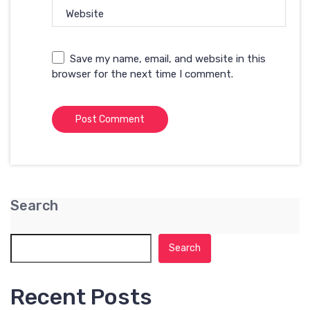
Website
Save my name, email, and website in this
browser for the next time I comment.
Search
Search
Recent Posts