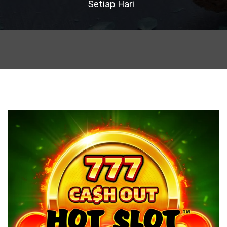
Setiap Hari