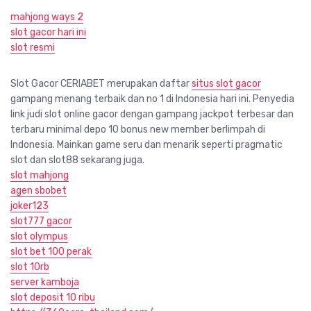
mahjong ways 2
slot gacor hari ini
slot resmi
Slot Gacor CERIABET merupakan daftar
situs slot gacor
gampang menang terbaik dan no 1 di Indonesia hari ini. Penyedia
link judi slot online gacor dengan gampang jackpot terbesar dan
terbaru minimal depo 10 bonus new member berlimpah di
Indonesia. Mainkan game seru dan menarik seperti pragmatic
slot dan slot88 sekarang juga.
slot mahjong
agen sbobet
joker123
slot777 gacor
slot olympus
slot bet 100 perak
slot 10rb
server kamboja
slot deposit 10 ribu