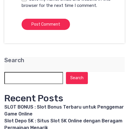
browser for the next time I comment.
Search
Search
Recent Posts
SLOT BONUS : Slot Bonus Terbaru untuk Penggemar
Game Online
Slot Depo 5K : Situs Slot 5K Online dengan Beragam
Permainan Menarik