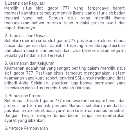
1. Lisensi dan Regulasi
Memilih situs slot gacor 777 yang terpercaya berarti
memastikan situs tersebut memiliki lisensi dan diatur oleh badan
regulasi yang sah. Sebuah situs yang memiliki lisensi
menunjukkan bahwa mereka telah melalui proses audit dan
dapat dipercaya.
2. Reputasi dan Ulasan
Sebelum memilih situs slot gacor 777, pastikan untuk membaca
ulasan dari pemain lain. Carilah situs yang memiliki reputasi baik
dan ulasan positif dari pemain lain. Jika banyak ulasan negatif,
sebaiknya hindari situs tersebut.
3. Keamanan dan Kejujuran
Keamanan adalah hal yang sangat penting dalam memilih situs
slot gacor 777. Pastikan situs tersebut menggunakan sistem
keamanan yang kuat seperti enkripsi SSL untuk melindungi data
pribadi Anda. Selain itu, pastikan juga bahwa permainan yang
disediakan oleh situs tersebut adalah fair play.
4. Bonus dan Promosi
Beberapa situs slot gacor 777 menawarkan berbagai bonus dan
promosi untuk menarik pemain. Namun, sebelum mendaftar,
pastikan untuk membaca syarat dan ketentuan bonus tersebut.
Jangan tergiur dengan bonus besar tanpa memperhatikan
syarat yang diberikan.
5. Metode Pembayaran