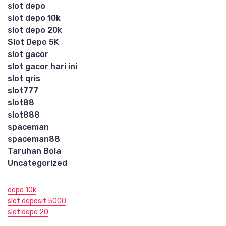
slot depo
slot depo 10k
slot depo 20k
Slot Depo 5K
slot gacor
slot gacor hari ini
slot qris
slot777
slot88
slot888
spaceman
spaceman88
Taruhan Bola
Uncategorized
depo 10k
slot deposit 5000
slot depo 20