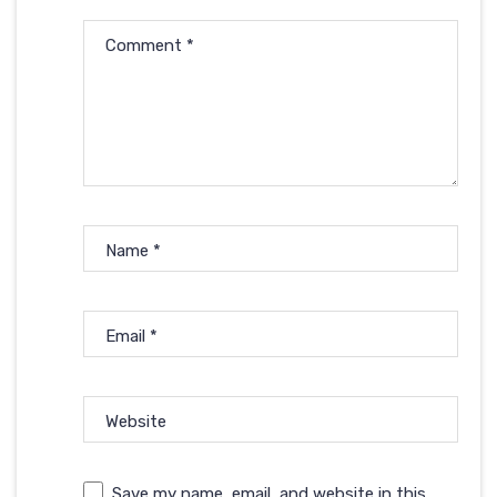
Comment
*
Name
*
Email
*
Website
Save my name, email, and website in this