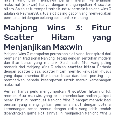
hitam yang bisa membawa pemain meraih kemenangan
maksimal (maxwin) hanya dengan mengumpulkan 4 scatter
hitam. Salah satu tempat terbaik untuk bermain Mahjong Wins 3
adalah di Neymar88, situs slot paling gacor yang menyediakan
permainan ini dengan peluang besar untuk menang.
Mahjong Wins 3: Fitur
Scatter Hitam yang
Menjanjikan Maxwin
Mahjong Wins 3 merupakan permainan slot yang terinspirasi dari
permainan tradisional Mahjong, tetapi dengan sentuhan modern
dan fitur bonus yang menarik. Salah satu fitur yang paling
menarik dari Mahjong Wins 3 adalah
scatter hitam
. Berbeda
dengan scatter biasa, scatter hitam memiliki kekuatan khusus
yang dapat memicu fitur bonus besar dan, lebih penting lagi,
memberikan pemain kesempatan untuk meraih kemenangan
maksimal.
Pemain hanya perlu mengumpulkan
4 scatter hitam
untuk
memicu fitur maxwin, yang akan memberikan hadiah jackpot
besar. Fitur ini membuat Mahjong Wins 3 sangat menarik bagi
pemain yang menginginkan permainan slot dengan potensi
kemenangan besar, namun dengan risiko yang lebih rendah
dibandingkan game slot lainnya. Ini menjadikan Mahjong Wins 3