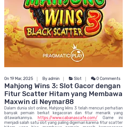
On 19 Mar, 2025
By admin
Slot
0 Comments
Mahjong Wins 3: Slot Gacor dengan
Fitur Scatter Hitam yang Membawa
Maxwin di Neymar88
Dalam dunia slot online, Mahjong Wins 3 telah mencuri perhatian
banyak pemain berkat kegacoran dan fitur menarik yang
ditawarkannya.
https://www.cabanascafe.com/
Game ini
menjadi salah satu slot yang paling digemari karena fitur scatter