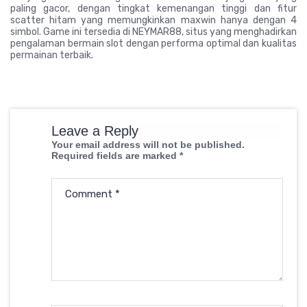
paling gacor, dengan tingkat kemenangan tinggi dan fitur
scatter hitam yang memungkinkan maxwin hanya dengan 4
simbol. Game ini tersedia di NEYMAR88, situs yang menghadirkan
pengalaman bermain slot dengan performa optimal dan kualitas
permainan terbaik.
Leave a Reply
Your email address will not be published.
Required fields are marked
*
Comment
*