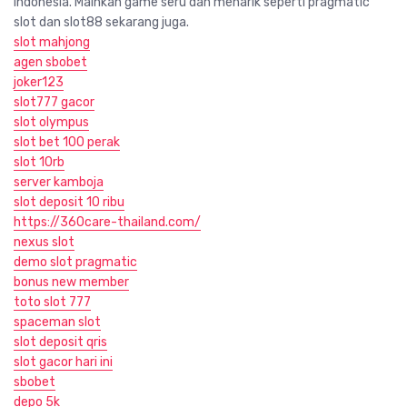
Indonesia. Mainkan game seru dan menarik seperti pragmatic
slot dan slot88 sekarang juga.
slot mahjong
agen sbobet
joker123
slot777 gacor
slot olympus
slot bet 100 perak
slot 10rb
server kamboja
slot deposit 10 ribu
https://360care-thailand.com/
nexus slot
demo slot pragmatic
bonus new member
toto slot 777
spaceman slot
slot deposit qris
slot gacor hari ini
sbobet
depo 5k