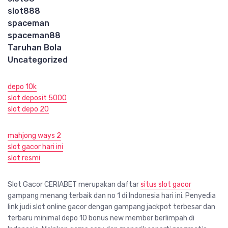
slot888
spaceman
spaceman88
Taruhan Bola
Uncategorized
depo 10k
slot deposit 5000
slot depo 20
mahjong ways 2
slot gacor hari ini
slot resmi
Slot Gacor CERIABET merupakan daftar
situs slot gacor
gampang menang terbaik dan no 1 di Indonesia hari ini. Penyedia
link judi slot online gacor dengan gampang jackpot terbesar dan
terbaru minimal depo 10 bonus new member berlimpah di