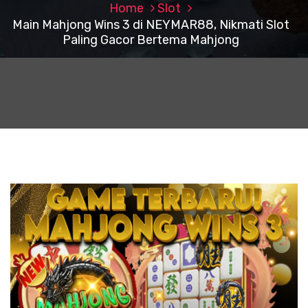
Home
Slot
Main Mahjong Wins 3 di NEYMAR88, Nikmati Slot
Paling Gacor Bertema Mahjong