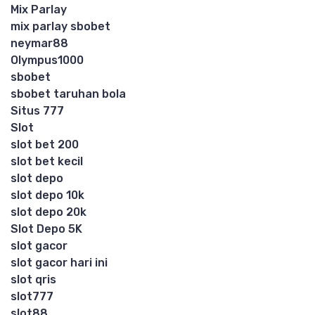
Mix Parlay
mix parlay sbobet
neymar88
Olympus1000
sbobet
sbobet taruhan bola
Situs 777
Slot
slot bet 200
slot bet kecil
slot depo
slot depo 10k
slot depo 20k
Slot Depo 5K
slot gacor
slot gacor hari ini
slot qris
slot777
slot88