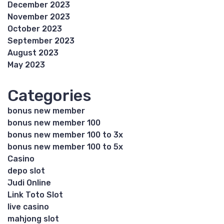
December 2023
November 2023
October 2023
September 2023
August 2023
May 2023
Categories
bonus new member
bonus new member 100
bonus new member 100 to 3x
bonus new member 100 to 5x
Casino
depo slot
Judi Online
Link Toto Slot
live casino
mahjong slot