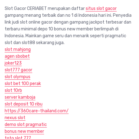
Slot Gacor CERIABET merupakan daftar
situs slot gacor
gampang menang terbaik dan no 1 di Indonesia hari ini. Penyedia
link judi slot online gacor dengan gampang jackpot terbesar dan
terbaru minimal depo 10 bonus new member berlimpah di
Indonesia. Mainkan game seru dan menarik seperti pragmatic
slot dan slot88 sekarang juga.
slot mahjong
agen sbobet
joker123
slot777 gacor
slot olympus
slot bet 100 perak
slot 10rb
server kamboja
slot deposit 10 ribu
https://360care-thailand.com/
nexus slot
demo slot pragmatic
bonus new member
toto slot 777