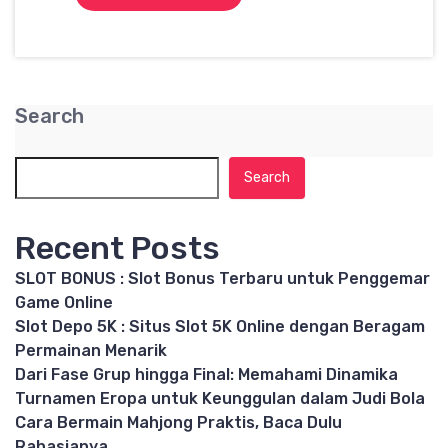
Search
Search
Recent Posts
SLOT BONUS : Slot Bonus Terbaru untuk Penggemar
Game Online
Slot Depo 5K : Situs Slot 5K Online dengan Beragam
Permainan Menarik
Dari Fase Grup hingga Final: Memahami Dinamika
Turnamen Eropa untuk Keunggulan dalam Judi Bola
Cara Bermain Mahjong Praktis, Baca Dulu
Rahasianya