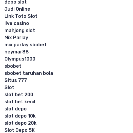
depo slot
Judi Online
Link Toto Slot
live casino
mahjong slot
Mix Parlay
mix parlay sbobet
neymar88
Olympus1000
sbobet
sbobet taruhan bola
Situs 777
Slot
slot bet 200
slot bet kecil
slot depo
slot depo 10k
slot depo 20k
Slot Depo 5K