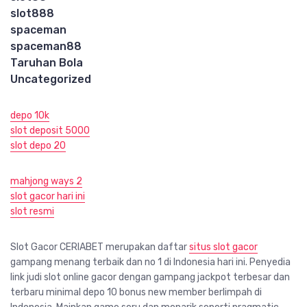
slot888
spaceman
spaceman88
Taruhan Bola
Uncategorized
depo 10k
slot deposit 5000
slot depo 20
mahjong ways 2
slot gacor hari ini
slot resmi
Slot Gacor CERIABET merupakan daftar
situs slot gacor
gampang menang terbaik dan no 1 di Indonesia hari ini. Penyedia
link judi slot online gacor dengan gampang jackpot terbesar dan
terbaru minimal depo 10 bonus new member berlimpah di