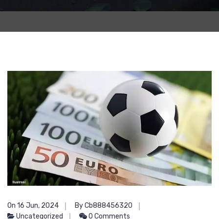
On 16 Jun, 2024
By Cb888456320
Uncategorized
0 Comments