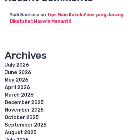
Yudi Santosa
on
Tips Main Kakek Zeus yang Jarang
Diketahui: Maxwin Menanti!
Archives
July 2026
June 2026
May 2026
April 2026
March 2026
December 2025
November 2025
October 2025
September 2025
August 2025
July 2025