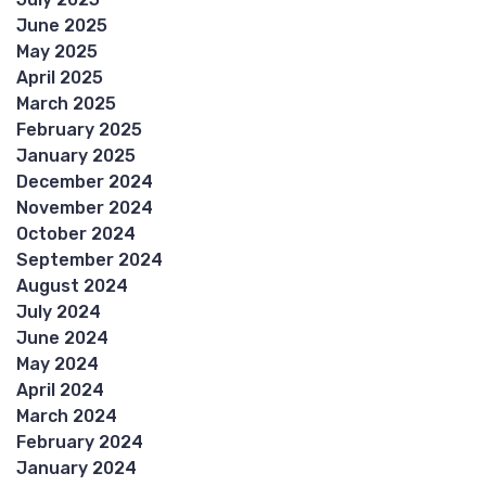
June 2025
May 2025
April 2025
March 2025
February 2025
January 2025
December 2024
November 2024
October 2024
September 2024
August 2024
July 2024
June 2024
May 2024
April 2024
March 2024
February 2024
January 2024