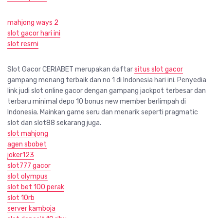
mahjong ways 2
slot gacor hari ini
slot resmi
Slot Gacor CERIABET merupakan daftar
situs slot gacor
gampang menang terbaik dan no 1 di Indonesia hari ini. Penyedia
link judi slot online gacor dengan gampang jackpot terbesar dan
terbaru minimal depo 10 bonus new member berlimpah di
Indonesia. Mainkan game seru dan menarik seperti pragmatic
slot dan slot88 sekarang juga.
slot mahjong
agen sbobet
joker123
slot777 gacor
slot olympus
slot bet 100 perak
slot 10rb
server kamboja