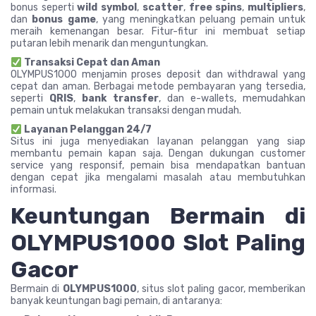
bonus seperti
wild symbol
,
scatter
,
free spins
,
multipliers
,
dan
bonus game
, yang meningkatkan peluang pemain untuk
meraih kemenangan besar. Fitur-fitur ini membuat setiap
putaran lebih menarik dan menguntungkan.
Transaksi Cepat dan Aman
OLYMPUS1000 menjamin proses deposit dan withdrawal yang
cepat dan aman. Berbagai metode pembayaran yang tersedia,
seperti
QRIS
,
bank transfer
, dan e-wallets, memudahkan
pemain untuk melakukan transaksi dengan mudah.
Layanan Pelanggan 24/7
Situs ini juga menyediakan layanan pelanggan yang siap
membantu pemain kapan saja. Dengan dukungan customer
service yang responsif, pemain bisa mendapatkan bantuan
dengan cepat jika mengalami masalah atau membutuhkan
informasi.
Keuntungan Bermain di
OLYMPUS1000 Slot Paling
Gacor
Bermain di
OLYMPUS1000
, situs slot paling gacor, memberikan
banyak keuntungan bagi pemain, di antaranya: