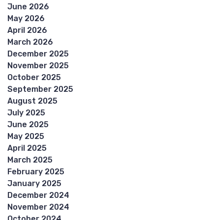
June 2026
May 2026
April 2026
March 2026
December 2025
November 2025
October 2025
September 2025
August 2025
July 2025
June 2025
May 2025
April 2025
March 2025
February 2025
January 2025
December 2024
November 2024
October 2024