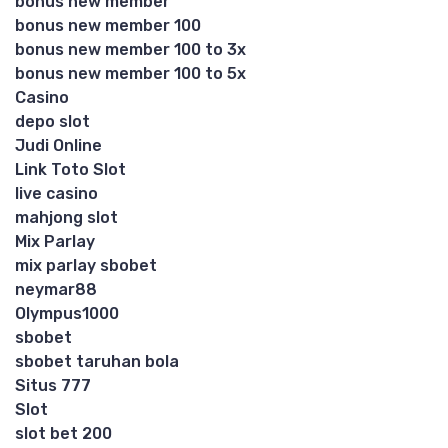
bonus new member
bonus new member 100
bonus new member 100 to 3x
bonus new member 100 to 5x
Casino
depo slot
Judi Online
Link Toto Slot
live casino
mahjong slot
Mix Parlay
mix parlay sbobet
neymar88
Olympus1000
sbobet
sbobet taruhan bola
Situs 777
Slot
slot bet 200