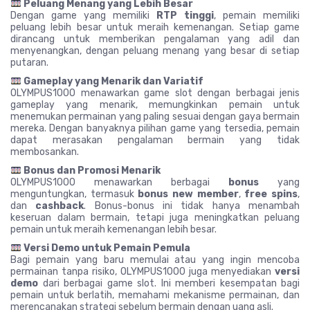
Peluang Menang yang Lebih Besar
Dengan game yang memiliki
RTP tinggi
, pemain memiliki
peluang lebih besar untuk meraih kemenangan. Setiap game
dirancang untuk memberikan pengalaman yang adil dan
menyenangkan, dengan peluang menang yang besar di setiap
putaran.
Gameplay yang Menarik dan Variatif
OLYMPUS1000 menawarkan game slot dengan berbagai jenis
gameplay yang menarik, memungkinkan pemain untuk
menemukan permainan yang paling sesuai dengan gaya bermain
mereka. Dengan banyaknya pilihan game yang tersedia, pemain
dapat merasakan pengalaman bermain yang tidak
membosankan.
Bonus dan Promosi Menarik
OLYMPUS1000 menawarkan berbagai
bonus
yang
menguntungkan, termasuk
bonus new member
,
free spins
,
dan
cashback
. Bonus-bonus ini tidak hanya menambah
keseruan dalam bermain, tetapi juga meningkatkan peluang
pemain untuk meraih kemenangan lebih besar.
Versi Demo untuk Pemain Pemula
Bagi pemain yang baru memulai atau yang ingin mencoba
permainan tanpa risiko, OLYMPUS1000 juga menyediakan
versi
demo
dari berbagai game slot. Ini memberi kesempatan bagi
pemain untuk berlatih, memahami mekanisme permainan, dan
merencanakan strategi sebelum bermain dengan uang asli.