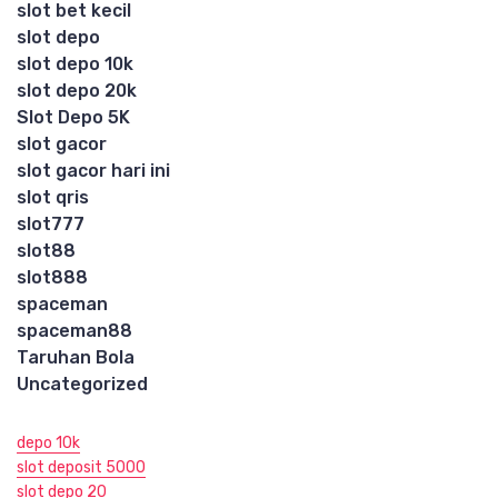
slot bet kecil
slot depo
slot depo 10k
slot depo 20k
Slot Depo 5K
slot gacor
slot gacor hari ini
slot qris
slot777
slot88
slot888
spaceman
spaceman88
Taruhan Bola
Uncategorized
depo 10k
slot deposit 5000
slot depo 20