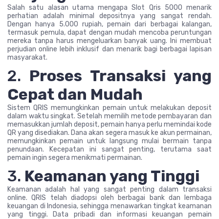
Salah satu alasan utama mengapa Slot Qris 5000 menarik
perhatian adalah minimal depositnya yang sangat rendah.
Dengan hanya 5.000 rupiah, pemain dari berbagai kalangan,
termasuk pemula, dapat dengan mudah mencoba peruntungan
mereka tanpa harus mengeluarkan banyak uang. Ini membuat
perjudian online lebih inklusif dan menarik bagi berbagai lapisan
masyarakat.
2.
Proses Transaksi yang
Cepat dan Mudah
Sistem QRIS memungkinkan pemain untuk melakukan deposit
dalam waktu singkat. Setelah memilih metode pembayaran dan
memasukkan jumlah deposit, pemain hanya perlu memindai kode
QR yang disediakan. Dana akan segera masuk ke akun permainan,
memungkinkan pemain untuk langsung mulai bermain tanpa
penundaan. Kecepatan ini sangat penting, terutama saat
pemain ingin segera menikmati permainan.
3.
Keamanan yang Tinggi
Keamanan adalah hal yang sangat penting dalam transaksi
online. QRIS telah diadopsi oleh berbagai bank dan lembaga
keuangan di Indonesia, sehingga menawarkan tingkat keamanan
yang tinggi. Data pribadi dan informasi keuangan pemain