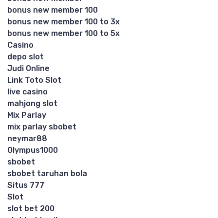
bonus new member 100
bonus new member 100 to 3x
bonus new member 100 to 5x
Casino
depo slot
Judi Online
Link Toto Slot
live casino
mahjong slot
Mix Parlay
mix parlay sbobet
neymar88
Olympus1000
sbobet
sbobet taruhan bola
Situs 777
Slot
slot bet 200