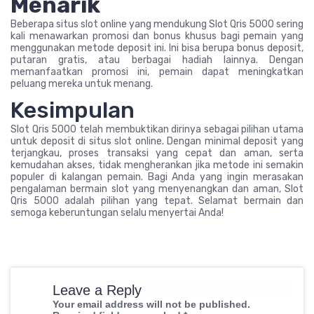
Menarik
Beberapa situs slot online yang mendukung Slot Qris 5000 sering
kali menawarkan promosi dan bonus khusus bagi pemain yang
menggunakan metode deposit ini. Ini bisa berupa bonus deposit,
putaran gratis, atau berbagai hadiah lainnya. Dengan
memanfaatkan promosi ini, pemain dapat meningkatkan
peluang mereka untuk menang.
Kesimpulan
Slot Qris 5000 telah membuktikan dirinya sebagai pilihan utama
untuk deposit di situs slot online. Dengan minimal deposit yang
terjangkau, proses transaksi yang cepat dan aman, serta
kemudahan akses, tidak mengherankan jika metode ini semakin
populer di kalangan pemain. Bagi Anda yang ingin merasakan
pengalaman bermain slot yang menyenangkan dan aman, Slot
Qris 5000 adalah pilihan yang tepat. Selamat bermain dan
semoga keberuntungan selalu menyertai Anda!
Leave a Reply
Your email address will not be published.