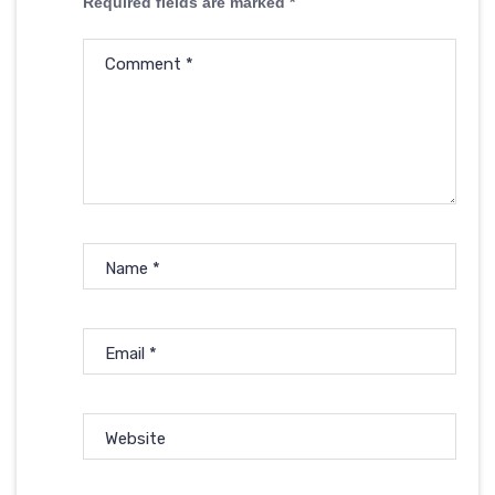
Required fields are marked
*
Comment
*
Name
*
Email
*
Website