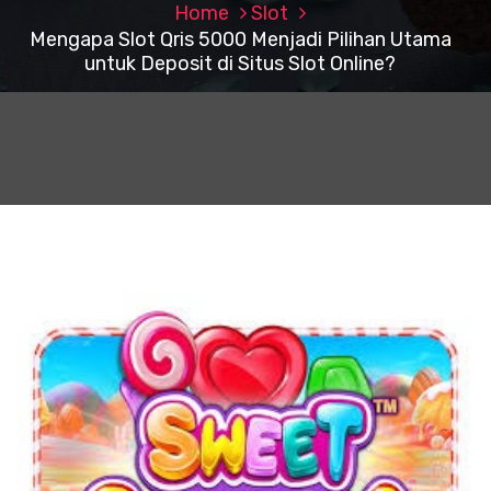
Home
Slot
Mengapa Slot Qris 5000 Menjadi Pilihan Utama
untuk Deposit di Situs Slot Online?