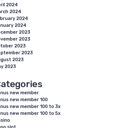
ril 2024
rch 2024
bruary 2024
nuary 2024
ecember 2023
ovember 2023
tober 2023
eptember 2023
gust 2023
y 2023
ategories
onus new member
nus new member 100
nus new member 100 to 3x
nus new member 100 to 5x
sino
po slot