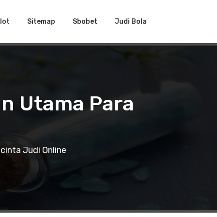
lot
Sitemap
Sbobet
Judi Bola
an Utama Para
inta Judi Online