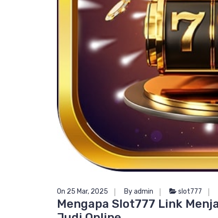
On 25 Mar, 2025
By admin
slot777
Mengapa Slot777 Link Menja
Judi Online