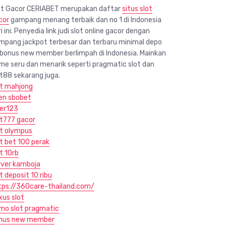
ot Gacor CERIABET merupakan daftar
situs slot
cor
gampang menang terbaik dan no 1 di Indonesia
i ini. Penyedia link judi slot online gacor dengan
mpang jackpot terbesar dan terbaru minimal depo
 bonus new member berlimpah di Indonesia. Mainkan
me seru dan menarik seperti pragmatic slot dan
ot88 sekarang juga.
ot mahjong
en sbobet
ker123
ot777 gacor
ot olympus
ot bet 100 perak
t 10rb
rver kamboja
t deposit 10 ribu
tps://360care-thailand.com/
xus slot
mo slot pragmatic
nus new member