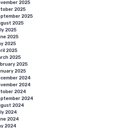
ovember 2025
tober 2025
eptember 2025
gust 2025
ly 2025
ne 2025
y 2025
ril 2025
rch 2025
bruary 2025
nuary 2025
ecember 2024
ovember 2024
tober 2024
eptember 2024
gust 2024
ly 2024
ne 2024
y 2024