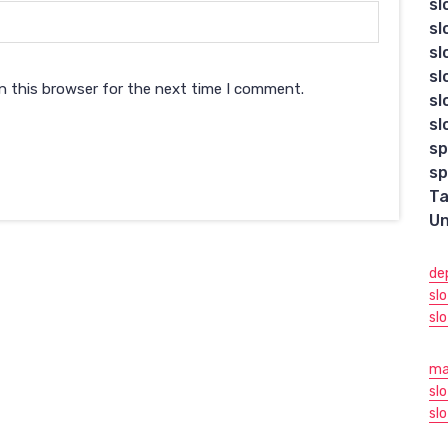
sl
sl
sl
sl
n this browser for the next time I comment.
sl
sl
s
s
Ta
Un
de
sl
sl
ma
slo
sl