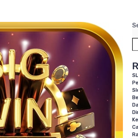
S
R
SL
Pe
Sl
Be
Da
Di
Ke
Ca
Ra