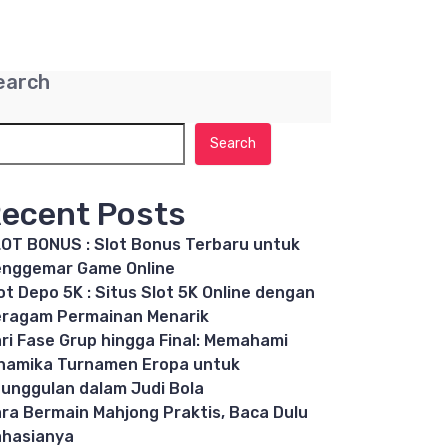
earch
Search
ecent Posts
OT BONUS : Slot Bonus Terbaru untuk
nggemar Game Online
ot Depo 5K : Situs Slot 5K Online dengan
ragam Permainan Menarik
ri Fase Grup hingga Final: Memahami
namika Turnamen Eropa untuk
unggulan dalam Judi Bola
ra Bermain Mahjong Praktis, Baca Dulu
hasianya