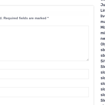
Ju
Li
li
d.
Required fields are marked
*
ma
Mi
mi
n
Ol
sb
sb
Si
Sl
sl
sl
sl
sl
sl
Sl