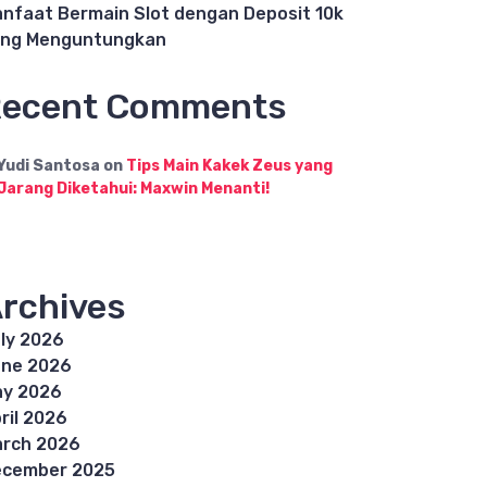
nfaat Bermain Slot dengan Deposit 10k
ang Menguntungkan
ecent Comments
Yudi Santosa
on
Tips Main Kakek Zeus yang
Jarang Diketahui: Maxwin Menanti!
rchives
ly 2026
ne 2026
y 2026
ril 2026
rch 2026
ecember 2025