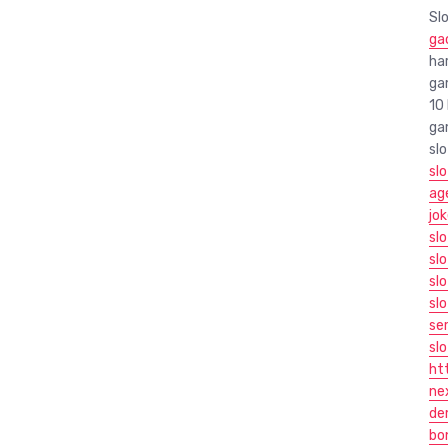
Sl
ga
har
ga
10
ga
sl
sl
ag
jo
sl
sl
sl
slo
se
slo
ht
ne
de
bo