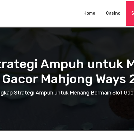
Home
Casino
S
rategi Ampuh untuk 
 Gacor Mahjong Ways 
gkap Strategi Ampuh untuk Menang Bermain Slot Gac