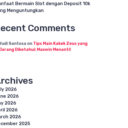
nfaat Bermain Slot dengan Deposit 10k
ang Menguntungkan
ecent Comments
Yudi Santosa
on
Tips Main Kakek Zeus yang
Jarang Diketahui: Maxwin Menanti!
rchives
ly 2026
ne 2026
y 2026
ril 2026
rch 2026
ecember 2025