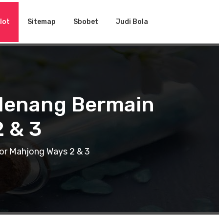
lot
Sitemap
Sbobet
Judi Bola
Menang Bermain
2 & 3
or Mahjong Ways 2 & 3