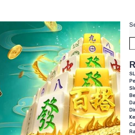
S
R
SL
Pe
Sl
Be
Da
Di
Ke
Ca
Ra