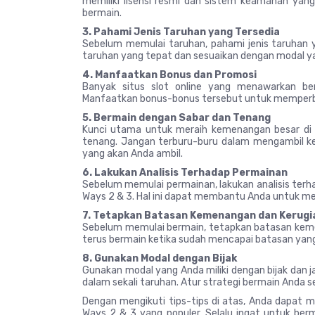
memiliki lisensi resmi dan sistem keamanan ya
bermain.
3. Pahami Jenis Taruhan yang Tersedia
Sebelum memulai taruhan, pahami jenis taruhan y
taruhan yang tepat dan sesuaikan dengan modal yan
4. Manfaatkan Bonus dan Promosi
Banyak situs slot online yang menawarkan be
Manfaatkan bonus-bonus tersebut untuk memperbe
5. Bermain dengan Sabar dan Tenang
Kunci utama untuk meraih kemenangan besar di 
tenang. Jangan terburu-buru dalam mengambil k
yang akan Anda ambil.
6. Lakukan Analisis Terhadap Permainan
Sebelum memulai permainan, lakukan analisis terh
Ways 2 & 3. Hal ini dapat membantu Anda untuk men
7. Tetapkan Batasan Kemenangan dan Kerugi
Sebelum memulai bermain, tetapkan batasan kemena
terus bermain ketika sudah mencapai batasan yang
8. Gunakan Modal dengan Bijak
Gunakan modal yang Anda miliki dengan bijak dan 
dalam sekali taruhan. Atur strategi bermain Anda
Dengan mengikuti tips-tips di atas, Anda dapat 
Ways 2 & 3 yang populer. Selalu ingat untuk berm