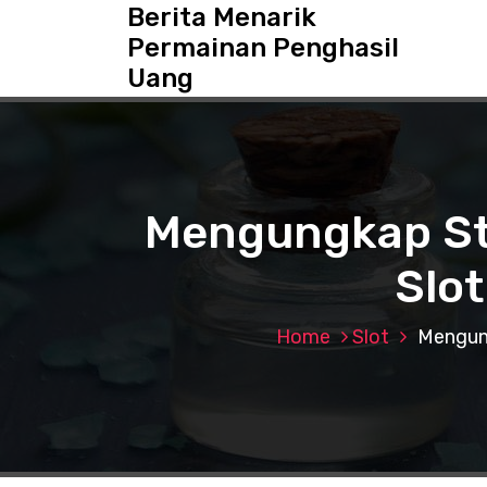
S
Berita Menarik
k
Permainan Penghasil
i
Uang
p
t
o
c
o
n
Mengungkap St
t
e
Slot
n
t
Home
Slot
Mengun