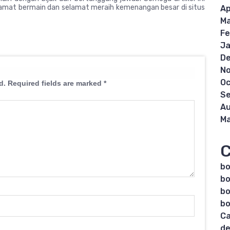
lamat bermain dan selamat meraih kemenangan besar di situs
Ap
Ma
Fe
Ja
D
N
Oc
d.
Required fields are marked
*
S
Au
Ma
C
b
bo
bo
bo
Ca
de