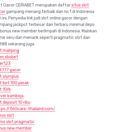
ot Gacor CERIABET merupakan daftar
situs slot
cor
gampang menang terbaik dan no 1 di Indonesia
i ini. Penyedia link judi slot online gacor dengan
mpang jackpot terbesar dan terbaru minimal depo
 bonus new member berlimpah di Indonesia. Mainkan
me seru dan menarik seperti pragmatic slot dan
ot88 sekarang juga.
ot mahjong
en sbobet
ker123
ot777 gacor
ot olympus
ot bet 100 perak
t 10rb
rver kamboja
t deposit 10 ribu
tps://360care-thailand.com/
xus slot
mo slot pragmatic
nus new member