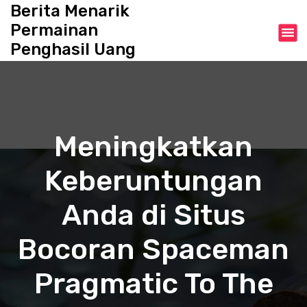
S
Berita Menarik
k
Permainan
i
Penghasil Uang
p
t
o
c
o
n
Meningkatkan
t
e
Keberuntungan
n
t
Anda di Situs
Bocoran Spaceman
Pragmatic To The