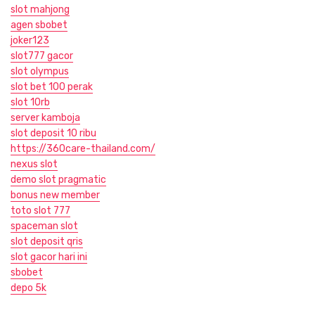
slot mahjong
agen sbobet
joker123
slot777 gacor
slot olympus
slot bet 100 perak
slot 10rb
server kamboja
slot deposit 10 ribu
https://360care-thailand.com/
nexus slot
demo slot pragmatic
bonus new member
toto slot 777
spaceman slot
slot deposit qris
slot gacor hari ini
sbobet
depo 5k