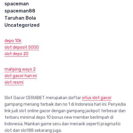
spaceman
spaceman88
Taruhan Bola
Uncategorized
depo 10k
slot deposit 5000
slot depo 20
mahjong ways 2
slot gacor hari ini
slot resmi
Slot Gacor CERIABET merupakan daftar
situs slot gacor
gampang menang terbaik dan no 1 di Indonesia hari ini. Penyedia
link judi slot online gacor dengan gampang jackpot terbesar dan
terbaru minimal depo 10 bonus new member berlimpah di
Indonesia. Mainkan game seru dan menarik seperti pragmatic
slot dan slot88 sekarang juga.