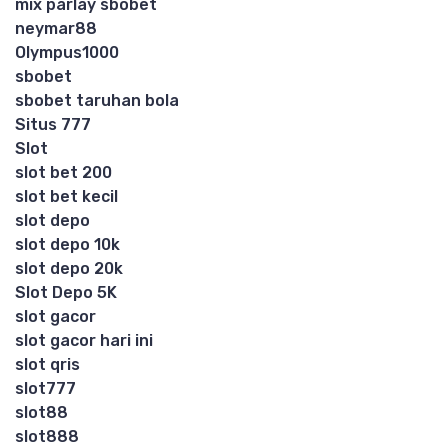
mix parlay sbobet
neymar88
Olympus1000
sbobet
sbobet taruhan bola
Situs 777
Slot
slot bet 200
slot bet kecil
slot depo
slot depo 10k
slot depo 20k
Slot Depo 5K
slot gacor
slot gacor hari ini
slot qris
slot777
slot88
slot888