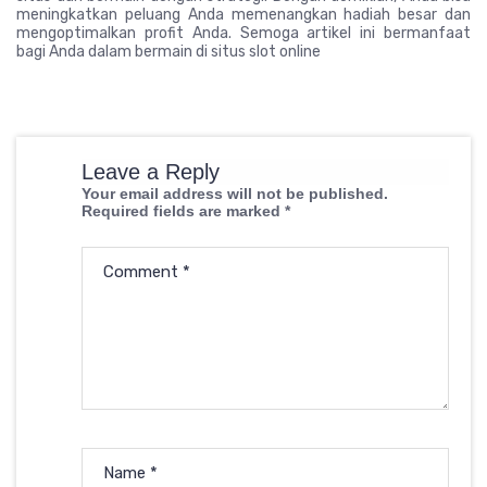
meningkatkan peluang Anda memenangkan hadiah besar dan
mengoptimalkan profit Anda. Semoga artikel ini bermanfaat
bagi Anda dalam bermain di situs slot online
Leave a Reply
Your email address will not be published.
Required fields are marked
*
Comment
*
Name
*