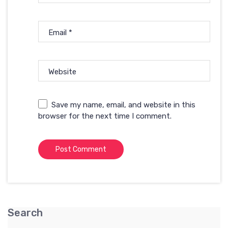
Email
*
Website
Save my name, email, and website in this
browser for the next time I comment.
Search