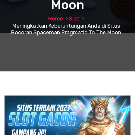
Moon
Home
Slot
Meningkatkan Keberuntungan Anda di Situs
Bocoran Spaceman Pragmatic To The Moon