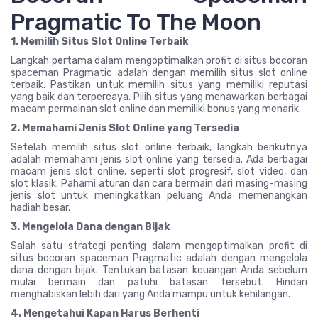
Pragmatic To The Moon
1. Memilih Situs Slot Online Terbaik
Langkah pertama dalam mengoptimalkan profit di situs bocoran
spaceman Pragmatic adalah dengan memilih situs slot online
terbaik. Pastikan untuk memilih situs yang memiliki reputasi
yang baik dan terpercaya. Pilih situs yang menawarkan berbagai
macam permainan slot online dan memiliki bonus yang menarik.
2. Memahami Jenis Slot Online yang Tersedia
Setelah memilih situs slot online terbaik, langkah berikutnya
adalah memahami jenis slot online yang tersedia. Ada berbagai
macam jenis slot online, seperti slot progresif, slot video, dan
slot klasik. Pahami aturan dan cara bermain dari masing-masing
jenis slot untuk meningkatkan peluang Anda memenangkan
hadiah besar.
3. Mengelola Dana dengan Bijak
Salah satu strategi penting dalam mengoptimalkan profit di
situs bocoran spaceman Pragmatic adalah dengan mengelola
dana dengan bijak. Tentukan batasan keuangan Anda sebelum
mulai bermain dan patuhi batasan tersebut. Hindari
menghabiskan lebih dari yang Anda mampu untuk kehilangan.
4. Mengetahui Kapan Harus Berhenti