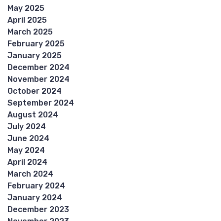
May 2025
April 2025
March 2025
February 2025
January 2025
December 2024
November 2024
October 2024
September 2024
August 2024
July 2024
June 2024
May 2024
April 2024
March 2024
February 2024
January 2024
December 2023