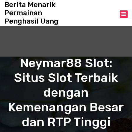
S
Berita Menarik
k
Permainan
i
Penghasil Uang
p
t
o
c
o
n
Neymar88 Slot:
t
e
Situs Slot Terbaik
n
t
dengan
Kemenangan Besar
dan RTP Tinggi