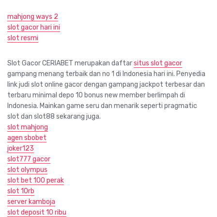
mahjong ways 2
slot gacor hari ini
slot resmi
Slot Gacor CERIABET merupakan daftar
situs slot gacor
gampang menang terbaik dan no 1 di Indonesia hari ini. Penyedia
link judi slot online gacor dengan gampang jackpot terbesar dan
terbaru minimal depo 10 bonus new member berlimpah di
Indonesia. Mainkan game seru dan menarik seperti pragmatic
slot dan slot88 sekarang juga.
slot mahjong
agen sbobet
joker123
slot777 gacor
slot olympus
slot bet 100 perak
slot 10rb
server kamboja
slot deposit 10 ribu