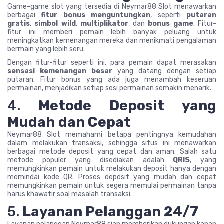
Game-game slot yang tersedia di Neymar88 Slot menawarkan
berbagai
fitur bonus menguntungkan
, seperti
putaran
gratis
,
simbol wild
,
multiplikator
, dan
bonus game
. Fitur-
fitur ini memberi pemain lebih banyak peluang untuk
meningkatkan kemenangan mereka dan menikmati pengalaman
bermain yang lebih seru.
Dengan fitur-fitur seperti ini, para pemain dapat merasakan
sensasi kemenangan besar
yang datang dengan setiap
putaran. Fitur bonus yang ada juga menambah keseruan
permainan, menjadikan setiap sesi permainan semakin menarik.
4.
Metode Deposit yang
Mudah dan Cepat
Neymar88 Slot memahami betapa pentingnya kemudahan
dalam melakukan transaksi, sehingga situs ini menawarkan
berbagai metode deposit yang cepat dan aman. Salah satu
metode populer yang disediakan adalah
QRIS
, yang
memungkinkan pemain untuk melakukan deposit hanya dengan
memindai kode QR. Proses deposit yang mudah dan cepat
memungkinkan pemain untuk segera memulai permainan tanpa
harus khawatir soal masalah transaksi.
5.
Layanan Pelanggan 24/7