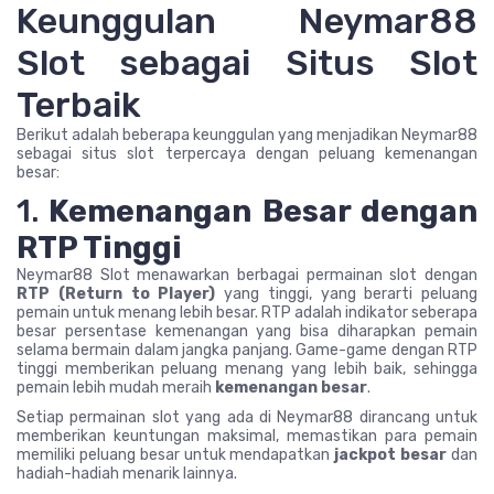
Keunggulan Neymar88
Slot sebagai Situs Slot
Terbaik
Berikut adalah beberapa keunggulan yang menjadikan Neymar88
sebagai situs slot terpercaya dengan peluang kemenangan
besar:
1.
Kemenangan Besar dengan
RTP Tinggi
Neymar88 Slot menawarkan berbagai permainan slot dengan
RTP (Return to Player)
yang tinggi, yang berarti peluang
pemain untuk menang lebih besar. RTP adalah indikator seberapa
besar persentase kemenangan yang bisa diharapkan pemain
selama bermain dalam jangka panjang. Game-game dengan RTP
tinggi memberikan peluang menang yang lebih baik, sehingga
pemain lebih mudah meraih
kemenangan besar
.
Setiap permainan slot yang ada di Neymar88 dirancang untuk
memberikan keuntungan maksimal, memastikan para pemain
memiliki peluang besar untuk mendapatkan
jackpot besar
dan
hadiah-hadiah menarik lainnya.