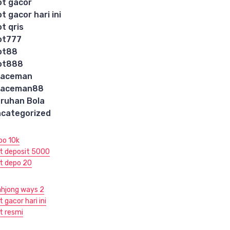
ot gacor
ot gacor hari ini
ot qris
ot777
ot88
ot888
paceman
paceman88
ruhan Bola
categorized
po 10k
ot deposit 5000
ot depo 20
hjong ways 2
t gacor hari ini
ot resmi