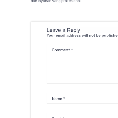
dan layanan yang profesional.
Leave a Reply
Your email address will not be publishe
Comment
*
Name
*