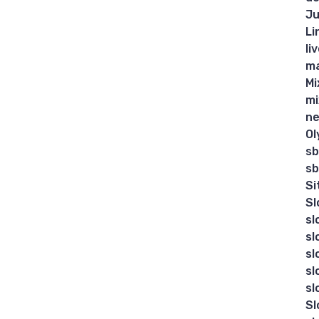
Ju
Li
li
ma
Mi
mi
n
Ol
sb
sb
Si
Sl
sl
sl
sl
sl
sl
Sl