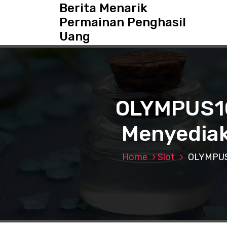
S
Berita Menarik
k
Permainan Penghasil
i
Uang
p
t
o
c
o
n
OLYMPUS100
t
e
Menyedia
n
t
Home
Slot
OLYMPUS1