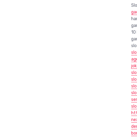
Sl
ga
har
ga
10
ga
sl
sl
ag
jo
sl
sl
sl
slo
se
slo
ht
ne
de
bo