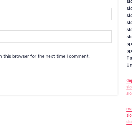
sl
sl
sl
sl
sl
sl
s
s
n this browser for the next time I comment.
Ta
Un
de
sl
sl
ma
slo
sl