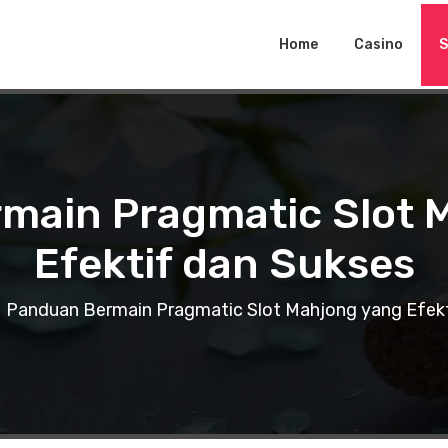
Home
Casino
S
main Pragmatic Slot 
Efektif dan Sukses
Panduan Bermain Pragmatic Slot Mahjong yang Efekt