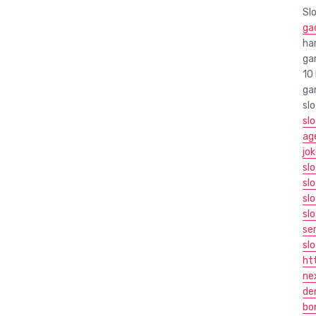
Sl
ga
har
ga
10
ga
sl
sl
ag
jo
sl
sl
sl
slo
se
slo
ht
ne
de
bo