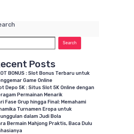
earch
Search
ecent Posts
OT BONUS : Slot Bonus Terbaru untuk
nggemar Game Online
ot Depo 5K : Situs Slot 5K Online dengan
ragam Permainan Menarik
ri Fase Grup hingga Final: Memahami
namika Turnamen Eropa untuk
unggulan dalam Judi Bola
ra Bermain Mahjong Praktis, Baca Dulu
hasianya