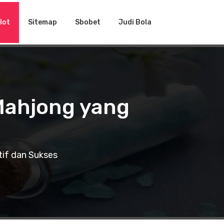
lot
Sitemap
Sbobet
Judi Bola
Mahjong yang
if dan Sukses