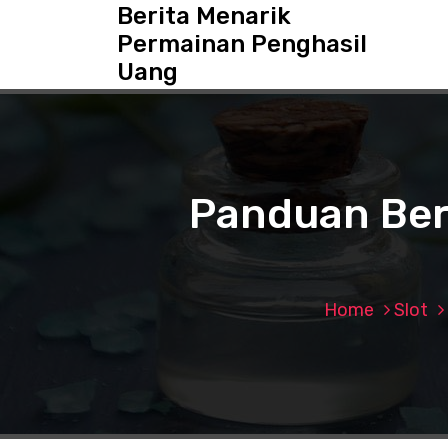
S
Berita Menarik
k
Permainan Penghasil
i
Uang
p
t
o
c
o
n
Panduan Ber
t
e
n
t
Home
Slot