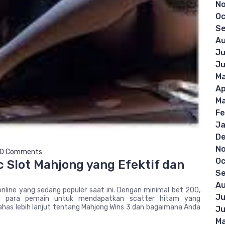
N
Oc
S
Au
Ju
Ju
Ma
Ap
Ma
Fe
Ja
D
N
0 Comments
Oc
Slot Mahjong yang Efektif dan
S
Au
online yang sedang populer saat ini. Dengan minimal bet 200,
Ju
gi para pemain untuk mendapatkan scatter hitam yang
ahas lebih lanjut tentang Mahjong Wins 3 dan bagaimana Anda
Ju
Ma