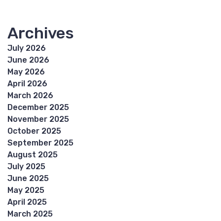
Archives
July 2026
June 2026
May 2026
April 2026
March 2026
December 2025
November 2025
October 2025
September 2025
August 2025
July 2025
June 2025
May 2025
April 2025
March 2025