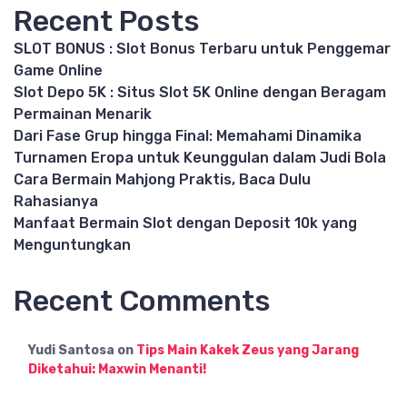
Recent Posts
SLOT BONUS : Slot Bonus Terbaru untuk Penggemar
Game Online
Slot Depo 5K : Situs Slot 5K Online dengan Beragam
Permainan Menarik
Dari Fase Grup hingga Final: Memahami Dinamika
Turnamen Eropa untuk Keunggulan dalam Judi Bola
Cara Bermain Mahjong Praktis, Baca Dulu
Rahasianya
Manfaat Bermain Slot dengan Deposit 10k yang
Menguntungkan
Recent Comments
Yudi Santosa
on
Tips Main Kakek Zeus yang Jarang
Diketahui: Maxwin Menanti!