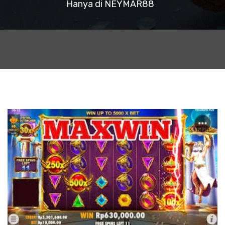
Hanya di NEYMAR88