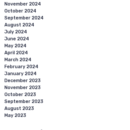
November 2024
October 2024
September 2024
August 2024
July 2024
June 2024
May 2024
April 2024
March 2024
February 2024
January 2024
December 2023
November 2023
October 2023
September 2023
August 2023
May 2023