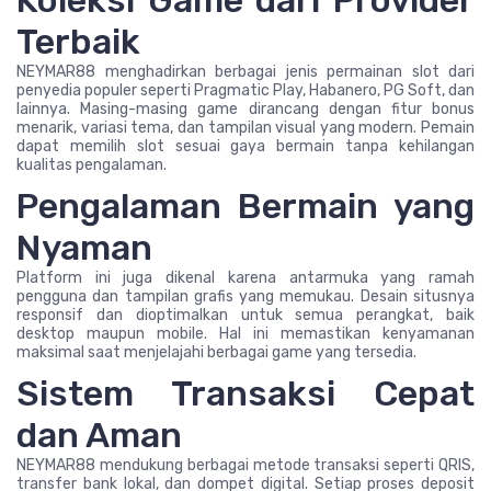
Terbaik
NEYMAR88 menghadirkan berbagai jenis permainan slot dari
penyedia populer seperti Pragmatic Play, Habanero, PG Soft, dan
lainnya. Masing-masing game dirancang dengan fitur bonus
menarik, variasi tema, dan tampilan visual yang modern. Pemain
dapat memilih slot sesuai gaya bermain tanpa kehilangan
kualitas pengalaman.
Pengalaman Bermain yang
Nyaman
Platform ini juga dikenal karena antarmuka yang ramah
pengguna dan tampilan grafis yang memukau. Desain situsnya
responsif dan dioptimalkan untuk semua perangkat, baik
desktop maupun mobile. Hal ini memastikan kenyamanan
maksimal saat menjelajahi berbagai game yang tersedia.
Sistem Transaksi Cepat
dan Aman
NEYMAR88 mendukung berbagai metode transaksi seperti QRIS,
transfer bank lokal, dan dompet digital. Setiap proses deposit