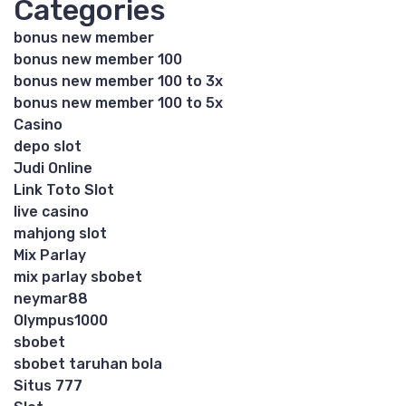
Categories
bonus new member
bonus new member 100
bonus new member 100 to 3x
bonus new member 100 to 5x
Casino
depo slot
Judi Online
Link Toto Slot
live casino
mahjong slot
Mix Parlay
mix parlay sbobet
neymar88
Olympus1000
sbobet
sbobet taruhan bola
Situs 777