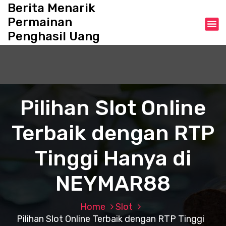
S
Berita Menarik
k
Permainan
i
Penghasil Uang
p
t
o
c
o
n
Pilihan Slot Online
t
e
Terbaik dengan RTP
n
t
Tinggi Hanya di
NEYMAR88
Home
Slot
Pilihan Slot Online Terbaik dengan RTP Tinggi