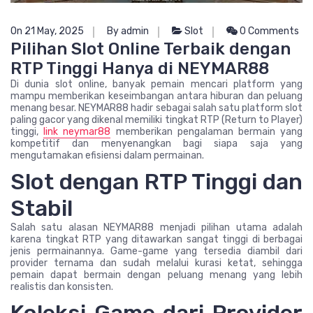
On 21 May, 2025
By admin
Slot
0 Comments
Pilihan Slot Online Terbaik dengan
RTP Tinggi Hanya di NEYMAR88
Di dunia slot online, banyak pemain mencari platform yang
mampu memberikan keseimbangan antara hiburan dan peluang
menang besar. NEYMAR88 hadir sebagai salah satu platform slot
paling gacor yang dikenal memiliki tingkat RTP (Return to Player)
tinggi,
link neymar88
memberikan pengalaman bermain yang
kompetitif dan menyenangkan bagi siapa saja yang
mengutamakan efisiensi dalam permainan.
Slot dengan RTP Tinggi dan
Stabil
Salah satu alasan NEYMAR88 menjadi pilihan utama adalah
karena tingkat RTP yang ditawarkan sangat tinggi di berbagai
jenis permainannya. Game-game yang tersedia diambil dari
provider ternama dan sudah melalui kurasi ketat, sehingga
pemain dapat bermain dengan peluang menang yang lebih
realistis dan konsisten.
Koleksi Game dari Provider