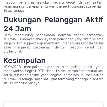
maupun penarikan dilakukan secara cepat, dengan sistem
keamanan yang menjamin privasi dan perlindungan data pemain
tetap terjaga.
Dukungan Pelanggan Aktif
24 Jam
Demi mendukung pengalaman bermain tanpa hambatan,
NEYMAR88 menyediakan layanan pelanggan yang aktif selama
24 jam. Tim support siap membantu menangani kendala teknis
atau menjawab pertanyaan dengan respons cepat dan
profesional.
Kesimpulan
NEYMAR88 merupakan platform slot paling gacor yang
menawarkan tingkat RTP tinggi, koleksi permainan berkualitas,
serta dukungan teknis yang lengkap. Kombinasi ini menjadikan
NEYMAR88 sebagai salah satu platform yang menonjol di antara
situs slot online lainnya.