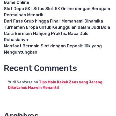
Game Online
Slot Depo 5K : Situs Slot 5K Online dengan Beragam
Permainan Menarik
Dari Fase Grup hingga Final: Memahami Dinamika
Turnamen Eropa untuk Keunggulan dalam Judi Bola
Cara Bermain Mahjong Praktis, Baca Dulu
Rahasianya
Manfaat Bermain Slot dengan Deposit 10k yang
Menguntungkan
Recent Comments
Yudi Santosa
on
Tips Main Kakek Zeus yang Jarang
Diketahui: Maxwin Menanti!
Archives